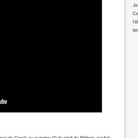
Je
Ce
l'
te
er de Corail, au numéro 10 du récif de Ribbon, qui fait