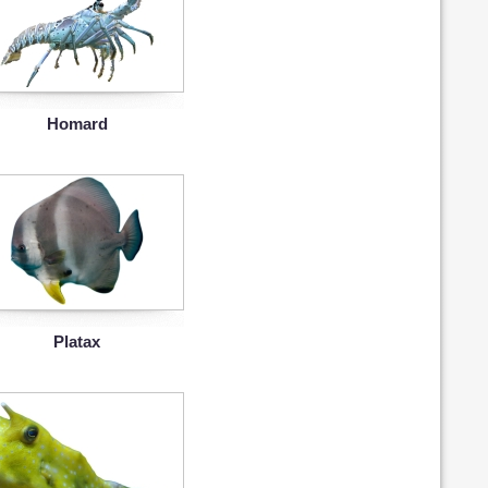
Homard
Platax