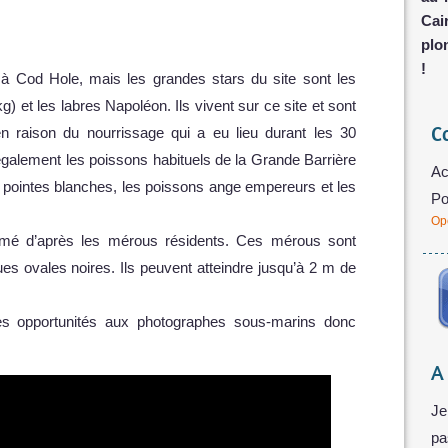
Cai
plo
!
 à Cod Hole, mais les grandes stars du site sont les
 et les labres Napoléon. Ils vivent sur ce site et sont
C
n raison du nourrissage qui a eu lieu durant les 30
galement les poissons habituels de la Grande Barrière
Ac
à pointes blanches, les poissons ange empereurs et les
Po
Op
é d’après les mérous résidents. Ces mérous sont
ques ovales noires. Ils peuvent atteindre jusqu’à 2 m de
les opportunités aux photographes sous-marins donc
A
Je
pa