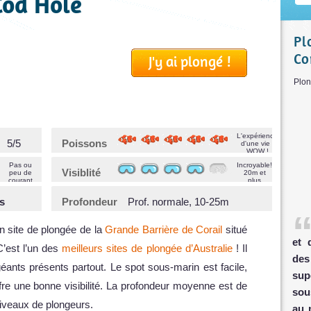
Cod Hole
Pl
Co
J'y ai plongé !
Pl
L'expérience
5/5
Poissons
d'une vie !
WOW !
Pas ou
Incroyable!
Visiblité
peu de
20m et
courant
plus
s
Profondeur
Prof. normale, 10-25m
n site de plongée de la
Grande Barrière de Corail
situé
et 
C’est l’un des
meilleurs sites de plongée d’Australie
! Il
des
éants présents partout. Le spot sous-marin est facile,
sup
fre une bonne visibilité. La profondeur moyenne est de
sou
niveaux de plongeurs.
au 