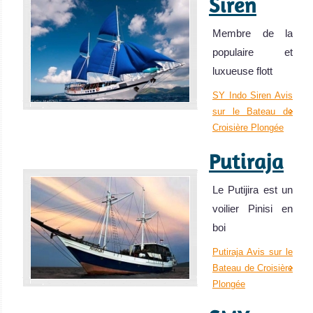
Siren
Membre de la
populaire et
luxueuse flott
SY Indo Siren Avis
sur le Bateau de
Croisière Plongée
Putiraja
Le Putijira est un
voilier Pinisi en
boi
Putiraja Avis sur le
Bateau de Croisière
Plongée