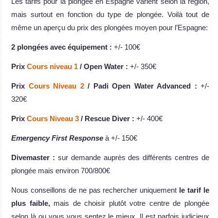
Les tarifs pour la plongée en Espagne varient selon la région,
mais surtout en fonction du type de plongée. Voilà tout de
même un aperçu du prix des plongées moyen pour l’Espagne:
2 plongées avec équipement :
+/- 100€
Prix
Cours niveau 1
/ Open Water :
+/- 350€
Prix
Cours Niveau 2
/ Padi Open Water Advanced :
+/-
320€
Prix
Cours Niveau 3
/ Rescue Diver :
+/- 400€
Emergency First Response
à +/- 150€
Divemaster :
sur demande auprès des différents centres de
plongée mais environ 700/800€
Nous conseillons de ne pas rechercher uniquement
le tarif le
plus faible,
mais de choisir plutôt votre centre de plongée
selon là ou vous vous sentez le mieux. Il est parfois judicieux