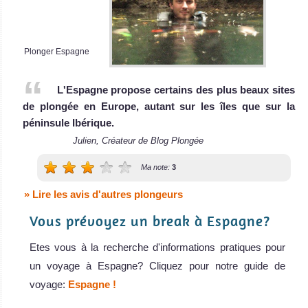
découvrir, autant
sur terre que
sous l'eau!
Plonger Espagne
Islande Avis sur la
plongée
L'Espagne propose certains des plus beaux sites
Italie
de plongée en Europe, autant sur les îles que sur la
péninsule Ibérique.
L'Italie est
Julien, Créateur de Blog Plongée
connue pour
plusieurs
Ma note:
3
aspects
» Lire les avis d'autres plongeurs
culturels
Vous prévoyez un break à Espagne?
intéressants, et
il y a la plongée
Etes vous à la recherche d'informations pratiques pour
sous-marine qui
un voyage à Espagne? Cliquez pour notre guide de
y est superbe...
voyage:
Espagne !
on vous en