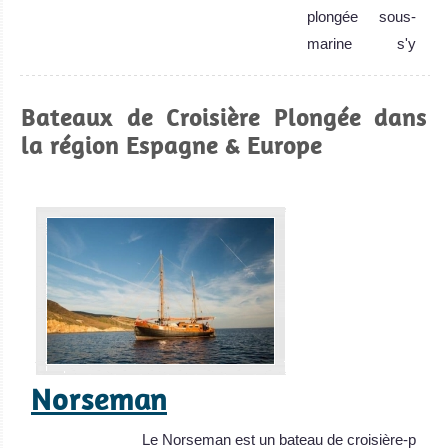
plongée sous-
marine s'y
mélangent!
Croatie Avis sur la
Bateaux de Croisière Plongée dans
plongée
Écosse
la région Espagne & Europe
Scapa Flow, en
Écosse,
propose la plus
importante
concentration
d'épaves de la
première guerre
mondiale!
Norseman
Écosse Avis sur la
plongée
Le Norseman est un bateau de croisière-p