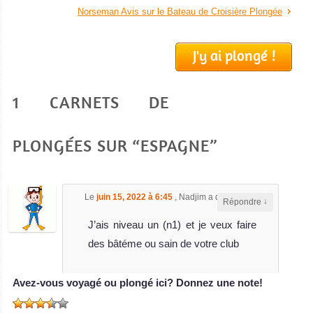
Irlande
Norseman Avis sur le Bateau de Croisière Plongée
Destination de
plongée quelque
J'y ai plongé !
peu
surprenante,
1 CARNETS DE
l'Irlande promet
de belles
PLONGÉES SUR “ESPAGNE”
aventures de
plongée en eau
froide!
Le
juin 15, 2022 à 6:45
,
Nadjim
a dit :
Irlande Avis sur la
↓
Répondre
plongée
J’ais niveau un (n1) et je veux faire
Grèce
des bâtéme ou sain de votre club
Superbe
Avez-vous voyagé ou plongé ici? Donnez une note!
destination
voyage au sud