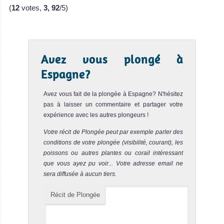
de l'Europe, la
(
12
votes,
3, 92
/5)
Grèce propose
aussi
d'incroyables
Avez vous plongé à
opportunités de
Espagne?
plongée sous-
marine!
Avez vous fait de la plongée à Espagne? N'hésitez
Grèce Avis sur la
pas à laisser un commentaire et partager votre
plongée
expérience avec les autres plongeurs !
Europe
Votre récit de Plongée peut par exemple parler des
conditions de votre plongée (visibilité, courant), les
Les pays
poissons ou autres plantes ou corail intéressant
d'Europe sont
que vous ayez pu voir... Votre adresse email ne
reconnus
sera diffusée à aucun tiers.
comme
Récit de Plongée
destination
voyage par la