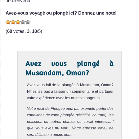
le bienvenu !
est basé aux
Avez-vous voyagé ou plongé ici? Donnez une note!
Seychelles e
SY Sea Bird Avis
(
60
votes,
3, 10
/5)
sur le Bateau de
Croisière
Plongée
SY Sea
Star
Avez vous plongé à
Musandam, Oman?
Le Sea Star est
un bateau de
Avez vous fait de la plongée à Musandam, Oman?
N'hésitez pas à laisser un commentaire et partager
croisière-p
votre expérience avec les autres plongeurs !
SY Sea Star Avis
sur le Bateau de
Votre récit de Plongée peut par exemple parler des
Croisière
conditions de votre plongée (visibilité, courant), les
poissons ou autres plantes ou corail intéressant
Plongée
SY Sea
que vous ayez pu voir... Votre adresse email ne
sera diffusée à aucun tiers.