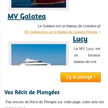
MV Galatea
Le Galatea est un bateau de croisière-pl
MV Galatea Avis sur le Bateau de Croisière Plongée
Lucy
Le MY Lucy est
un luxueux
bateau de croi
Lucy Avis sur le
Bateau de
J'y ai plongé !
Croisière
Plongée
SY Sea
Vos Récit de Plongées
Bird
Pas encore de Récit de Plongée sur cette page, votre avis est
Le SY Sea Bird