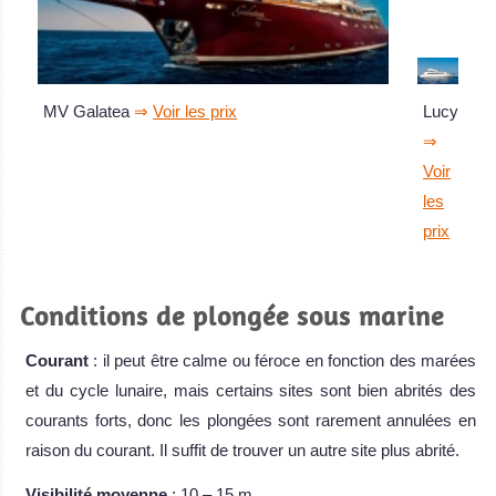
Lucy
MV Galatea
⇒
Voir les prix
⇒
Voir
les
prix
Conditions de plongée sous marine
Courant
: il peut être calme ou féroce en fonction des marées
et du cycle lunaire, mais certains sites sont bien abrités des
courants forts, donc les plongées sont rarement annulées en
raison du courant. Il suffit de trouver un autre site plus abrité.
Visibilité moyenne
: 10 – 15 m