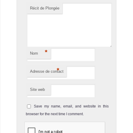
Pearl
Récit de Plongée
Contrairement
aux nombreux
bateaux plus
SY Sea Pearl Avis
sur le Bateau de
Croisière
*
Nom
Plongée
*
Adresse de contact
Site web
Save my name, email, and website in this
browser for the next time I comment.
Oman Aggressor