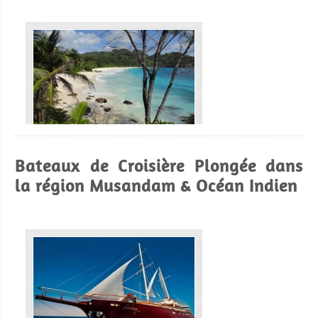
Seychelles
Bateaux de Croisière Plongée dans
la région Musandam & Océan Indien
Les Seychelles offrent des sites de plongée en très bon
état dans une destination très décontractée.
Seychelles Avis sur la plongée