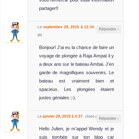
partager!!
Le
septembre 29, 2016 à 12:34
,
Nicolas
a
↓
Répondre
dit :
Bonjour! J’ai eu la chance de faire un
voyage de plongée à Raja Ampat il y
a deux ans sur le bateau Ambai. J’en
garde de magnifiques souvenirs. Le
bateau est vraiment bien et
spacieux. Les plongées étaient
justes géniales ;-).
Le
janvier 29, 2019 à 4:37
,
cloes
a dit :
↓
Répondre
Hello Julien, je m’appel Wendy et je
suis tombée sur ton blog car