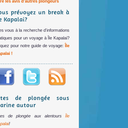
ire les avis d'autres plongeurs
ous prévoyez un break à
le Kapalai?
es vous à la recherche d'informations
atiques pour un voyage à Île Kapalai?
iquez pour notre guide de voyage:
Île
palai !
ites de plongée sous
arine autour
tes de plongée aux alentours
Île
palai
!