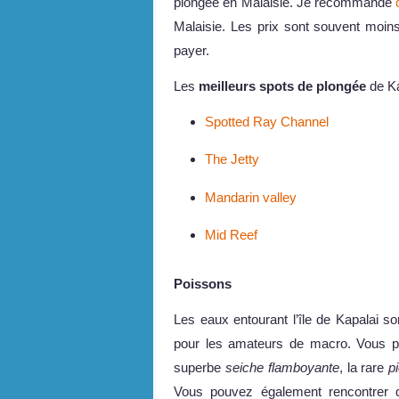
plongée en Malaisie. Je recommande
Malaisie. Les prix sont souvent moins 
payer.
Les
meilleurs spots de plongée
de Ka
Spotted Ray Channel
The Jetty
Mandarin valley
Mid Reef
Poissons
Les eaux entourant l’île de Kapalai s
pour les amateurs de macro. Vous 
superbe
seiche flamboyante
, la rare
p
Vous pouvez également rencontrer