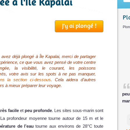
ée à l'Île Kapalai
Pl
J'y ai plongé !
P
 avez déjà plongé à Île Kapalai, merci de partager
xpérience, ce que vous avez pensé de votre centre
ngée, la visibilité, le courant, les poissons
rés, votre avis sur les spots à ne pas manquer,
ns la section ci-dessous
. Cela aidera d’autres
rs à mieux préparer leur voyage.
peu
mar
très facile
et
peu profonde
. Les sites sous-marin sont
. La profondeur moyenne tourne autour de 15 m et le
érature de l’eau
tourne aux environs de 28°C toute