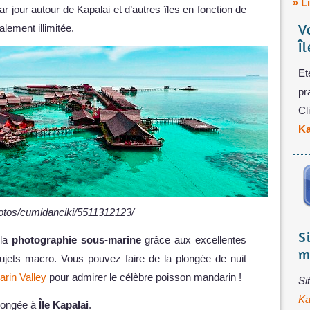
» L
ar jour autour de Kapalai et d’autres îles en fonction de
V
lement illimitée.
Î
Et
pr
Cl
Ka
photos/cumidanciki/5511312123/
S
 la
photographie sous-marine
grâce aux excellentes
m
sujets macro. Vous pouvez faire de la plongée de nuit
rin Valley
pour admirer le célèbre poisson mandarin !
Si
Ka
plongée à
Île Kapalai
.