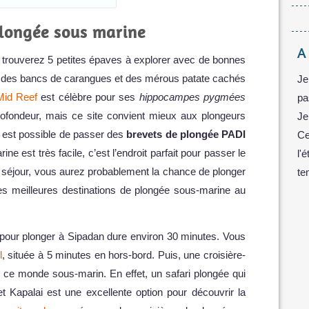
plongée sous marine
A
 trouverez 5 petites épaves à explorer avec de bonnes
 des bancs de carangues et des mérous patate cachés
Je
Mid Reef
est célèbre pour ses
hippocampes pygmées
pa
ofondeur, mais ce site convient mieux aux plongeurs
Je
Il est possible de passer des
brevets de plongée PADI
Ce
ne est très facile, c’est l’endroit parfait pour passer le
l'
 séjour, vous aurez probablement la chance de plonger
te
des meilleures destinations de plongée sous-marine au
au pour plonger à Sipadan dure environ 30 minutes. Vous
l
, située à 5 minutes en hors-bord. Puis, une croisière-
r ce monde sous-marin. En effet, un safari plongée qui
 Kapalai est une excellente option pour découvrir la