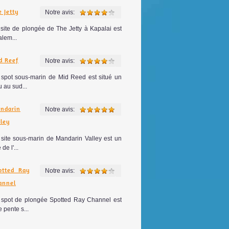
e Jetty
Notre avis:
site de plongée de The Jetty à Kapalai est
lem...
d Reef
Notre avis:
 spot sous-marin de Mid Reed est situé un
 au sud...
ndarin
Notre avis:
lley
 site sous-marin de Mandarin Valley est un
 de l'...
otted Ray
Notre avis:
annel
 spot de plongée Spotted Ray Channel est
 pente s...