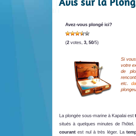
Avis sur la Plong
Avez-vous plongé ici?
(
2
votes,
3, 50
/5)
Si vous
votre e
de plo
rencont
etc.
da
plongeu
La plongée sous-marine à Kapalai est
situés à quelques minutes de l’hôtel
courant
est nul à très léger. La
temp