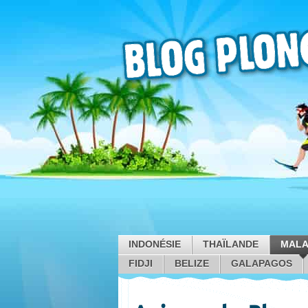
INDONÉSIE
THAÏLANDE
MALA
FIDJI
BELIZE
GALAPAGOS