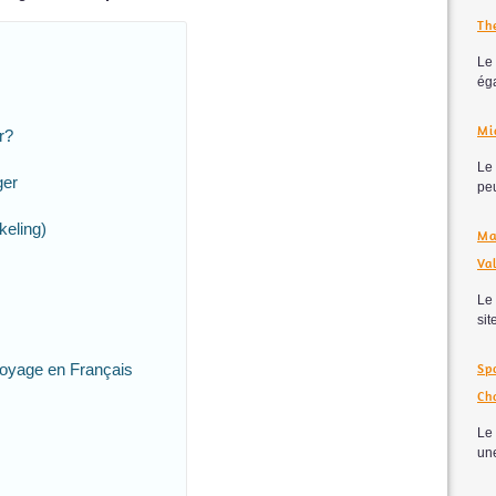
Th
Le 
éga
Mi
r?
Le
ger
peu
eling)
Ma
Va
Le
site
Sp
 Voyage en Français
Ch
Le
une