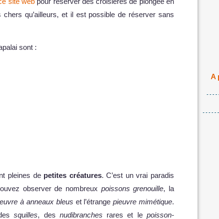
ce site web
pour réserver des croisières de plongée en
chers qu’ailleurs, et il est possible de réserver sans
palai sont :
A 
ont pleines de
petites créatures
. C’est un vrai paradis
pouvez observer de nombreux
poissons grenouille
, la
ieuvre à anneaux bleus
et l’étrange
pieuvre mimétique
.
 des
squilles
, des
nudibranches
rares et le
poisson-