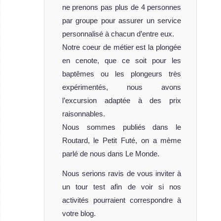
ne prenons pas plus de 4 personnes
bateau de croisi
par groupe pour assurer un service
Rocio Del Mar
personnalisé à chacun d’entre eux.
Avis sur le Bateau
de Croisière
Notre coeur de métier est la plongée
Plongée
en cenote, que ce soit pour les
MV
baptêmes ou les plongeurs très
Solmar
expérimentés, nous avons
V
l’excursion adaptée à des prix
raisonnables.
Le MV Solmar V
Nous sommes publiés dans le
est un bateau de
Routard, le Petit Futé, on a mème
croisièr
parlé de nous dans Le Monde.
MV Solmar V Avis
sur le Bateau de
Nous serions ravis de vous inviter à
Croisière
un tour test afin de voir si nos
Plongée
activités pourraient correspondre à
votre blog.