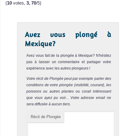
(
10
votes,
3, 70
/5)
de Croisière
Plongée
Avez vous plongé à
Mexique?
Avez vous fait de la plongée à Mexique? N'hésitez
pas à laisser un commentaire et partager votre
expérience avec les autres plongeurs !
Nautilus Explorer
Votre récit de Plongée peut par exemple parler des
conditions de votre plongée (visibilité, courant), les
poissons ou autres plantes ou corail intéressant
Le Nautilus Explorer est un bateau de cr
que vous ayez pu voir... Votre adresse email ne
Nautilus Explorer Avis sur le Bateau de Croisière Plongée
sera diffusée à aucun tiers.
Récit de Plongée