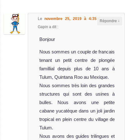
Le
novembre 25, 2019 à 4:35
,
Helene
↓
Répondre
Gapin
a dit :
Bonjour
Nous sommes un couple de francais
tenant un petit centre de plongée
Nautilus Under Sea
famillial depuis plus de 10 ans à
Tulum, Quintana Roo au Mexique.
Le Nautilus Under Sea offre des croisièr
Nous sommes très loin des grandes
Nautilus Under Sea Avis sur le Bateau de Croisière Plongée
structures qui sont des usines à
Rocio
bulles. Nous avons une petite
Del
cabane yucatèque dans un joli jardin
Mar
tropical en plein centre du village de
Tulum.
Le Rocio del
Nous avons des guides trilingues et
Mar est un