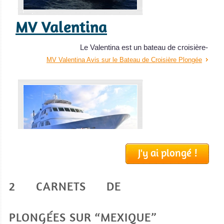
MV Valentina
Le Valentina est un bateau de croisière-
MV Valentina Avis sur le Bateau de Croisière Plongée
J'y ai plongé !
MV Nautilus Belle Amie
2 CARNETS DE
Le MV Nautilus Belle Amie est un bateau
MV Nautilus Belle Amie Avis sur le Bateau de Croisière
PLONGÉES SUR “MEXIQUE”
Plongée