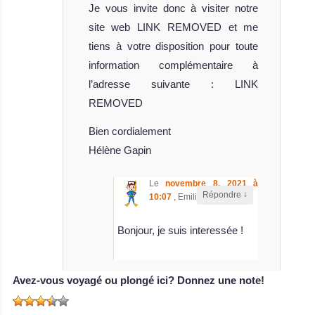
Je vous invite donc à visiter notre
site web LINK REMOVED et me
tiens à votre disposition pour toute
information complémentaire à
l’adresse suivante : LINK
REMOVED
MY Cassiopeia
Bien cordialement
Hélène Gapin
Le MY Cassiopeia était à l’origine un ba
MY Cassiopeia Avis sur le Bateau de Croisière Plongée
MV Sea
Le
novembre 8, 2021 à
↓
Répondre
10:07
,
Emilie Pinatel
a dit :
Escape
Bonjour, je suis interessée !
Le MV Sea
Escape est un
bateau de croisi
Avez-vous voyagé ou plongé ici? Donnez une note!
MV Sea Escape
Avis sur le Bateau