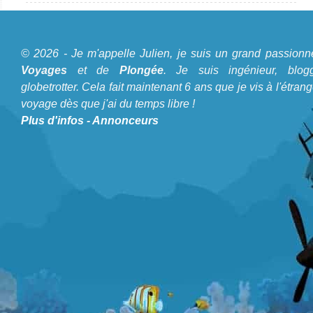
A propos du Blog Plongée
© 2026 - Je m'appelle Julien, je suis un grand passionn
Je m'appelle Julien, je suis un grand passionné de
Voyages
et de
Plongée
. Je suis ingénieur, blogg
Voyages
et de
Plongée
. Je suis ingénieur, bloggeur,
globetrotter. Cela fait maintenant 6 ans que je vis à l'étrang
voyage dès que j'ai du temps libre !
globetrotter. Cela fait maintenant 6 ans que je vis à
Plus d'infos
-
Annonceurs
l'étranger et voyage dès que j'ai du temps libre !