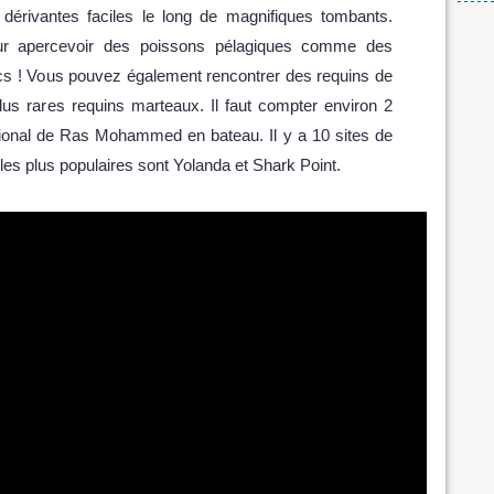
dérivantes faciles le long de magnifiques tombants.
our apercevoir des poissons pélagiques comme des
s ! Vous pouvez également rencontrer des requins de
plus rares requins marteaux. Il faut compter environ 2
ational de Ras Mohammed en bateau. Il y a 10 sites de
les plus populaires sont Yolanda et Shark Point.