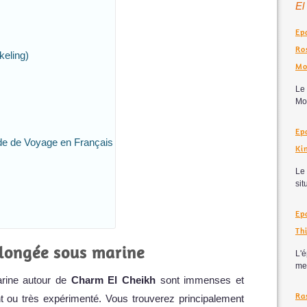
El
Ep
Ro
eling)
Mo
Le
Mol
Ep
de de Voyage en Français
Ki
Le 
situ
E
Th
plongée sous marine
L'
mei
arine autour de
Charm El Cheikh
sont immenses et
Ra
nt ou très expérimenté. Vous trouverez principalement