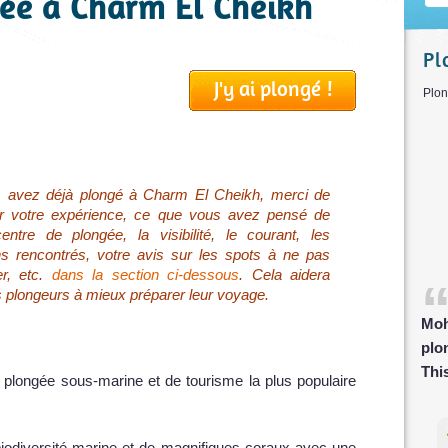
gée à Charm El Cheikh
Pl
J'y ai plongé !
Pl
s avez déjà plongé à Charm El Cheikh, merci de
er votre expérience, ce que vous avez pensé de
entre de plongée, la visibilité, le courant, les
s rencontrés, votre avis sur les spots à ne pas
r, etc.
dans la section ci-dessous
. Cela aidera
s plongeurs à mieux préparer leur voyage.
Moh
pl
Thi
 plongée sous-marine et de tourisme la plus populaire
biodiversité marine et de magnifiques coraux avec une