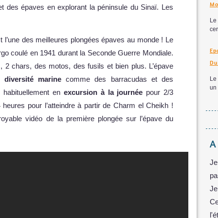
Mo
et des épaves en explorant la péninsule du Sinaï. Les
Le
cer
st l’une des meilleures plongées épaves au monde ! Le
Ep
rgo coulé en 1941 durant la Seconde Guerre Mondiale.
Du
s, 2 chars, des motos, des fusils et bien plus. L’épave
te
diversité marine
comme des barracudas et des
Le 
un 
 habituellement en
excursion à la journée
pour 2/3
 heures pour l’atteindre à partir de Charm el Cheikh !
royable vidéo de la première plongée sur l’épave du
A
Je
pa
Je
Ce
l'