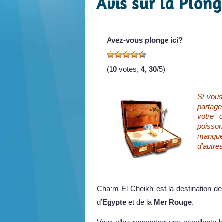
Avis sur la Plon
Avez-vous plongé ici?
(
10
votes,
4, 30
/5)
Si vou
partag
votre c
poisson
manque
d’autre
Charm El Cheikh est la destination de
d’
Egypte
et de la
Mer Rouge
.
Vous allez rencontrer une excellente 