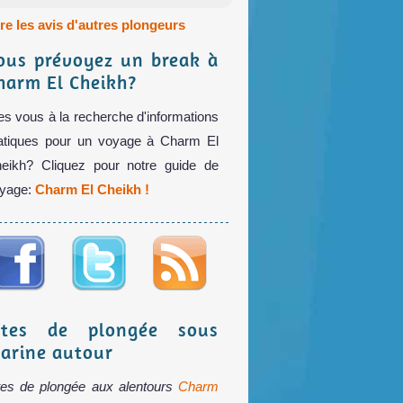
ire les avis d'autres plongeurs
ous prévoyez un break à
harm El Cheikh?
es vous à la recherche d'informations
atiques pour un voyage à Charm El
eikh? Cliquez pour notre guide de
yage:
Charm El Cheikh !
ites de plongée sous
arine autour
tes de plongée aux alentours
Charm