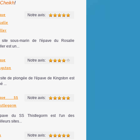
 Cheikh
!
ave
Notre avis:
salie
ller
 site sous-marin de l'épave du Rosalie
ler est un...
ave
Notre avis:
ngston
site de plongée de l'épave de Kingston est
é ...
pave SS
Notre avis:
istlegorm
épave du SS Thistlegorm est l'un des
lleurs sites...
s
Notre avis: