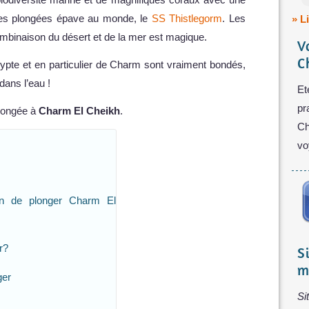
eures plongées épave au monde, le
SS Thistlegorm
. Les
» L
combinaison du désert et de la mer est magique.
V
C
ypte et en particulier de Charm sont vraiment bondés,
dans l’eau !
Et
pr
plongée à
Charm El Cheikh
.
Ch
vo
en de plonger Charm El
r?
S
m
ger
Si