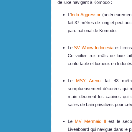
de luxe navigant à Komodo :
L’
Indo Aggressor
(antérieurement
fait 37 mètres de long et peut accu
parc national de Komodo.
Le
SV Waow Indonesia
est const
Ce voilier trois-mâts de luxe f
confortable et luxueux en Indonés
Le
MSY Arenui
fait 43 mètr
somptueusement décorées qui reflè
main décorent les cabines qui di
salles de bain privatives pour cré
Le
MV Mermaid II
est le secon
Liveaboard qui navigue dans le 