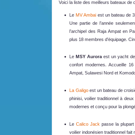
Voici la liste des meilleurs bateaux de
Le
MV Ambai
est un bateau de 32
Une partie de l’année seulement
l’archipel des Raja Ampat en P
plus 18 membres d’équipage. Circu
Le
MSY Aurora
est un yacht de
confort modernes. Accueille 16
Ampat, Sulawesi Nord et Komodo
La Galigo
est un bateau de croisi
phinisi, voilier traditionnel à d
modernes et conçu pour la plong
Le
Calico Jack
passe la plupart
voilier indonésien traditionnel fait