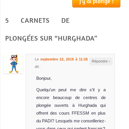
J'y ai plongé !
MY Blue Planet 1
Avis sur le Bateau
5 CARNETS DE
de Croisière
Plongée
PLONGÉES SUR “HURGHADA”
Le
septembre 22, 2016 à 11:26
,
Mattéo
a
↓
Répondre
dit :
Bonjour,
Quelqu’un peut me dire s’il y a
MY Contessa Mia
encore beaucoup de centres de
Le Contessa Mia est un bateau de croisiè
plongée ouverts à Hurghada qui
MY Contessa Mia Avis sur le Bateau de Croisière Plongée
offrent des cours FFESSM en plus
MY
du PADI? Lesquels me conseilleriez-
Emperor
vous dans ceux qui parlent français?