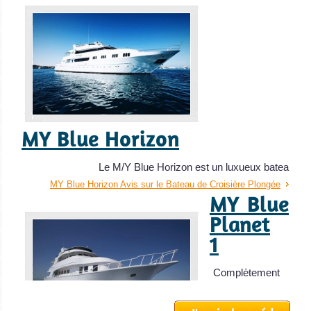
MY Blue Horizon
Le M/Y Blue Horizon est un luxueux batea
MY Blue Horizon Avis sur le Bateau de Croisière Plongée
MY Blue
Planet
1
Complètement
rénové en 2013,
le Blue Pla