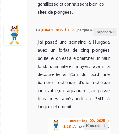
MY Excellence
gentillesse et connaissent bien les
sites de plongées.
Le MY Excellence, long de 34 mètres, est
MY Excellence Avis sur le Bateau de Croisière Plongée
Le
juillet 1, 2019 à 3:56
,
parque yvon
a dit :
↓
Répondre
j’ai passé une semaine à Hurgada
avec un forfait de cinq plongées
bouteille, on est allé chercher un haut
fond, d’un intérêt moyen, avant la
découverte à 25m du bord une
barrière rocheuse d’une richesse
incroyable,un aquarium, j’ai passé
MV Seawolf Dominator
tous mes après-midi en PMT à
longer cet endroit
Le Seawolf Dominator est un bateau de cr
MV Seawolf Dominator Avis sur le Bateau de Croisière Plongée
MV Blue
Le
novembre 22, 2025 à
↓
Répondre
1:28
,
Anne RAINAUD
a dit :
Melody