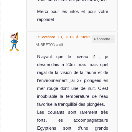
Asmaa
Merci pour les infos et pour votre
réponse!
Le Emperor
Asmaa est un
bateau de croisi
Le
octobre 13, 2018 à 10:05
,
Claude
↓
Répondre
MY Emperor
AUBRETON
a dit :
Asmaa Avis sur le
N’ayant que le niveau 2 , je
Bateau de
Croisière
descendais à 20m max mais quel
Plongée
régal de la vision de la faune et de
l’environnement j’ai 27 plongées en
mer rouge dont une de nuit. C’est
inoubliable la température de l’eau
favorise la tranquillité des plongées.
Les courants sont rarement très
forts, les accompagnateurs
Egyptiens sont d’une grande