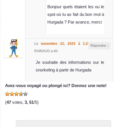
Bonjour quels étaient les ou le
Le Blue Melody
spot où tu as fait du bon mot à
est un bateau de
Hurgada ? Par avance, merci
croisièr
MV Blue Melody
Avis sur le Bateau
Le
novembre 22, 2025 à 1:28
,
Anne
de Croisière
↓
Répondre
RAINAUD
a dit :
Plongée
MV Miss
Je souhaite des informations sur le
Nouran
snorkeling à partir de Hurgada
Membre de la
Avez-vous voyagé ou plongé ici? Donnez une note!
flotte Sea
Serpent, le MV
(
47
votes,
3, 51
/5)
M
MV Miss Nouran
Avis sur le Bateau
de Croisière