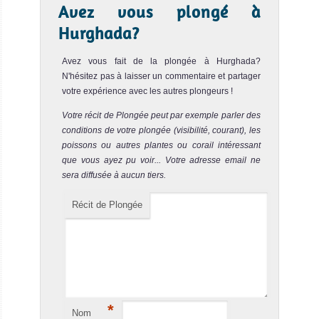
Plongée
Avez vous plongé à
MY Blue
Hurghada?
Fin
Avez vous fait de la plongée à Hurghada?
C’est la réputée
N'hésitez pas à laisser un commentaire et partager
votre expérience avec les autres plongeurs !
flotte de Blue O
Two qu
Votre récit de Plongée peut par exemple parler des
conditions de votre plongée (visibilité, courant), les
MY Blue Fin Avis
poissons ou autres plantes ou corail intéressant
sur le Bateau de
que vous ayez pu voir... Votre adresse email ne
Croisière
sera diffusée à aucun tiers.
Plongée
Emperor
Récit de Plongée
Echo 1
Le bateau de
croisière-
plongée
*
Emperor E
Nom