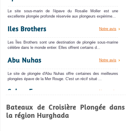
Le site sous-marin de l'épave du Rosalie Moller est une
excellente plongée profonde réservée aux plongeurs expérime...
Iles Brothers
Notre avis
Les Îles Brothers sont une destination de plongée sous-marine
célèbre dans le monde entier. Elles offrent certains d...
Abu Nuhas
Notre avis
Le site de plongée d'Abu Nuhas offre certaines des meilleures
plongées épave de la Mer Rouge. C'est un récif situé ...
Salem Express
Notre avis
Bateaux de Croisière Plongée dans
Le spot sous-marin de l'épave du Salem Express est un site de
plongée très spécial en Mer Rouge. Le Salem Express es...
la région Hurghada