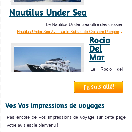
Nautilus Under Sea
Le Nautilus Under Sea offre des croisièr
Nautilus Under Sea Avis sur le Bateau de Croisière Plongée
Rocio
Del
Mar
Baja California, Mexique
Le Rocio del
Mar est un
La plongée sous-marine à Baja California est excellente,
J'y suis allé!
bateau de croisi
puis il s'agit d'une des meilleures destination de croisière-
Rocio Del Mar
plongée pour aller plonger avec les requins!
Avis sur le Bateau
Baja California, Mexique Avis sur la plongée
Vos Vos impressions de voyages
de Croisière
Plongée
Pas encore de Vos impressions de voyage sur cette page,
MV
votre avis est le bienvenu !
Solmar