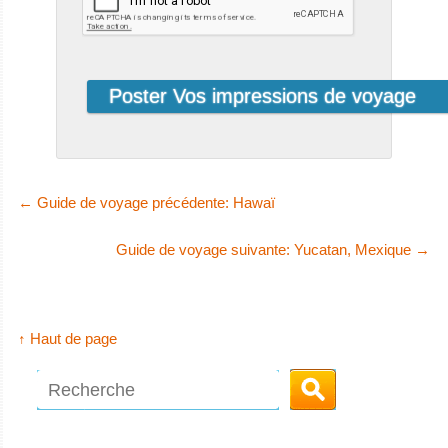
MY Cassiopeia
Le MY Cassiopeia était à l’origine un ba
←
Guide de voyage précédente: Hawaï
MY Cassiopeia Avis sur le Bateau de Croisière Plongée
MV Sea
Guide de voyage suivante: Yucatan, Mexique
→
Escape
Le MV Sea
↑ Haut de page
Escape est un
bateau de croisi
MV Sea Escape
Avis sur le Bateau