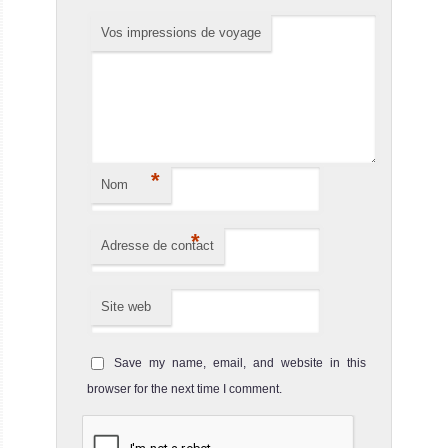
Vos impressions de voyage
Le Valentina est un bateau de croisière-
MV Valentina Avis sur le Bateau de Croisière Plongée
*
Nom
*
Adresse de contact
MV Nautilus Belle Amie
Site web
Le MV Nautilus Belle Amie est un bateau
MV Nautilus Belle Amie Avis sur le Bateau de Croisière
Save my name, email, and website in this
Plongée
browser for the next time I comment.