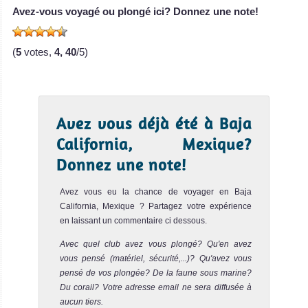
V
Avez-vous voyagé ou plongé ici? Donnez une note!
Le MV Solmar V
(
5
votes,
4, 40
/5)
est un bateau de
croisièr
MV Solmar V Avis
sur le Bateau de
Avez vous déjà été à Baja
Croisière
California, Mexique?
Plongée
Donnez une note!
Avez vous eu la chance de voyager en Baja
California, Mexique ? Partagez votre expérience
en laissant un commentaire ci dessous.
Avec quel club avez vous plongé? Qu'en avez
vous pensé (matériel, sécurité,...)? Qu'avez vous
pensé de vos plongée? De la faune sous marine?
Du corail? Votre adresse email ne sera diffusée à
MV Valentina
aucun tiers.