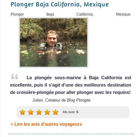
de Croisière
Plonger Baja California, Mexique
Plongée
Plonger Baja California, Mexique
Nautilus Explorer
La plongée sous-marine à Baja California est
excellente, puis il s'agit d'une des meilleures destination
Le Nautilus Explorer est un bateau de cr
de croisière-plongée pour aller plonger avec les requins!
Nautilus Explorer Avis sur le Bateau de Croisière Plongée
Julien, Créateur de Blog Plongée
Ma note:
5
» Lire les avis d'autres voyageurs