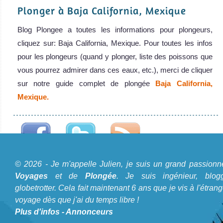
Plonger à Baja California, Mexique
Blog Plongee a toutes les informations pour plongeurs,
cliquez sur: Baja California, Mexique. Pour toutes les infos
MV Islander
pour les plongeurs (quand y plonger, liste des poissons que
vous pourrez admirer dans ces eaux, etc.), merci de cliquer
AVIS // (Mise à jour 2018) Le bateau ne
sur notre guide complet de plongée
Baja California,
MV Islander Avis sur le Bateau de Croisière Plongée
Mexique.
© 2026 - Je m'appelle Julien, je suis un grand passionn
A propos du Blog Plongée
Voyages
et de
Plongée
. Je suis ingénieur, blogg
globetrotter. Cela fait maintenant 6 ans que je vis à l'étrang
Je m'appelle Julien, je suis un grand passionné de
Voyages
voyage dès que j'ai du temps libre !
et de
Plongée
. Je suis ingénieur, bloggeur, globetrotter. Cela
Plus d'infos
-
Annonceurs
fait maintenant 6 ans que je vis à l'étranger et voyage dès