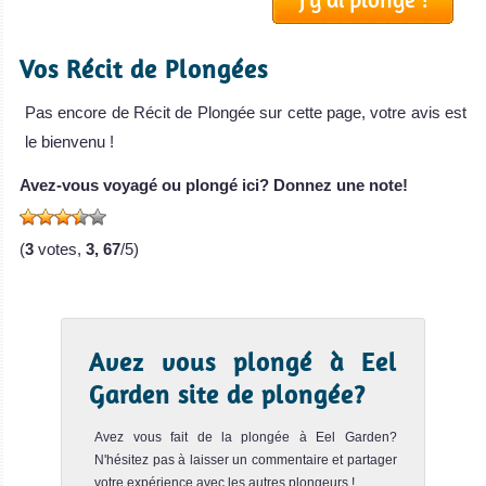
Froggy Lair
Notre avis
Vos Récit de Plongées
Le spot de plongée Froggy Lair est LE site de plongée
pour le muck diving, la photographie sous-marine macro
et les fa...
Pas encore de Récit de Plongée sur cette page, votre avis est
le bienvenu !
Lobster Wall
Notre avis
Avez-vous voyagé ou plongé ici? Donnez une note!
Le site de plongée de Lobster Wall est sans doute l'un des
meilleurs spots de plongée de Mabul. C'est un joli
tombant ...
(
3
votes,
3, 67
/5)
Avez vous plongé à Eel
Garden site de plongée?
Avez vous fait de la plongée à Eel Garden?
N'hésitez pas à laisser un commentaire et partager
votre expérience avec les autres plongeurs !