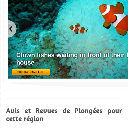
Clown fishes waiting in front of thei
house
Photo par Jihye Lee
Avis et Revues de Plongées pour
cette région