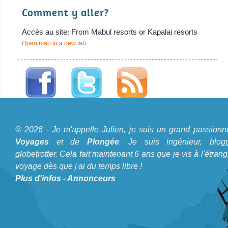
Comment y aller?
Accès au site: From Mabul resorts or Kapalai resorts
Open map in a new tab
A propos du Blog Plongée
© 2026 - Je m'appelle Julien, je suis un grand passionn
Je m'appelle Julien, je suis un grand passionné de
Voyages
et de
Plongée
. Je suis ingénieur, blogg
Voyages
et de
Plongée
. Je suis ingénieur, bloggeur,
globetrotter. Cela fait maintenant 6 ans que je vis à l'étrang
voyage dès que j'ai du temps libre !
globetrotter. Cela fait maintenant 6 ans que je vis à
Plus d'infos
-
Annonceurs
l'étranger et voyage dès que j'ai du temps libre !