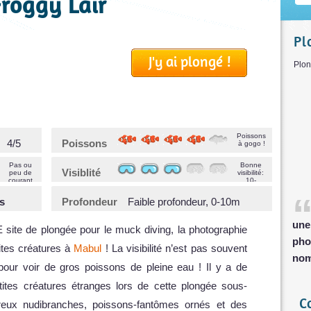
Froggy Lair
Pl
J'y ai plongé !
P
Poissons
4/5
Poissons
à gogo !
Pas ou
Bonne
Visiblité
peu de
visibilité:
courant
10-
>20m
s
Profondeur
Faible profondeur, 0-10m
une
 site de plongée pour le muck diving, la photographie
pho
ites créatures à
Mabul
! La visibilité n’est pas souvent
nom
our voir de gros poissons de pleine eau ! Il y a de
tes créatures étranges lors de cette plongée sous-
C
eux nudibranches, poissons-fantômes ornés et des