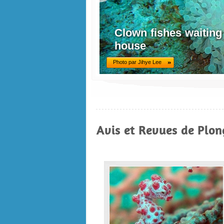
Clown fishes waiting
house
Photo par Jihye Lee
Avis et Revues de Plon