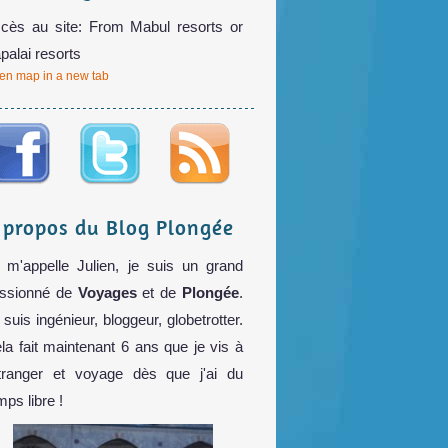
cès au site: From Mabul resorts or
palai resorts
en map in a new tab
 propos du Blog Plongée
 m'appelle Julien, je suis un grand
ssionné de
Voyages
et de
Plongée
.
 suis ingénieur, bloggeur, globetrotter.
la fait maintenant 6 ans que je vis à
étranger et voyage dès que j'ai du
mps libre !