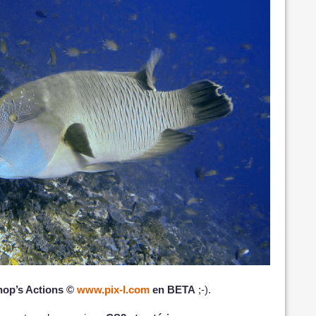
op’s Actions ©
www.pix-l.com
en BETA
;-).