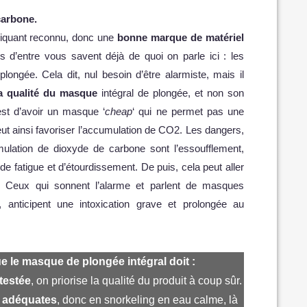
carbone.
briquant reconnu, donc une
bonne marque de matériel
s d’entre vous savent déjà de quoi on parle ici : les
ongée. Cela dit, nul besoin d’être alarmiste, mais il
la qualité du masque
intégral de plongée, et non son
 est d’avoir un masque ‘
cheap
‘ qui ne permet pas une
 peut ainsi favoriser l’accumulation de CO2. Les dangers,
mulation de dioxyde de carbone sont l’essoufflement,
de fatigue et d’étourdissement. De puis, cela peut aller
. Ceux qui sonnent l’alarme et parlent de masques
anticipent une intoxication grave et prolongée au
que le masque de plongée intégral doit :
testée
, on priorise la qualité du produit à coup sûr.
s adéquates
, donc en snorkeling en eau calme, là