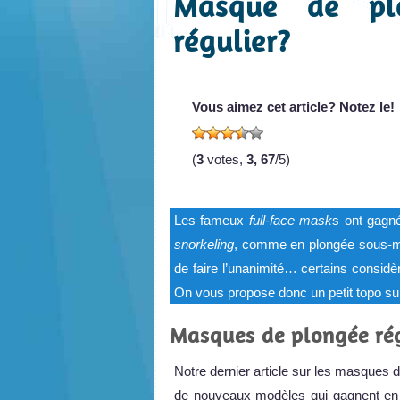
Masque de pl
régulier?
Vous aimez cet article? Notez le!
(
3
votes,
3, 67
/5)
Les fameux
full-face mask
s ont gagné
snorkeling
, comme en plongée sous-mar
de faire l’unanimité… certains cons
On vous propose donc un petit topo sur
Masques de plongée rég
Notre dernier article sur les masques d
de nouveaux modèles qui gagnent en pop