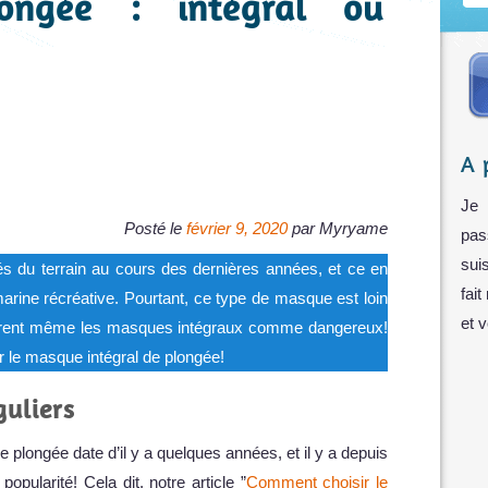
ongée : intégral ou
A 
Je 
Posté le
février 9, 2020
par
Myryame
pas
sui
s du terrain au cours des dernières années, et ce en
fait
ine récréative. Pourtant, ce type de masque est loin
et 
idèrent même les masques intégraux comme dangereux!
 le masque intégral de plongée!
uliers
e plongée date d’il y a quelques années, et il y a depuis
ularité! Cela dit, notre article ”
Comment choisir le