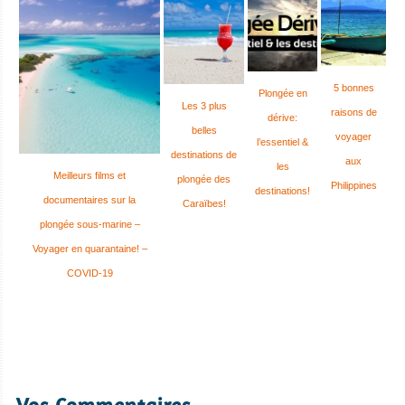
5 bonnes
Plongée en
Les 3 plus
raisons de
dérive:
belles
voyager
l’essentiel &
destinations de
aux
les
Meilleurs films et
plongée des
Philippines
destinations!
documentaires sur la
Caraïbes!
plongée sous-marine –
Voyager en quarantaine! –
COVID-19