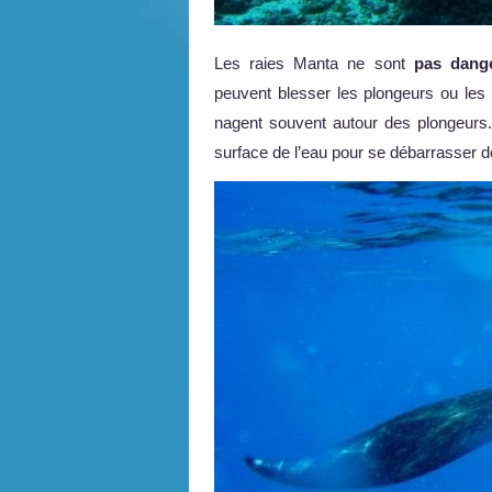
Les raies Manta ne sont
pas dang
peuvent blesser les plongeurs ou les
nagent souvent autour des plongeurs
surface de l’eau pour se débarrasser de