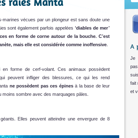
es raies Manta
s-marines vécues par un plongeur est sans doute une
ies sont également parfois appelées
‘diables de mer’
ces en forme de corne autour de la bouche. C’est
planète, mais elle est considérée comme inoffensive
.
A 
Je 
pas
ti en forme de cerf-volant. Ces animaux possèdent
sui
i peuvent infliger des blessures, ce qui les rend
fait
Manta
ne possèdent pas ces épines
à la base de leur
et 
 ou moins sombre avec des marquages pâles.
éants. Elles peuvent atteindre une envergure de 8