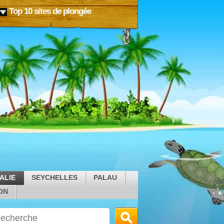
Top 10 sites de plongée
ALIE
SEYCHELLES
PALAU
ON