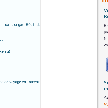
» L
V
R
en de plonger Récif de
Et
pr
Ni
r?
vo
eling)
S
ide de Voyage en Français
m
Si
Ni