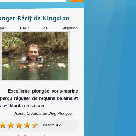
onger Récif de Ningaloo
onger Récif de Ningaloo
Excellente plongée sous-marine
aperçu régulier de requins baleine et
raies Manta en saison.
Julien, Créateur de Blog Plongée
Ma note:
4.2