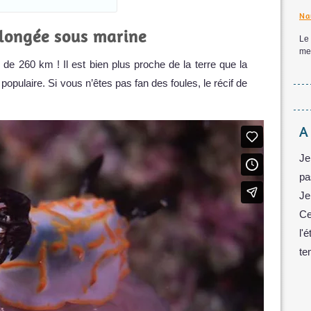
Na
plongée sous marine
Le
mei
 de 260 km ! Il est bien plus proche de la terre que la
populaire. Si vous n’êtes pas fan des foules, le récif de
A
Je
pa
Je
Ce
l'
te