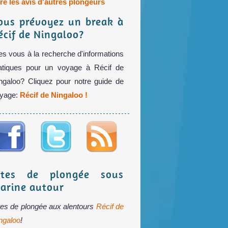
ire les avis d'autres plongeurs
ous prévoyez un break à
écif de Ningaloo?
es vous à la recherche d'informations
atiques pour un voyage à Récif de
ngaloo? Cliquez pour notre guide de
yage:
Récif de Ningaloo !
ites de plongée sous
arine autour
tes de plongée aux alentours
Récif de
ngaloo
!