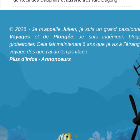
A propos du Blog Plongée
© 2026 - Je m'appelle Julien, je suis un grand passionn
Je m'appelle Julien, je suis un grand passionné de
Voyages
et de
Plongée
. Je suis ingénieur, blogg
Voyages
et de
Plongée
. Je suis ingénieur, bloggeur,
globetrotter. Cela fait maintenant 6 ans que je vis à l'étrang
voyage dès que j'ai du temps libre !
globetrotter. Cela fait maintenant 6 ans que je vis à
Plus d'infos
-
Annonceurs
l'étranger et voyage dès que j'ai du temps libre !