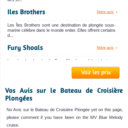
marteaux.
MY Blue Horizon
Iles Brothers
Notre avis
Accès aux
Le M/Y Blue Horizon est un luxueux batea
célèbres sites
Les Îles Brothers sont une destination de plongée sous-
MY Blue Horizon Avis sur le Bateau de Croisière Plongée
d'Elphinstone et
marine célèbre dans le monde entier. Elles offrent certains
d...
d'Abu Dabbab !
Très bonne visi.
Fury Shoals
Notre avis
Marsa Alam Avis
sur la plongée
Le site de plongée de Fury Shoals englobe plusieurs
récifs le long de la côte sud-ouest de la Mer Rouge et
Voir les prix
offre d'ex...
Abu Nuhas
Notre avis
Vos Avis sur le Bateau de Croisière
MV Red Sea Aggressor
Plongées
Le site de plongée d'Abu Nuhas offre certaines des
meilleures plongées épave de la Mer Rouge. C'est un
récif situé ...
Le Red Sea Aggressor est un bateau de cr
No Avis sur le Bateau de Croisière Plongée yet on this page,
MV Red Sea Aggressor Avis sur le Bateau de Croisière
please comment if you have been on the MV Blue Melody
Elphinstone
Notre avis
Plongée
Nuweiba
cruise.