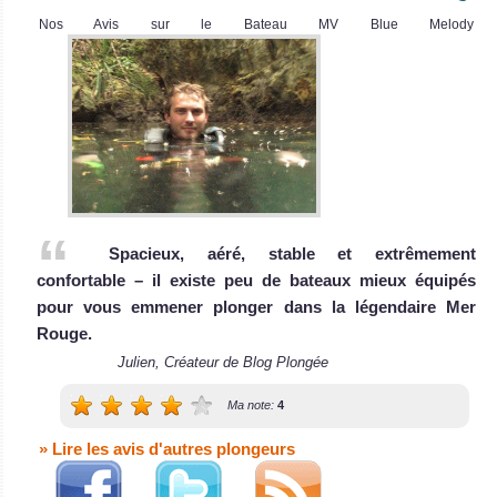
La Mer Rouge
Le Grand Sea Serpent mesure 41 mètres de
Nos Avis sur le Bateau MV Blue Melody
abrite de
MY Grand Sea Serpent Avis sur le Bateau de Croisière
superbes récifs
Plongée
coralliens avec
une vie sous
marine dense et
exubérante. Il
est possible d'y
Spacieux, aéré, stable et extrêmement
plonger avec
confortable – il existe peu de bateaux mieux équipés
des poissons
pour vous emmener plonger dans la légendaire Mer
pélagiques, des
MY Oceanos
Rouge.
Requins de
Julien, Créateur de Blog Plongée
Récif des
Le Oceanos est un bateau de croisière-pl
Dauphins et
Ma note:
4
MY Oceanos Avis sur le Bateau de Croisière Plongée
aussi le très rare
» Lire les avis d'autres plongeurs
Dugong !
Mer Rouge Avis