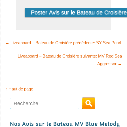
1
El
Cheikh
Complètement
rénové en 2013,
Magnifiques
le Blue Pla
récifs à Ras
MY Blue Planet 1
Mohammed et
←
Liveaboard – Bateau de Croisière précédente: SY Sea Pearl
Avis sur le Bateau
l'un des
de Croisière
meilleurs sites
Liveaboard – Bateau de Croisière suivante: MV Red Sea
Plongée
de plongée
Aggressor
→
épave au
monde, le SS
Thistlegorm !
↑ Haut de page
Charm El Cheikh
Avis sur la
plongée
Mer
Rouge
MY Grand Sea Serpent
Nos Avis sur le Bateau MV Blue Melody