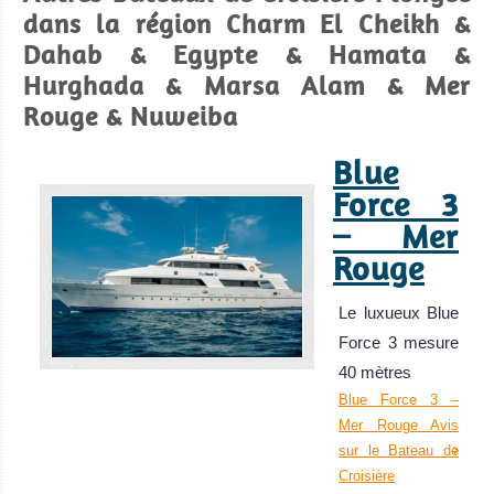
dans la région Charm El Cheikh &
l’année, courant
Dahab & Egypte & Hamata &
nuls à faibles, et
Hurghada & Marsa Alam & Mer
une immense
Rouge & Nuweiba
variété de
coraux et de vie
Blue
marine !
Force 3
Eilat Avis sur la
plongée
– Mer
Rouge
Le luxueux Blue
Force 3 mesure
40 mètres
Blue Force 3 –
Mer Rouge Avis
sur le Bateau de
Hamata
Croisière