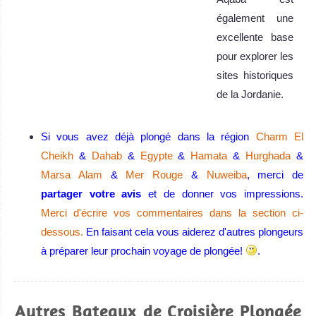
également une
excellente base
pour explorer les
sites historiques
de la Jordanie.
Aqaba Avis sur la
plongée
Si vous avez déjà plongé dans la région
Charm El
Eilat
Cheikh
&
Dahab
&
Egypte
&
Hamata
&
Hurghada
&
Marsa Alam
&
Mer Rouge
&
Nuweiba
, merci de
Eilat, en Israël,
partager votre avis
et de donner vos impressions.
offre des
Merci d'écrire vos commentaires dans la section ci-
conditions de
dessous.
En faisant cela vous aiderez d'autres plongeurs
plongée
à préparer leur prochain voyage de plongée!
.
optimales : eaux
chaudes et
calmes, visibilité
Autres Bateaux de Croisière Plongée
excellente toute