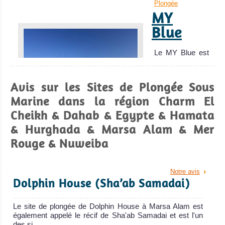
Plongée
MY
La plongée sous-marine à Hamata offre des sites de
plongée immaculés et l’accès aux meilleurs sites du sud
Blue
de la Mer Rouge, le tout en dehors des foules de touristes.
Le MY Blue est
Hamata Avis sur la plongée
Marsa
le plus récent
Alam
ajout de l
Avis sur les Sites de Plongée Sous
MY Blue Avis sur
Marine dans la région Charm El
Excellente
le Bateau de
Cheikh & Dahab & Egypte & Hamata
plongée sous
Croisière
& Hurghada & Marsa Alam & Mer
Plongée
marine et
Rouge & Nuweiba
chances
d'apercevoir des
dauphins,
Notre avis
Dolphin House (Sha’ab Samadai)
dugongs,
requins à pointe
Le site de plongée de Dolphin House à Marsa Alam est
blanche du large
également appelé le récif de Sha'ab Samadai et est l'un
et requins
des si...