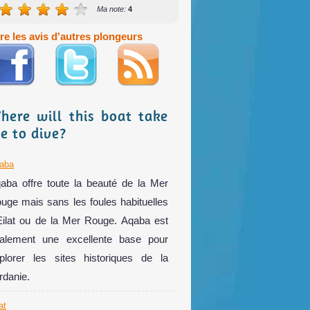
Ma note:
4
ire les avis d'autres plongeurs
here will this boat take
e to dive?
aba
aba offre toute la beauté de la Mer
uge mais sans les foules habituelles
Eilat ou de la Mer Rouge. Aqaba est
alement une excellente base pour
plorer les sites historiques de la
rdanie.
at