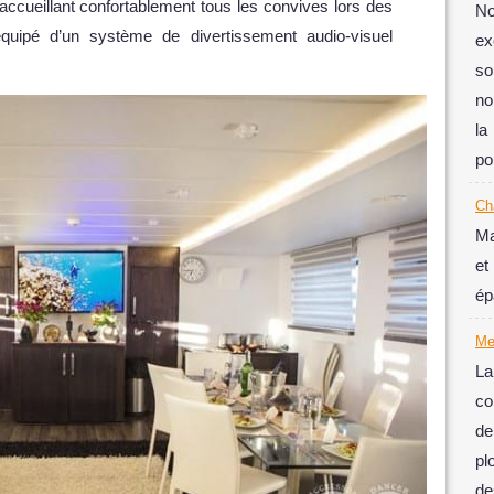
ccueillant confortablement tous les convives lors des
No
uipé d’un système de divertissement audio-visuel
ex
s
no
la
po
Ch
Ma
et
ép
Me
La
co
de
pl
de