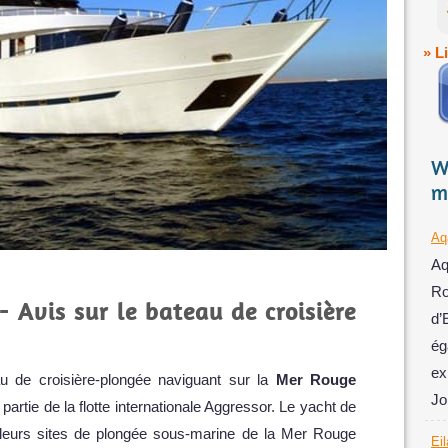
» L
W
m
Aq
Aq
Ro
 Avis sur le bateau de croisière
d’
ég
ex
 de croisière-plongée naviguant sur la
Mer Rouge
Jo
partie de la flotte internationale Aggressor. Le yacht de
illeurs sites de plongée sous-marine de la Mer Rouge
Eil