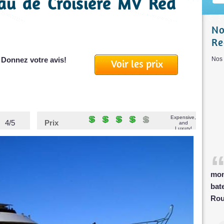
eau de Croisière MV Red
No
Re
 Donnez votre avis!
Nos
Voir les prix
Expensive,
4/5
Prix
and
Luxury!
mon
bat
Rou