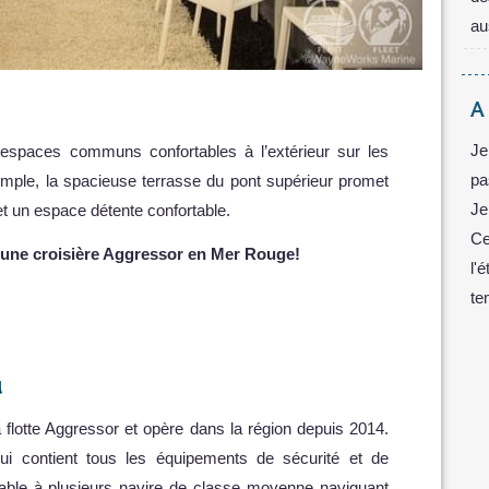
au
A
Je
d’espaces communs confortables à l’extérieur sur les
pa
ple, la spacieuse terrasse du pont supérieur promet
Je
et un espace détente confortable.
Ce
’une croisière Aggressor en Mer Rouge!
l'
te
u
 flotte Aggressor et opère dans la région depuis 2014.
i contient tous les équipements de sécurité et de
rable à plusieurs navire de classe moyenne naviguant