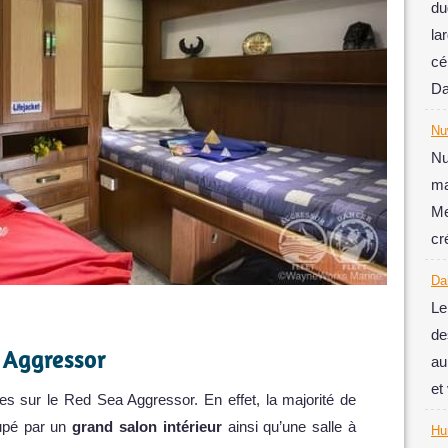
du
la
cé
Da
Nu
Nu
ma
Me
cr
Da
Le
de
 Aggressor
au
et
es sur le Red Sea Aggressor. En effet, la majorité de
cupé par un
grand salon intérieur
ainsi qu’une salle à
Hu