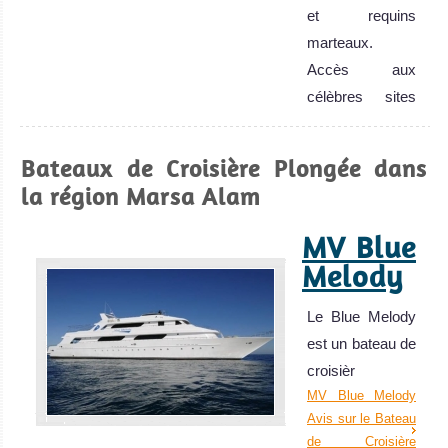
et requins
marteaux.
Accès aux
célèbres sites
d'Elphinstone et
d'Abu Dabbab !
Bateaux de Croisière Plongée dans
Très bonne visi.
la région Marsa Alam
Marsa Alam Avis
sur la plongée
MV Blue
Melody
Le Blue Melody
est un bateau de
croisièr
MV Blue Melody
Avis sur le Bateau
de Croisière