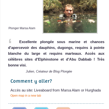
MY Obsession
2017 // Malheureusement, le MY Obsession
Plonger Marsa Alam
MY Obsession Avis sur le Bateau de Croisière Plongée
MY
Excellente plongée sous marine et chances
Seawolf
d'apercevoir des dauphins, dugongs, requins à pointe
Soul
blanche du large et requins marteaux. Accès aux
célèbres sites d'Elphinstone et d'Abu Dabbab ! Très
Le MY Seawolf
bonne visi.
Soul est un
Julien, Créateur de Blog Plongée
navire offrant
Comment y aller?
MY Seawolf Soul
Avis sur le Bateau
Accès au site: Liveaboard from Marsa Alam or Hurghada
de Croisière
Open map in a new tab
Plongée