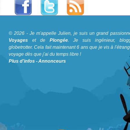
A propos du Blog Plongée
© 2026 - Je m'appelle Julien, je suis un grand passionn
Je m'appelle Julien, je suis un grand passionné de
Voyages
et de
Plongée
. Je suis ingénieur, blogg
Voyages
et de
Plongée
. Je suis ingénieur, bloggeur,
globetrotter. Cela fait maintenant 6 ans que je vis à l'étrang
voyage dès que j'ai du temps libre !
globetrotter. Cela fait maintenant 6 ans que je vis à
Plus d'infos
-
Annonceurs
l'étranger et voyage dès que j'ai du temps libre !