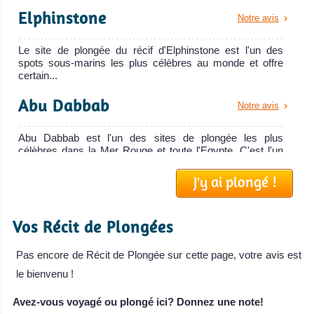
flotte Sea
Elphinstone
Notre avis
Serpent, le MV
M
Le site de plongée du récif d'Elphinstone est l'un des
spots sous-marins les plus célèbres au monde et offre
MV Miss Nouran
certain...
Avis sur le Bateau
de Croisière
Abu Dabbab
Notre avis
Plongée
MY Blue
Abu Dabbab est l'un des sites de plongée les plus
Seas
célèbres dans la Mer Rouge et toute l'Egypte. C'est l'un
des très ...
J'y ai plongé !
Le MY Blue
Notre avis
Seas est un
Dolphin House (Sha’ab Samadai)
bateau de
Vos Récit de Plongées
croisiè
Le site de plongée de Dolphin House à Marsa Alam est
également appelé le récif de Sha'ab Samadai et est l'un
Pas encore de Récit de Plongée sur cette page, votre avis est
MY Blue Seas
des si...
Avis sur le Bateau
le bienvenu !
de Croisière
Avez-vous voyagé ou plongé ici? Donnez une note!
Plongée