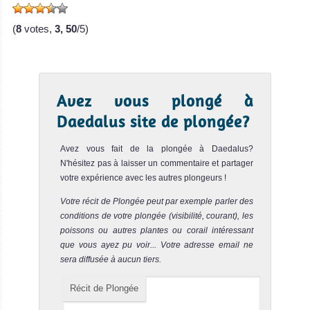
(
8
votes,
3, 50
/5)
Avez vous plongé à
Daedalus site de plongée?
MV Seawolf Dominator
Avez vous fait de la plongée à Daedalus?
N'hésitez pas à laisser un commentaire et partager
votre expérience avec les autres plongeurs !
Le Seawolf Dominator est un bateau de cr
MV Seawolf Dominator Avis sur le Bateau de Croisière Plongée
Votre récit de Plongée peut par exemple parler des
conditions de votre plongée (visibilité, courant), les
poissons ou autres plantes ou corail intéressant
que vous ayez pu voir... Votre adresse email ne
sera diffusée à aucun tiers.
Récit de Plongée