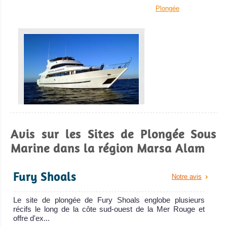
Plongée
MV Red Sea Aggressor
Avis sur les Sites de Plongée Sous
Marine dans la région Marsa Alam
Le Red Sea Aggressor est un bateau de cr
MV Red Sea Aggressor Avis sur le Bateau de Croisière
Plongée
Fury Shoals
Notre avis
MV Miss
Nouran
Le site de plongée de Fury Shoals englobe plusieurs
récifs le long de la côte sud-ouest de la Mer Rouge et
offre d'ex...
Membre de la