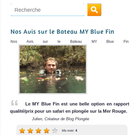
Nouran
meilleurs sites
de plongée
Membre de la
épave au
flotte Sea
Nos Avis sur le Bateau MY Blue Fin
monde, le SS
Serpent, le MV
Thistlegorm !
M
Nos Avis sur le Bateau MY Blue Fin
Charm El Cheikh
MV Miss Nouran
Avis sur la
Avis sur le Bateau
plongée
de Croisière
Mer
Plongée
Rouge
La Mer Rouge
abrite de
Le MY Blue Fin est une belle option en rapport
superbes récifs
qualité/prix pour un safari en plongée sur la Mer Rouge.
coralliens avec
Julien, Créateur de Blog Plongée
une vie sous
marine dense et
Ma note:
4