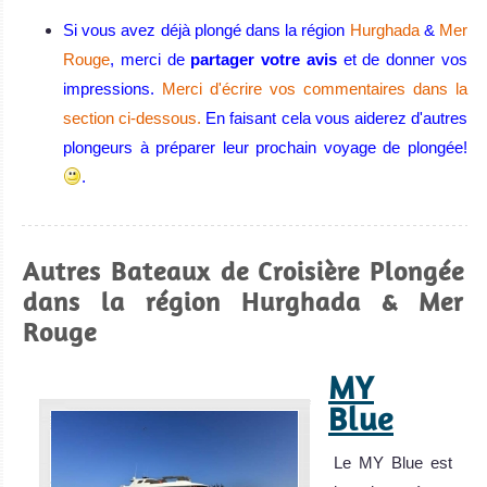
plongée
Si vous avez déjà plongé dans la région
Hurghada
&
Mer
Eilat
Rouge
, merci de
partager votre avis
et de donner vos
impressions.
Merci d'écrire vos commentaires dans la
Eilat, en Israël,
section ci-dessous.
En faisant cela vous aiderez d'autres
offre des
plongeurs à préparer leur prochain voyage de plongée!
conditions de
.
plongée
optimales : eaux
chaudes et
Autres Bateaux de Croisière Plongée
calmes, visibilité
dans la région Hurghada & Mer
excellente toute
Rouge
l’année, courant
nuls à faibles, et
MY
une immense
Blue
variété de
coraux et de vie
Le MY Blue est
marine !