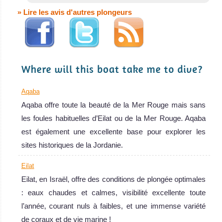
Freedom VIII
exubérante. Il
» Lire les avis d'autres plongeurs
est possible d'y
Le Freedom VIII est un bateau de croisiè
plonger avec
Freedom VIII Avis sur le Bateau de Croisière Plongée
des poissons
pélagiques, des
Where will this boat take me to dive?
Requins de
Récif des
Aqaba
Dauphins et
Aqaba offre toute la beauté de la Mer Rouge mais sans
aussi le très rare
les foules habituelles d’Eilat ou de la Mer Rouge. Aqaba
Dugong !
est également une excellente base pour explorer les
Mer Rouge Avis
sites historiques de la Jordanie.
sur la plongée
Eilat
Eilat, en Israël, offre des conditions de plongée optimales
: eaux chaudes et calmes, visibilité excellente toute
l’année, courant nuls à faibles, et une immense variété
de coraux et de vie marine !