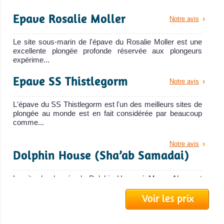
Plongée
Epave Rosalie Moller
Excellente
Notre avis
plongée sous
Le site sous-marin de l'épave du Rosalie Moller est une
marine et
excellente plongée profonde réservée aux plongeurs
chances
expérime...
d'apercevoir des
Epave SS Thistlegorm
Notre avis
dauphins,
dugongs,
L'épave du SS Thistlegorm est l'un des meilleurs sites de
MY Blue Horizon
requins à pointe
plongée au monde est en fait considérée par beaucoup
comme...
blanche du large
Le M/Y Blue Horizon est un luxueux batea
et requins
Notre avis
MY Blue Horizon Avis sur le Bateau de Croisière Plongée
Dolphin House (Sha’ab Samadai)
marteaux.
Accès aux
Le site de plongée de Dolphin House à Marsa Alam est
célèbres sites
également appelé le récif de Sha'ab Samadai et est l'un
d'Elphinstone et
Voir les prix
des si...
d'Abu Dabbab !
Iles Brothers
Notre avis
Très bonne visi.