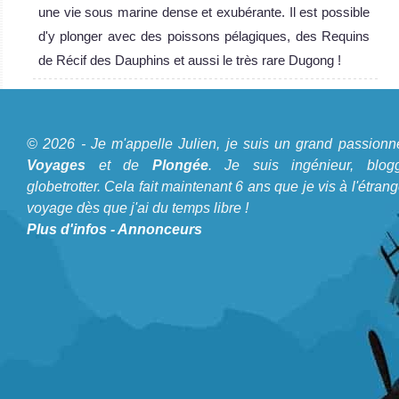
une vie sous marine dense et exubérante. Il est possible
d'y plonger avec des poissons pélagiques, des Requins
de Récif des Dauphins et aussi le très rare Dugong !
A propos du Blog Plongée
© 2026 - Je m'appelle Julien, je suis un grand passionn
Je m'appelle Julien, je suis un grand passionné de
Voyages
et de
Plongée
. Je suis ingénieur, blogg
Voyages
et de
Plongée
. Je suis ingénieur, bloggeur,
globetrotter. Cela fait maintenant 6 ans que je vis à l'étrang
voyage dès que j'ai du temps libre !
globetrotter. Cela fait maintenant 6 ans que je vis à
Plus d'infos
-
Annonceurs
l'étranger et voyage dès que j'ai du temps libre !