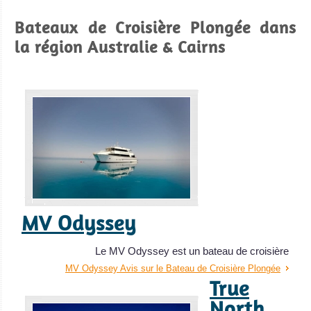
Bateaux de Croisière Plongée dans
la région Australie & Cairns
Port Douglas
Accès parfait pour plonger sur la Grande Barrière de
Corail, possibilité d'excursions de plongée et de
snorkeling. Départ de nombreuses croisières à Port
Douglas.
Port Douglas Avis sur la plongée
MV Odyssey
Le MV Odyssey est un bateau de croisière
MV Odyssey Avis sur le Bateau de Croisière Plongée
True
North