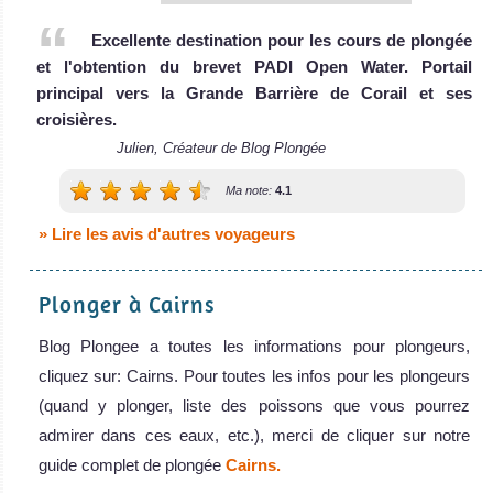
Excellente destination pour les cours de plongée
et l'obtention du brevet PADI Open Water. Portail
MV Scubapro III
principal vers la Grande Barrière de Corail et ses
croisières.
Australie
Le MV Scubapro III est un bateau de croi
Julien, Créateur de Blog Plongée
MV Scubapro III Avis sur le Bateau de Croisière Plongée
L'Australie est la destination de plongée sous-marine la
Ma note:
4.1
plus incroyable au monde ! C'est un endroit populaire pour
» Lire les avis d'autres voyageurs
la Grande Barrière de Corail, la plongée en cage avec les
grands requins blancs et le récif de Ningaloo, où vous
pouvez nager avec des requins baleine.
Plonger à Cairns
Australie Avis sur la plongée
Blog Plongee a toutes les informations pour plongeurs,
cliquez sur: Cairns. Pour toutes les infos pour les plongeurs
(quand y plonger, liste des poissons que vous pourrez
MV Scubapro II
admirer dans ces eaux, etc.), merci de cliquer sur notre
guide complet de plongée
Cairns.
Le Scubapro II appartient à Pro Dive Cai