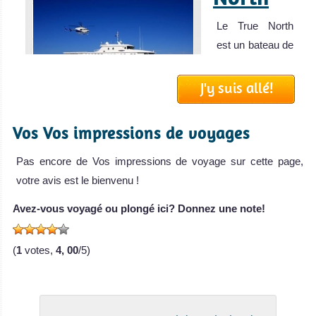
Récif de Ningaloo
Le True North
est un bateau de
Excellente plongée sous-marine et aperçu régulier de
croisière
requins baleine et de raies Manta en saison.
True North Avis
J'y suis allé!
Récif de Ningaloo Avis sur la plongée
sur le Bateau de
Croisière
Vos Vos impressions de voyages
Plongée
MV
Pas encore de Vos impressions de voyage sur cette page,
Ocean
votre avis est le bienvenu !
Quest
Avez-vous voyagé ou plongé ici? Donnez une note!
Le MV Ocean
Quest est l’un
Townsville
(
1
votes,
4, 00
/5)
des bateaux d
MV Ocean Quest
Explorez l'épave du SS Yongala, l'un des meilleurs sites
Avis sur le Bateau
de plongée d'Australie ! Accès vers la Grande Barrière de
de Croisière