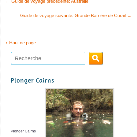
←
Guide de voyage précédente: Australie
Spirit of Freedom Avis sur le Bateau de Croisière Plongée
destination pour
les cours de
Guide de voyage suivante: Grande Barrière de Corail
→
plongée et
l'obtention du
brevet PADI
↑ Haut de page
Open Water.
Portail principal
vers la Grande
Spoilsport
Barrière de
Plonger Cairns
Corail et ses
Le Spoilsport est un bateau de croisière
croisières.
Spoilsport Avis sur le Bateau de Croisière Plongée
Cairns Avis sur la
plongée
Plonger Cairns