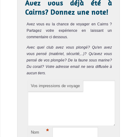
Corail.
Avez vous déjà été à
Plongée
Townsville Avis sur la plongée
Cairns? Donnez une note!
Grande
Barrière
Avez vous eu la chance de voyager en Cairns ?
Partagez votre expérience en laissant un
de
commentaire ci dessous.
Corail
Avec quel club avez vous plongé? Qu'en avez
vous pensé (matériel, sécurité,...)? Qu'avez vous
Excellente
pensé de vos plongée? De la faune sous marine?
destination de
Du corail? Votre adresse email ne sera diffusée à
MV Kangaroo Explorer
plongée et de
aucun tiers.
croisières.
Vos impressions de voyage
Attention… Le MV Kangaroo Explorer ne se
Incroyable spot
MV Kangaroo Explorer Avis sur le Bateau de Croisière Plongée
pour des gros
poissons, des
requins, de
superbes
*
coraux et de la
Nom