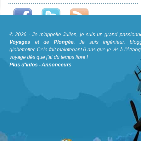
MV Scubapro II Avis sur le Bateau de Croisière Plongée
© 2026 - Je m'appelle Julien, je suis un grand passionn
A propos du Blog Plongée
Voyages
et de
Plongée
. Je suis ingénieur, blogg
globetrotter. Cela fait maintenant 6 ans que je vis à l'étrang
Je m'appelle Julien, je suis un grand passionné de
Voyages
voyage dès que j'ai du temps libre !
et de
Plongée
. Je suis ingénieur, bloggeur, globetrotter. Cela
Plus d'infos
-
Annonceurs
fait maintenant 6 ans que je vis à l'étranger et voyage dès
que j'ai du temps libre !