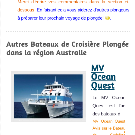
Merci d'écrire vos commentaires dans la section ci-
Port Douglas
dessous.
En faisant cela vous aiderez d'autres plongeurs
à préparer leur prochain voyage de plongée!
.
Accès parfait pour plonger sur la Grande Barrière de
Corail, possibilité d'excursions de plongée et de
snorkeling. Départ de nombreuses croisières à Port
Autres Bateaux de Croisière Plongée
Douglas.
dans la région Australie
Port Douglas Avis sur la plongée
MV
Ocean
Quest
Le MV Ocean
Quest est l’un
des bateaux d
Récif de Ningaloo
MV Ocean Quest
Avis sur le Bateau
Excellente plongée sous-marine et aperçu régulier de