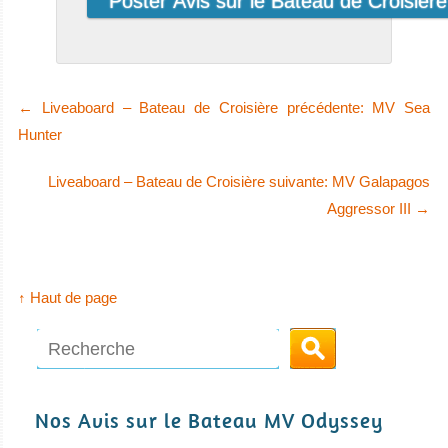
Australie
L'Australie est la destination de plongée sous-marine la
←
Liveaboard – Bateau de Croisière précédente: MV Sea
plus incroyable au monde ! C'est un endroit populaire pour
Hunter
la Grande Barrière de Corail, la plongée en cage avec les
grands requins blancs et le récif de Ningaloo, où vous
Liveaboard – Bateau de Croisière suivante: MV Galapagos
Scubapro I
pouvez nager avec des requins baleine.
Aggressor III
→
Australie Avis sur la plongée
Le Scubapro est un bateau de croisière-p
Scubapro I Avis sur le Bateau de Croisière Plongée
↑ Haut de page
Nos Avis sur le Bateau MV Odyssey