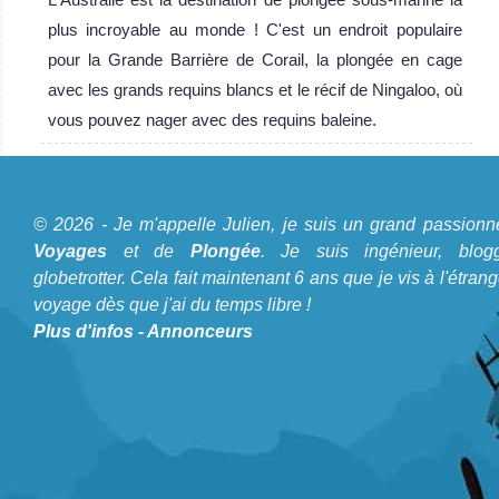
plus incroyable au monde ! C'est un endroit populaire
pour la Grande Barrière de Corail, la plongée en cage
avec les grands requins blancs et le récif de Ningaloo, où
vous pouvez nager avec des requins baleine.
A propos du Blog Plongée
© 2026 - Je m'appelle Julien, je suis un grand passionn
Je m'appelle Julien, je suis un grand passionné de
Voyages
et de
Plongée
. Je suis ingénieur, blogg
Voyages
et de
Plongée
. Je suis ingénieur, bloggeur,
globetrotter. Cela fait maintenant 6 ans que je vis à l'étrang
voyage dès que j'ai du temps libre !
globetrotter. Cela fait maintenant 6 ans que je vis à
Plus d'infos
-
Annonceurs
l'étranger et voyage dès que j'ai du temps libre !