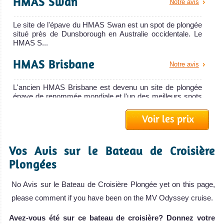
HMAS Swan
Barrière
Notre avis
de
Spirit of Freedom
Le site de l'épave du HMAS Swan est un spot de plongée
Corail
situé près de Dunsborough en Australie occidentale. Le
HMAS S...
Le Spirit of Freedom est un bateau de cr
Excellente
Spirit of Freedom Avis sur le Bateau de Croisière Plongée
HMAS Brisbane
Notre avis
destination de
plongée et de
L'ancien HMAS Brisbane est devenu un site de plongée
croisières.
épave de renommée mondiale et l'un des meilleurs spots
de plong�...
Incroyable spot
Voir les prix
pour des gros
North Horn
Notre avis
poissons, des
Vos Avis sur le Bateau de Croisière
requins, de
Le site de plongée sous-marine de North Horn est situé
dans la Mer de Corail, sur un atoll reculé de la Grande
Plongées
superbes
Ba...
Spoilsport
coraux et de la
No Avis sur le Bateau de Croisière Plongée yet on this page,
Cod Hole
photographie
Notre avis
Le Spoilsport est un bateau de croisière
please comment if you have been on the MV Odyssey cruise.
sous-marine.
Spoilsport Avis sur le Bateau de Croisière Plongée
Le spot sous-marin de Cod Hole est un site de plongée de
Endroit le plus
Avez-vous été sur ce bateau de croisière? Donnez votre
la Grande Barrière de Corail situé au nord de Queensland