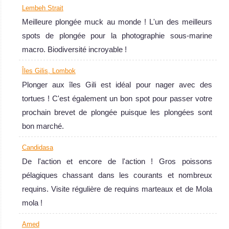
Lembeh Strait
Meilleure plongée muck au monde ! L'un des meilleurs
spots de plongée pour la photographie sous-marine
Tulamben
macro. Biodiversité incroyable !
L'une des plus belles plongée épave au monde !!! Et
Îles Gilis, Lombok
certainement la plus facile : située à 30 m du rivage et
Plonger aux îles Gili est idéal pour nager avec des
débutant à 4 m de profondeur ! Fantastique faune marine
tortues ! C'est également un bon spot pour passer votre
et magnifiques coraux !
prochain brevet de plongée puisque les plongées sont
Tulamben Avis sur la plongée
bon marché.
Bali
Candidasa
La plongée à
De l'action et encore de l'action ! Gros poissons
Bali est superbe
pélagiques chassant dans les courants et nombreux
si vous voulez
requins. Visite régulière de requins marteaux et de Mola
voir des GROS
mola !
poissons mais
Amed
aussi pour la