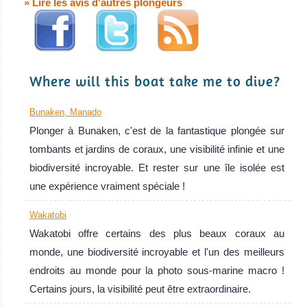
» Lire les avis d'autres plongeurs
de récif à
pointes
blanches
résidents,
Where will this boat take me to dive?
gigantesques
tortues vertes et
Bunaken, Manado
eaux cristallines
Plonger à Bunaken, c'est de la fantastique plongée sur
! Idéal aussi
tombants et jardins de coraux, une visibilité infinie et une
pour le
biodiversité incroyable. Et rester sur une île isolée est
snorkeling !
une expérience vraiment spéciale !
Padang Bai Avis
sur la plongée
Wakatobi
Wakatobi offre certains des plus beaux coraux au
monde, une biodiversité incroyable et l'un des meilleurs
endroits au monde pour la photo sous-marine macro !
Certains jours, la visibilité peut être extraordinaire.