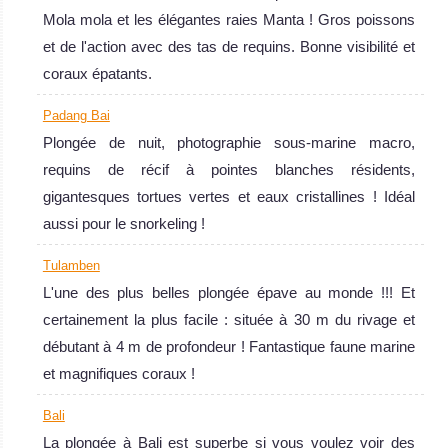
Mola mola et les élégantes raies Manta ! Gros poissons
et de l'action avec des tas de requins. Bonne visibilité et
coraux épatants.
Indonésie
Padang Bai
La plongée en Indonésie répond à tous les espoirs et
Plongée de nuit, photographie sous-marine macro,
désirs de plongeurs. Une terre d’opportunités, les sites de
requins de récif à pointes blanches résidents,
plongée incluent des spots pour débutants souhaitant
gigantesques tortues vertes et eaux cristallines ! Idéal
apprendre dans des conditions parfaites et faciles et des
aussi pour le snorkeling !
sites de plongée inexplorés aux courants féroces pour les
Tulamben
plongeurs expérimentés qui cherchent un défi.
L'une des plus belles plongée épave au monde !!! Et
Indonésie Avis sur la plongée
certainement la plus facile : située à 30 m du rivage et
débutant à 4 m de profondeur ! Fantastique faune marine
et magnifiques coraux !
Bali
La plongée à Bali est superbe si vous voulez voir des