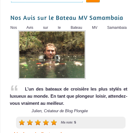
Ombak
Putih
Nos Avis sur le Bateau MV Samambaia
Nusa Penida / Nusa
Croisière de
Nos Avis sur le Bateau MV Samambaia
Lembongan
découvertes
culturelles – S
L'un des meilleurs sites au monde pour voir le rarissime
MS Ombak Putih
Mola mola et les élégantes raies Manta ! Gros poissons et
Avis sur le Bateau
de l'action avec des tas de requins. Bonne visibilité et
de Croisière
coraux épatants.
Plongée
Nusa Penida / Nusa Lembongan Avis sur la plongée
Padang
L’un des bateaux de croisière les plus stylés et
Bai
luxueux au monde. En tant que plongeur loisir, attendez-
vous vraiment au meilleur.
Plongée de nuit,
Julien, Créateur de Blog Plongée
photographie
sous-marine
Ma note:
5
macro, requins