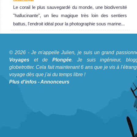
très loin des
Le corail le plus sauvegardé du monde, une biodiversité
sentiers battus,
"hallucinante", un lieu magique très loin des sentiers
l'endroit idéal
battus, l'endroit idéal pour la photographie sous marine...
pour la
photographie
sous marine...
A propos du Blog Plongée
© 2026 - Je m'appelle Julien, je suis un grand passionn
Raja Ampat Avis
Je m'appelle Julien, je suis un grand passionné de
Voyages
et de
Plongée
. Je suis ingénieur, blogg
sur la plongée
Voyages
et de
Plongée
. Je suis ingénieur, bloggeur,
globetrotter. Cela fait maintenant 6 ans que je vis à l'étrang
voyage dès que j'ai du temps libre !
globetrotter. Cela fait maintenant 6 ans que je vis à
Plus d'infos
-
Annonceurs
l'étranger et voyage dès que j'ai du temps libre !