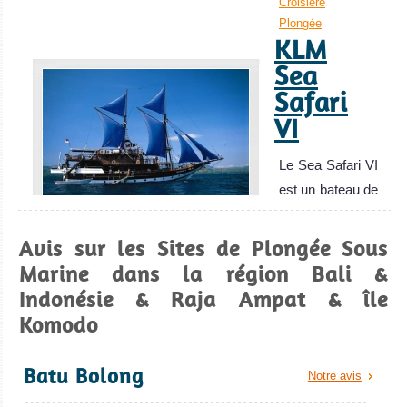
Croisière
photographie
Plongée
sous-marine
KLM
macro.
Sea
Biodiversité
Safari
incroyable !
VI
Lembeh Strait
Avis sur la
Le Sea Safari VI
plongée
est un bateau de
croisi
KLM Sea Safari VI
Avis sur les Sites de Plongée Sous
Avis sur le Bateau
Marine dans la région Bali &
de Croisière
Indonésie & Raja Ampat & île
Plongée
Komodo
Batu Bolong
Notre avis
Îles Gilis, Lombok