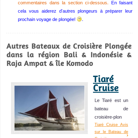
commentaires dans la section ci-dessous.
En faisant
cela vous aiderez d'autres plongeurs à préparer leur
Wakatobi
prochain voyage de plongée!
.
Wakatobi offre certains des plus beaux coraux au monde,
une biodiversité incroyable et l'un des meilleurs endroits
Autres Bateaux de Croisière Plongée
au monde pour la photo sous-marine macro ! Certains
dans la région Bali & Indonésie &
jours, la visibilité peut être extraordinaire.
Raja Ampat & île Komodo
Wakatobi Avis sur la plongée
Lembeh
Tiaré
Strait
Cruise
Meilleure
Le Tiaré est un
plongée muck
bateau de
au monde ! L'un
croisière-plon
des meilleurs
Tiaré Cruise Avis
spots de
sur le Bateau de
plongée pour la