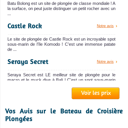
Batu Bolong est un site de plongée de classe mondiale ! A
Plonger aux îles Gili est idéal pour nager avec des tortues
la surface, on peut juste distinguer un petit rocher avec un
! C'est également un bon spot pour passer votre prochain
...
brevet de plongée puisque les plongées sont bon marché.
Castle Rock
Notre avis
Îles Gilis, Lombok Avis sur la plongée
MV Pelagian
Le site de plongée de Castle Rock est un incroyable spot
Le MV Pelagian propose un croisière-plon
sous-marin de l’île Komodo ! C’est une immense patate
de ...
MV Pelagian Avis sur le Bateau de Croisière Plongée
MV
Seraya Secret
Notre avis
Black
Manta
Seraya Secret est LE meilleur site de plongée pour le
macro et le muck dive à Bali ! C'est un spot sous-marin
parfait ...
. Attention… Le
Candidasa
Voir les prix
Black Manta est
GPS Point
Notre avis
vendu
De l'action et encore de l'action ! Gros poissons
Vos Avis sur le Bateau de Croisière
MV Black Manta
Ce site est l’un des meilleurs spots de plongée du parc
pélagiques chassant dans les courants et nombreux
national de Komodo ! A ne pas manquer ! Les Le banc de
Avis sur le Bateau
Plongées
sable...
requins. Visite régulière de requins marteaux et de Mola
de Croisière