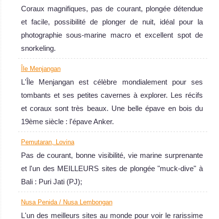
Coraux magnifiques, pas de courant, plongée détendue
plongée Macro.
et facile, possibilité de plonger de nuit, idéal pour la
Quelques
photographie sous-marine macro et excellent spot de
plongées sur
snorkeling.
épave
intéressantes
Île Menjangan
ainsi que des
L'Île Menjangan est célèbre mondialement pour ses
dérivantes, le
tombants et ses petites cavernes à explorer. Les récifs
tout avec une
et coraux sont très beaux. Une belle épave en bois du
superbe
19ème siècle : l'épave Anker.
visibilité.
Bali Avis sur la
Pemutaran, Lovina
plongée
Pas de courant, bonne visibilité, vie marine surprenante
et l'un des MEILLEURS sites de plongée "muck-dive" à
Bali : Puri Jati (PJ);
Nusa Penida / Nusa Lembongan
L'un des meilleurs sites au monde pour voir le rarissime