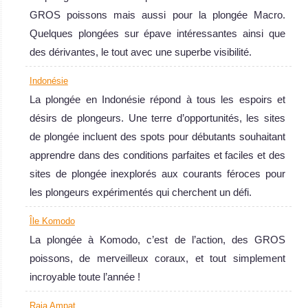
GROS poissons mais aussi pour la plongée Macro.
Quelques plongées sur épave intéressantes ainsi que
Île Komodo
des dérivantes, le tout avec une superbe visibilité.
Indonésie
La plongée à Komodo, c’est de l’action, des GROS
La plongée en Indonésie répond à tous les espoirs et
poissons, de merveilleux coraux, et tout simplement
désirs de plongeurs. Une terre d’opportunités, les sites
incroyable toute l’année !
de plongée incluent des spots pour débutants souhaitant
Île Komodo Avis sur la plongée
Raja
apprendre dans des conditions parfaites et faciles et des
Ampat
sites de plongée inexplorés aux courants féroces pour
les plongeurs expérimentés qui cherchent un défi.
Le corail le plus
Île Komodo
sauvegardé du
La plongée à Komodo, c’est de l’action, des GROS
monde, une
poissons, de merveilleux coraux, et tout simplement
biodiversité
incroyable toute l’année !
"hallucinante",
un lieu magique
Raja Ampat