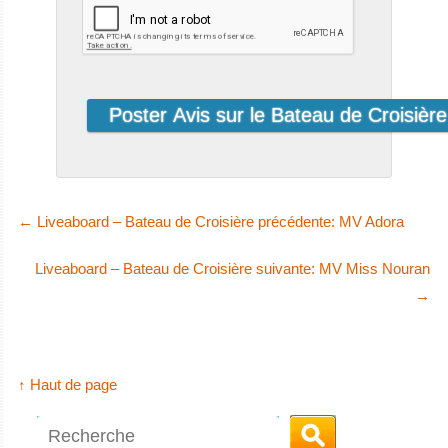
bateau de
croisière-plo
Arenui Avis sur le
Bateau de
Croisière
Plongée
SY
Pemutaran, Lovina
Mutiara
Laut
←
Liveaboard – Bateau de Croisière précédente: MV Adora
Pas de courant, bonne visibilité, vie marine surprenante et
l'un des MEILLEURS sites de plongée "muck-dive" à Bali :
Le Mutiara Laut
Liveaboard – Bateau de Croisière suivante: MV Miss Nouran
Puri Jati (PJ);
est un luxueux
→
Pemutaran, Lovina Avis sur la plongée
bateau In
SY Mutiara Laut
Avis sur le Bateau
↑ Haut de page
de Croisière
Plongée
MS