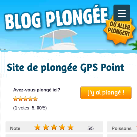
Site de plongée GPS Point
Avez-vous plongé ici?
J'y ai plongé !
(
1
votes,
5, 00
/5)
Note
5/5
Poissons