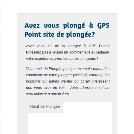
Batu Bolong
Notre avis
bateau de
croisière-plon
Batu Bolong est un site de plongée de classe mondiale ! A
Tiaré Cruise Avis
Avez vous plongé à GPS
la surface, on peut juste distinguer un petit rocher avec un
...
sur le Bateau de
Point site de plongée?
Croisière
Castle Rock
Notre avis
Plongée
Avez vous fait de la plongée à GPS Point?
SY
N'hésitez pas à laisser un commentaire et partager
Le site de plongée de Castle Rock est un incroyable spot
Mutiara
votre expérience avec les autres plongeurs !
sous-marin de l’île Komodo ! C’est une immense patate
Laut
de ...
Votre récit de Plongée peut par exemple parler des
conditions de votre plongée (visibilité, courant), les
Manta Alley
Notre avis
Le Mutiara Laut
poissons ou autres plantes ou corail intéressant
que vous ayez pu voir... Votre adresse email ne
est un luxueux
Manta Alley est l’un des meilleurs sites de plongée du
sera diffusée à aucun tiers.
bateau In
parc national de Komodo. C’est le meilleur spot sous-
marin p...
SY Mutiara Laut
Récit de Plongée
Avis sur le Bateau
Pillaarsteen
Notre avis
de Croisière
Plongée
Le site de plongée Pillaarsteen est vraiment intéressant