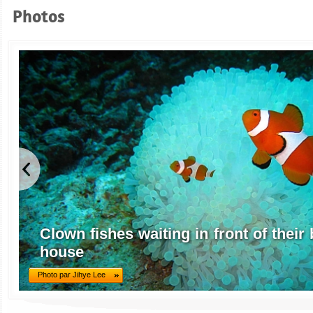
Photos
Clown fishes waiting in front of thei
house
Photo par Jihye Lee