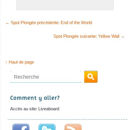
Plongée
KLM
Sea
←
Spot Plongée précédente: End of the World
Safari
VI
Spot Plongée suivante: Yellow Wall
→
Le Sea Safari VI
est un bateau de
↑ Haut de page
croisi
KLM Sea Safari VI
Avis sur le Bateau
de Croisière
Plongée
Comment y aller?
Accès au site: Liveaboard