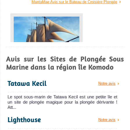
MantaMae Avis sur le Bateau de Croisière Plongée
Avis sur les Sites de Plongée Sous
Marine dans la région île Komodo
MSY Waow Indonesia
Février 2018 // Malheureusement, le MSY
Tatawa Kecil
Notre avis
MSY Waow Indonesia Avis sur le Bateau de Croisière Plongée
MV
Le spot sous-marin de Tatawa Kecil est une petite île et
Black
un site de plongée magique pour la plongée dérivante !
Att...
Manta
Lighthouse
Notre avis
. Attention… Le