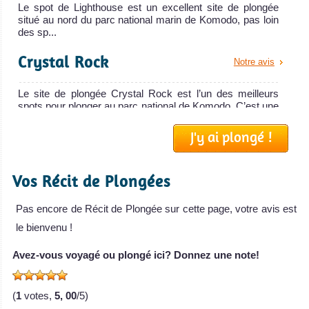
Black Manta est
Le spot de Lighthouse est un excellent site de plongée
situé au nord du parc national marin de Komodo, pas loin
vendu
des sp...
MV Black Manta
Crystal Rock
Avis sur le Bateau
Notre avis
de Croisière
Plongée
Le site de plongée Crystal Rock est l’un des meilleurs
Mantra
spots pour plonger au parc national de Komodo. C’est une
pat...
J'y ai plongé !
Le Mantra est
Cannibal Rock
Notre avis
un Phinisi
traditionnel d’
Vos Récit de Plongées
Cannibal Rock est LE site de plongée pour le macro et les
photographes amateurs de macro et de petites créatures.
Mantra Avis sur le
La p...
Pas encore de Récit de Plongée sur cette page, votre avis est
Bateau de
Croisière
le bienvenu !
Langkoi Rock
Notre avis
Plongée
Tiaré
Avez-vous voyagé ou plongé ici? Donnez une note!
Ce site de plongée est sans doute le spot le plus extrême
Cruise
de tout le parc national de Komodo ! C’est une patate de
c...
(
1
votes,
5, 00
/5)
Le Tiaré est un