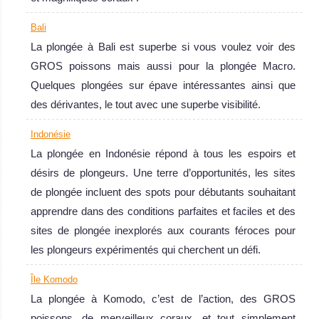
Bali
La plongée à Bali est superbe si vous voulez voir des
GROS poissons mais aussi pour la plongée Macro.
Quelques plongées sur épave intéressantes ainsi que
des dérivantes, le tout avec une superbe visibilité.
Indonésie
Île Komodo
La plongée en Indonésie répond à tous les espoirs et
désirs de plongeurs. Une terre d’opportunités, les sites
La plongée à Komodo, c’est de l’action, des GROS
de plongée incluent des spots pour débutants souhaitant
poissons, de merveilleux coraux, et tout simplement
apprendre dans des conditions parfaites et faciles et des
incroyable toute l’année !
sites de plongée inexplorés aux courants féroces pour
Île Komodo Avis sur la plongée
Raja
les plongeurs expérimentés qui cherchent un défi.
Ampat
Île Komodo
La plongée à Komodo, c’est de l’action, des GROS
Le corail le plus
poissons, de merveilleux coraux, et tout simplement