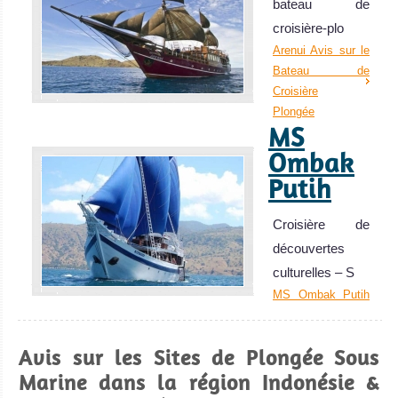
bateau de
plongée muck
croisière-plo
au monde ! L'un
Arenui Avis sur le
des meilleurs
Bateau de
spots de
Croisière
plongée pour la
Plongée
MS
photographie
sous-marine
Ombak
macro.
Putih
Biodiversité
Croisière de
incroyable !
Lembeh Strait
découvertes
Avis sur la
culturelles – S
plongée
MS Ombak Putih
Avis sur le Bateau
de Croisière
Avis sur les Sites de Plongée Sous
Plongée
Marine dans la région Indonésie &