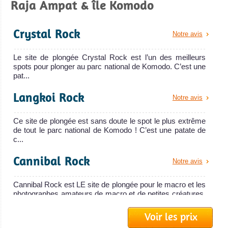
Raja Ampat & île Komodo
Crystal Rock
Notre avis
Îles Gilis, Lombok
Le site de plongée Crystal Rock est l’un des meilleurs
spots pour plonger au parc national de Komodo. C’est une
Plonger aux îles Gili est idéal pour nager avec des tortues
pat...
MV Samambaia
! C'est également un bon spot pour passer votre prochain
Langkoi Rock
Notre avis
brevet de plongée puisque les plongées sont bon marché.
Le MV Samambaia est un bateau de croisiè
Îles Gilis, Lombok Avis sur la plongée
Ce site de plongée est sans doute le spot le plus extrême
MV Samambaia Avis sur le Bateau de Croisière Plongée
de tout le parc national de Komodo ! C’est une patate de
c...
Cannibal Rock
Notre avis
Cannibal Rock est LE site de plongée pour le macro et les
photographes amateurs de macro et de petites créatures.
La p...
Voir les prix
Batu Bolong
Notre avis