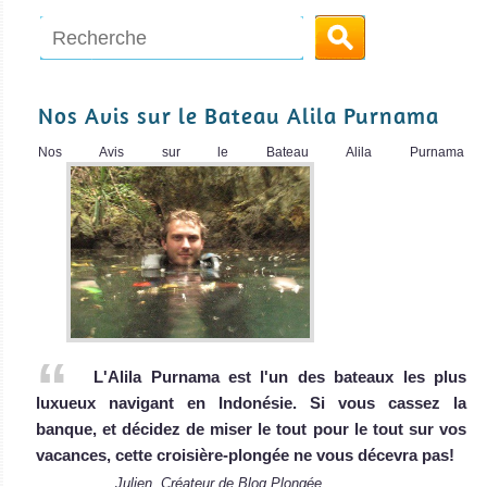
MantaMae
Nos Avis sur le Bateau Alila Purnama
Nos Avis sur le Bateau Alila Purnama
Long de 30 mètres, le MantaMae est un ba
MantaMae Avis sur le Bateau de Croisière Plongée
Nusa Penida / Nusa
Lembongan
L'un des meilleurs sites au monde pour voir le rarissime
Mola mola et les élégantes raies Manta ! Gros poissons et
de l'action avec des tas de requins. Bonne visibilité et
L'Alila Purnama est l'un des bateaux les plus
coraux épatants.
luxueux navigant en Indonésie. Si vous cassez la
Nusa Penida / Nusa Lembongan Avis sur la plongée
MSY Waow Indonesia
banque, et décidez de miser le tout pour le tout sur vos
Padang
vacances, cette croisière-plongée ne vous décevra pas!
Bai
Février 2018 // Malheureusement, le MSY
Julien, Créateur de Blog Plongée