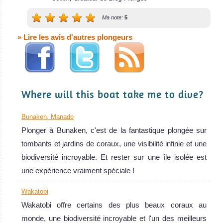
MSY Waow Indonesia Avis sur le Bateau de Croisière Plongée
Ma note:
5
Plongée de nuit,
photographie
» Lire les avis d'autres plongeurs
sous-marine
macro, requins
de récif à
pointes
Where will this boat take me to dive?
blanches
résidents,
Bunaken, Manado
gigantesques
Plonger à Bunaken, c'est de la fantastique plongée sur
tortues vertes et
tombants et jardins de coraux, une visibilité infinie et une
eaux cristallines
biodiversité incroyable. Et rester sur une île isolée est
! Idéal aussi
une expérience vraiment spéciale !
pour le
Wakatobi
snorkeling !
Wakatobi offre certains des plus beaux coraux au
Padang Bai Avis
monde, une biodiversité incroyable et l'un des meilleurs
sur la plongée