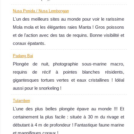
Nusa Penida / Nusa Lembongan
L'un des meilleurs sites au monde pour voir le rarissime
Mola mola et les élégantes raies Manta ! Gros poissons
et de l'action avec des tas de requins. Bonne visibilité et
coraux épatants.
Padang Bai
Plongée de nuit, photographie sous-marine macro,
Indonésie
requins de récif à pointes blanches résidents,
La plongée en Indonésie répond à tous les espoirs et
gigantesques tortues vertes et eaux cristallines ! Idéal
désirs de plongeurs. Une terre d’opportunités, les sites de
aussi pour le snorkeling !
plongée incluent des spots pour débutants souhaitant
Tulamben
apprendre dans des conditions parfaites et faciles et des
L'une des plus belles plongée épave au monde !!! Et
sites de plongée inexplorés aux courants féroces pour les
certainement la plus facile : située à 30 m du rivage et
plongeurs expérimentés qui cherchent un défi.
débutant à 4 m de profondeur ! Fantastique faune marine
Indonésie Avis sur la plongée
et magnifiques coraux !