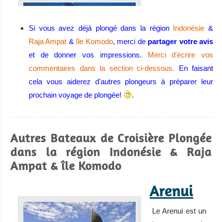
Si vous avez déjà plongé dans la région
Indonésie
&
Raja Ampat
&
île Komodo
, merci de
partager votre avis
et de donner vos impressions.
Merci d'écrire vos
commentaires dans la section ci-dessous.
En faisant
cela vous aiderez d'autres plongeurs à préparer leur
Wakatobi
prochain voyage de plongée!
.
Wakatobi offre certains des plus beaux coraux au monde,
une biodiversité incroyable et l'un des meilleurs endroits
Autres Bateaux de Croisière Plongée
au monde pour la photo sous-marine macro ! Certains
dans la région Indonésie & Raja
jours, la visibilité peut être extraordinaire.
Ampat & île Komodo
Wakatobi Avis sur la plongée
Lembeh
Arenui
Strait
Le Arenui est un
Meilleure