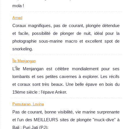
Bali est superbe
mola !
si vous voulez
Amed
voir des GROS
Coraux magnifiques, pas de courant, plongée détendue
poissons mais
et facile, possibilité de plonger de nuit, idéal pour la
aussi pour la
photographie sous-marine macro et excellent spot de
plongée Macro.
snorkeling.
Quelques
plongées sur
Île Menjangan
épave
L'Île Menjangan est célèbre mondialement pour ses
intéressantes
tombants et ses petites cavernes à explorer. Les récifs
ainsi que des
et coraux sont très beaux. Une belle épave en bois du
dérivantes, le
19ème siècle : l'épave Anker.
tout avec une
Pemutaran, Lovina
superbe
Pas de courant, bonne visibilité, vie marine surprenante
visibilité.
et l'un des MEILLEURS sites de plongée "muck-dive" à
Bali Avis sur la
Bali : Puri Jati (PJ);
plongée