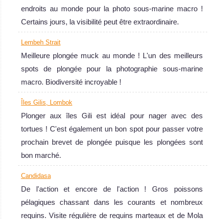
endroits au monde pour la photo sous-marine macro !
Certains jours, la visibilité peut être extraordinaire.
Lembeh Strait
Meilleure plongée muck au monde ! L'un des meilleurs
spots de plongée pour la photographie sous-marine
macro. Biodiversité incroyable !
Îles Gilis, Lombok
Tulamben
Plonger aux îles Gili est idéal pour nager avec des
L'une des plus belles plongée épave au monde !!! Et
tortues ! C'est également un bon spot pour passer votre
certainement la plus facile : située à 30 m du rivage et
prochain brevet de plongée puisque les plongées sont
débutant à 4 m de profondeur ! Fantastique faune marine
bon marché.
et magnifiques coraux !
Candidasa
Tulamben Avis sur la plongée
Bali
De l'action et encore de l'action ! Gros poissons
pélagiques chassant dans les courants et nombreux
La plongée à
requins. Visite régulière de requins marteaux et de Mola