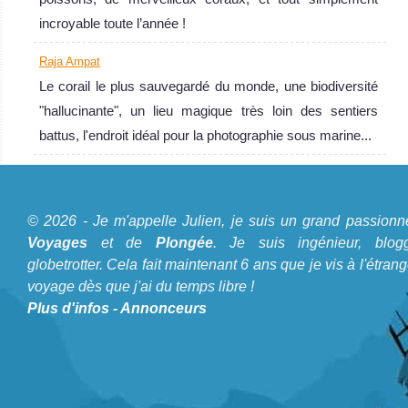
sauvegardé du
incroyable toute l’année !
monde, une
biodiversité
Raja Ampat
"hallucinante",
Le corail le plus sauvegardé du monde, une biodiversité
un lieu magique
"hallucinante", un lieu magique très loin des sentiers
très loin des
battus, l'endroit idéal pour la photographie sous marine...
sentiers battus,
l'endroit idéal
A propos du Blog Plongée
pour la
© 2026 - Je m'appelle Julien, je suis un grand passionn
photographie
Je m'appelle Julien, je suis un grand passionné de
Voyages
et de
Plongée
. Je suis ingénieur, blogg
sous marine...
Voyages
et de
Plongée
. Je suis ingénieur, bloggeur,
globetrotter. Cela fait maintenant 6 ans que je vis à l'étrang
Raja Ampat Avis
voyage dès que j'ai du temps libre !
globetrotter. Cela fait maintenant 6 ans que je vis à
sur la plongée
Plus d'infos
-
Annonceurs
l'étranger et voyage dès que j'ai du temps libre !