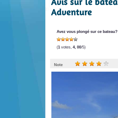
Avis sur le batea
Adventure
Avez vous plongé sur ce bateau?
(
1
votes,
4, 00
/5)
Note