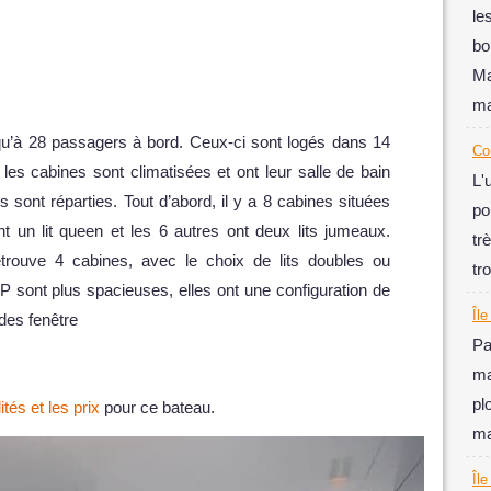
le
bo
Ma
ma
qu’à 28 passagers à bord. Ceux-ci sont logés dans 14
Co
les cabines sont climatisées et ont leur salle de bain
L'
ont réparties. Tout d’abord, il y a 8 cabines situées
po
ont un lit queen et les 6 autres ont deux lits jumeaux.
tr
etrouve 4 cabines, avec le choix de lits doubles ou
tr
P sont plus spacieuses, elles ont une configuration de
Île
des fenêtre
Pa
ma
pl
lités et les prix
pour ce bateau.
ma
Îl