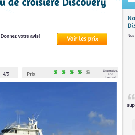
u de croisière Discovery
No
Di
 Donnez votre avis!
Nos 
Voir les prix
Expensive,
4/5
Prix
and
Luxury!
sup