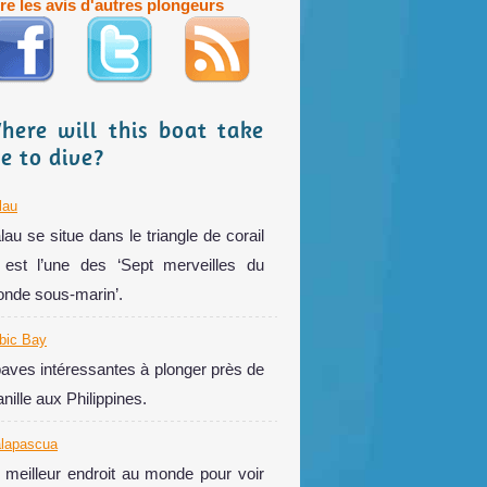
ire les avis d'autres plongeurs
here will this boat take
e to dive?
lau
lau se situe dans le triangle de corail
 est l’une des ‘Sept merveilles du
nde sous-marin’.
bic Bay
aves intéressantes à plonger près de
nille aux Philippines.
lapascua
 meilleur endroit au monde pour voir