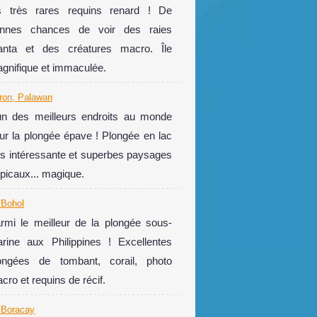
s très rares requins renard ! De
nnes chances de voir des raies
nta et des créatures macro. Île
gnifique et immaculée.
ron, Palawan
un des meilleurs endroits au monde
ur la plongée épave ! Plongée en lac
ès intéressante et superbes paysages
opicaux... magique.
 Bohol
rmi le meilleur de la plongée sous-
rine aux Philippines ! Excellentes
ongées de tombant, corail, photo
cro et requins de récif.
e Boracay