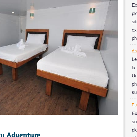
Ex
pl
si
ex
ph
An
Le
la
Un
ph
su
Pu
Ex
so
pl
ry Adventure