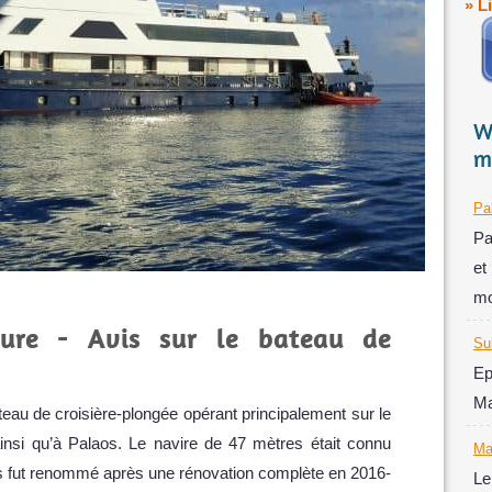
» L
W
m
Pa
Pa
et
mo
ure - Avis sur le bateau de
Su
Ep
Ma
au de croisière-plongée opérant principalement sur le
ainsi qu’à Palaos. Le navire de 47 mètres était connu
Ma
is fut renommé après une rénovation complète en 2016-
Le