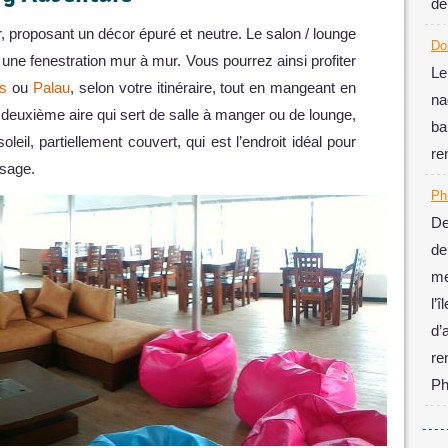
dé
, proposant un décor épuré et neutre. Le salon / lounge
Do
ne fenestration mur à mur. Vous pourrez ainsi profiter
Le
es
ou
Palau
, selon votre itinéraire, tout en mangeant en
na
e deuxième aire qui sert de salle à manger ou de lounge,
ba
soleil, partiellement couvert, qui est l’endroit idéal pour
re
ysage.
Ph
De
de
me
l’
d’
r
Ph