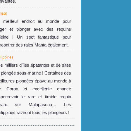
rivantes.
nsol
 meilleur endroit au monde pour
ger et plonger avec des requins
leine ! Un spot fantastique pour
ncontrer des raies Manta également.
ilippines
s milliers d’îles épatantes et de sites
 plongée sous-marine ! Certaines des
illeures plongées épave au monde à
île Coron et excellente chance
apercevoir le rare et timide requin
enard sur Malapascua… Les
ilippines raviront tous les plongeurs !