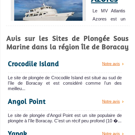
Le MV Atlantis
Azores est un
bateau de c
MV Atlantis
Avis sur les Sites de Plongée Sous
Azores Avis sur le
Marine dans la région île de Boracay
Bateau de
Croisière
Crocodile Island
Plongée
Notre avis
Le site de plongée de Crocodile Island est situé au sud de
l'île de Boracay et est considéré comme l'un des
meilleu...
Angol Point
Notre avis
Le site de plongée d'Angol Point est un site populaire de
plongée à l'île Boracay. C'est un récif peu profond (10 �...
Yapak
Notre avis