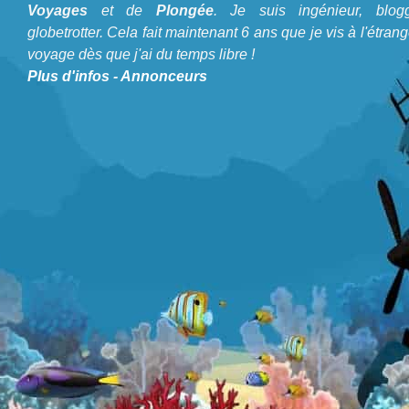
Je m'appelle Julien, je suis un grand passionné de
Voyages
et de
Plongée
. Je suis ingénieur, blogg
Voyages
et de
Plongée
. Je suis ingénieur, bloggeur,
globetrotter. Cela fait maintenant 6 ans que je vis à l'étrang
voyage dès que j'ai du temps libre !
globetrotter. Cela fait maintenant 6 ans que je vis à
Plus d'infos
-
Annonceurs
l'étranger et voyage dès que j'ai du temps libre !
A propos de Blog Plongée