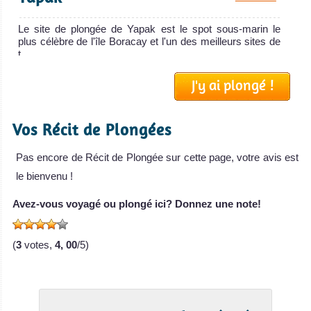
Le site de plongée de Yapak est le spot sous-marin le
plus célèbre de l'île Boracay et l'un des meilleurs sites de
t...
Angol Point
J'y ai plongé !
Notre avis
Angol Point est une destination populaire de l'île de
Vos Récit de Plongées
Boracay. C'est un banc de corail peu profond beaucoup
utilisé po...
Pas encore de Récit de Plongée sur cette page, votre avis est
Friday’s Rock
Notre avis
le bienvenu !
Le spot de plongée de Friday's Rock est un site sous-
Avez-vous voyagé ou plongé ici? Donnez une note!
marin relativement facile de l'Île de Boracay. Il est
habituellem...
(
3
votes,
4, 00
/5)
Laurel Island
Notre avis
Le site de plongée de Laurel Island est en réalité constitué
de 2 petites îles (Grande et Petite Laurel) situées �...