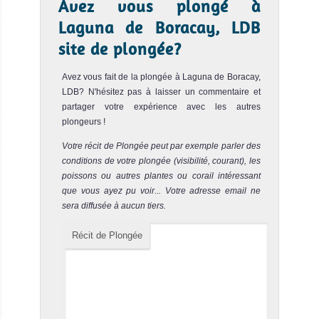
Avez vous plongé à
Bat Cave
Notre avis
Laguna de Boracay, LDB
site de plongée?
Le spot sous-marin de Bat Cave est un site de plongée de
Boracay assez difficile. C'est un système de grottes
Avez vous fait de la plongée à Laguna de Boracay,
reliées...
LDB? N'hésitez pas à laisser un commentaire et
partager votre expérience avec les autres
plongeurs !
Votre récit de Plongée peut par exemple parler des
conditions de votre plongée (visibilité, courant), les
poissons ou autres plantes ou corail intéressant
que vous ayez pu voir... Votre adresse email ne
sera diffusée à aucun tiers.
Récit de Plongée