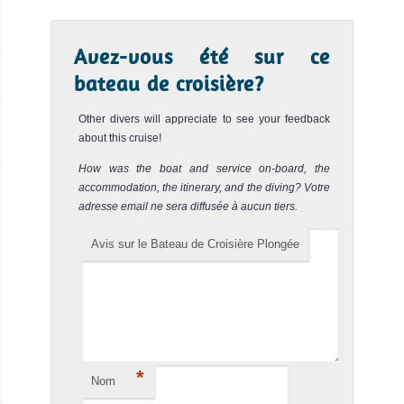
Islands)
Aqua Cat Avis sur
le Bateau de
Avez-vous été sur ce
Avec le projet Caïmans 365, vous pouvez plonger un site
Croisière
Plongée
différent chaque jour pendant 1 année complète!
bateau de croisière?
MV
Îles Caïmans (Cayman Islands) Avis sur la plongée
Avalon
Other divers will appreciate to see your feedback
about this cruise!
II
How was the boat and service on-board, the
accommodation, the itinerary, and the diving? Votre
Le MV Avalon II
adresse email ne sera diffusée à aucun tiers.
est un bateau de
croisiè
Avis sur le Bateau de Croisière Plongée
MV Avalon II Avis
sur le Bateau de
Bonaire
Croisière
Plongée
Bonaire à été votée, 22 fois consécutives, comme étant la
meilleure destination pour plonger à partir de la rive par les
*
Nom
lecteurs du Scuba Diving Magazine.