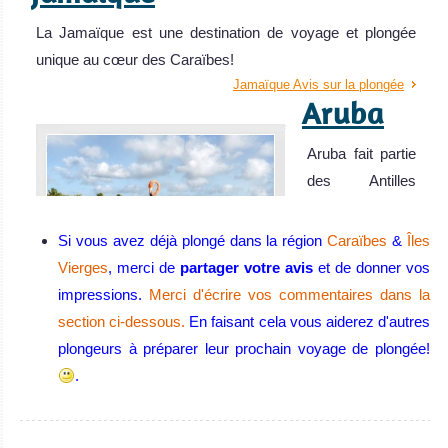
La Jamaïque est une destination de voyage et plongée
unique au cœur des Caraïbes!
Jamaïque Avis sur la plongée
Aruba
Aruba fait partie
des Antilles
Néerlandaises,
ces îles au
Si vous avez déjà plongé dans la région
Caraïbes
&
Îles
climat de rêve
Vierges
, merci de
partager votre avis
et de donner vos
situées dans la
impressions.
Merci d'écrire vos commentaires dans la
Mer des
section ci-dessous.
En faisant cela vous aiderez d'autres
Caraïbes.
plongeurs à préparer leur prochain voyage de plongée!
Aruba Avis sur la
.
plongée
Cuba