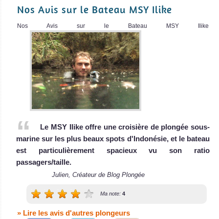
Plongée
Nos Avis sur le Bateau MSY Ilike
SY
Mutiara
Nos Avis sur le Bateau MSY Ilike
Laut
Nusa Penida / Nusa
Lembongan
Le Mutiara Laut
est un luxueux
L'un des meilleurs sites au monde pour voir le rarissime
bateau In
Mola mola et les élégantes raies Manta ! Gros poissons et
SY Mutiara Laut
de l'action avec des tas de requins. Bonne visibilité et
Avis sur le Bateau
coraux épatants.
de Croisière
Le MSY Ilike offre une croisière de plongée sous-
Nusa Penida / Nusa Lembongan Avis sur la plongée
Plongée
marine sur les plus beaux spots d'Indonésie, et le bateau
Padang
est particulièrement spacieux vu son ratio
Bai
passagers/taille.
Julien, Créateur de Blog Plongée
Plongée de nuit,
Ma note:
4
photographie
sous-marine
» Lire les avis d'autres plongeurs