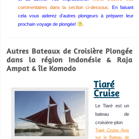
commentaires dans la section ci-dessous.
En faisant
cela vous aiderez d'autres plongeurs à préparer leur
Wakatobi
prochain voyage de plongée!
.
Wakatobi offre certains des plus beaux coraux au monde,
une biodiversité incroyable et l'un des meilleurs endroits
Autres Bateaux de Croisière Plongée
au monde pour la photo sous-marine macro ! Certains
dans la région Indonésie & Raja
jours, la visibilité peut être extraordinaire.
Ampat & île Komodo
Wakatobi Avis sur la plongée
Lembeh
Tiaré
Strait
Cruise
Meilleure
Le Tiaré est un
plongée muck
bateau de
au monde ! L'un
croisière-plon
des meilleurs
Tiaré Cruise Avis
spots de
sur le Bateau de