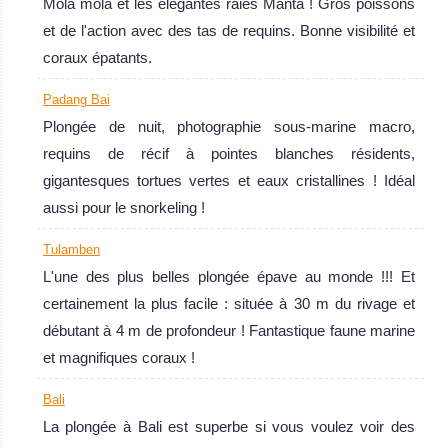
Mola mola et les élégantes raies Manta ! Gros poissons
et de l'action avec des tas de requins. Bonne visibilité et
coraux épatants.
Padang Bai
Indonésie
Plongée de nuit, photographie sous-marine macro,
La plongée en Indonésie répond à tous les espoirs et
requins de récif à pointes blanches résidents,
désirs de plongeurs. Une terre d’opportunités, les sites de
gigantesques tortues vertes et eaux cristallines ! Idéal
plongée incluent des spots pour débutants souhaitant
aussi pour le snorkeling !
apprendre dans des conditions parfaites et faciles et des
Tulamben
sites de plongée inexplorés aux courants féroces pour les
L'une des plus belles plongée épave au monde !!! Et
plongeurs expérimentés qui cherchent un défi.
certainement la plus facile : située à 30 m du rivage et
Indonésie Avis sur la plongée
débutant à 4 m de profondeur ! Fantastique faune marine
et magnifiques coraux !
Bali
La plongée à Bali est superbe si vous voulez voir des