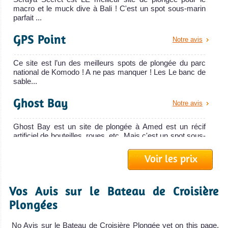
VI
macro et le muck dive à Bali ! C'est un spot sous-marin
Plonger aux îles Gili est idéal pour nager avec des tortues
parfait ...
Le Sea Safari VI
! C'est également un bon spot pour passer votre prochain
GPS Point
est un bateau de
Notre avis
brevet de plongée puisque les plongées sont bon marché.
croisi
Îles Gilis, Lombok Avis sur la plongée
Ce site est l’un des meilleurs spots de plongée du parc
KLM Sea Safari VI
national de Komodo ! A ne pas manquer ! Les Le banc de
Avis sur le Bateau
sable...
de Croisière
Plongée
Ghost Bay
Notre avis
Ghost Bay est un site de plongée à Amed est un récif
artificiel de bouteilles, roues, etc. Mais c'est un spot sous-
ma...
Voir les prix
Crystal Bay
Notre avis
Candidasa
Vos Avis sur le Bateau de Croisière
Crystal Bay est un très bon site de plongée à Bali, mais
De l'action et encore de l'action ! Gros poissons
réservé aux plongeurs expérimentés puisque le courant
Plongées
pe...
pélagiques chassant dans les courants et nombreux
MV Pelagian
requins. Visite régulière de requins marteaux et de Mola
No Avis sur le Bateau de Croisière Plongée yet on this page,