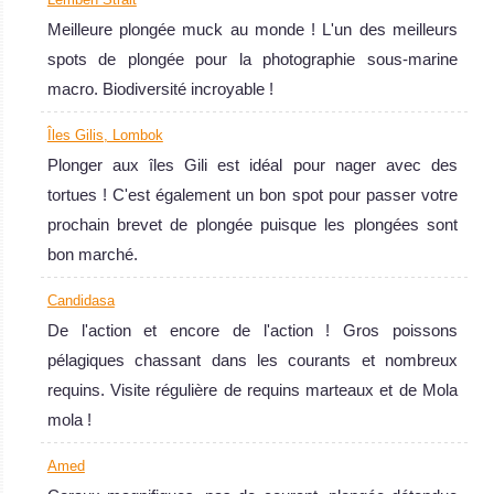
Meilleure plongée muck au monde ! L'un des meilleurs
spots de plongée pour la photographie sous-marine
macro. Biodiversité incroyable !
Tulamben
Îles Gilis, Lombok
L'une des plus belles plongée épave au monde !!! Et
Plonger aux îles Gili est idéal pour nager avec des
certainement la plus facile : située à 30 m du rivage et
tortues ! C'est également un bon spot pour passer votre
débutant à 4 m de profondeur ! Fantastique faune marine
prochain brevet de plongée puisque les plongées sont
et magnifiques coraux !
bon marché.
Tulamben Avis sur la plongée
Bali
Candidasa
De l'action et encore de l'action ! Gros poissons
La plongée à
pélagiques chassant dans les courants et nombreux
Bali est superbe
requins. Visite régulière de requins marteaux et de Mola
si vous voulez
mola !
voir des GROS
Amed
poissons mais