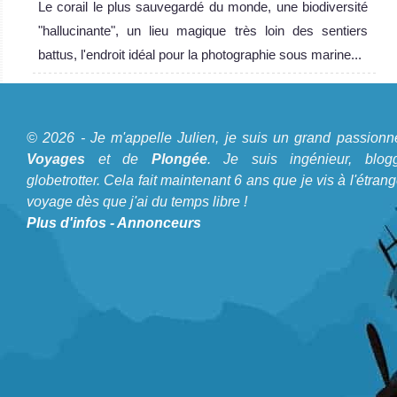
un lieu magique
Le corail le plus sauvegardé du monde, une biodiversité
très loin des
"hallucinante", un lieu magique très loin des sentiers
sentiers battus,
battus, l'endroit idéal pour la photographie sous marine...
l'endroit idéal
pour la
A propos du Blog Plongée
photographie
© 2026 - Je m'appelle Julien, je suis un grand passionn
sous marine...
Je m'appelle Julien, je suis un grand passionné de
Voyages
et de
Plongée
. Je suis ingénieur, blogg
Raja Ampat Avis
Voyages
et de
Plongée
. Je suis ingénieur, bloggeur,
globetrotter. Cela fait maintenant 6 ans que je vis à l'étrang
sur la plongée
voyage dès que j'ai du temps libre !
globetrotter. Cela fait maintenant 6 ans que je vis à
Plus d'infos
-
Annonceurs
l'étranger et voyage dès que j'ai du temps libre !