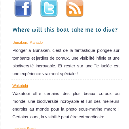
macro, requins
de récif à
pointes
blanches
Where will this boat take me to dive?
résidents,
gigantesques
Bunaken, Manado
tortues vertes et
Plonger à Bunaken, c'est de la fantastique plongée sur
eaux cristallines
tombants et jardins de coraux, une visibilité infinie et une
! Idéal aussi
biodiversité incroyable. Et rester sur une île isolée est
pour le
une expérience vraiment spéciale !
snorkeling !
Wakatobi
Padang Bai Avis
Wakatobi offre certains des plus beaux coraux au
sur la plongée
monde, une biodiversité incroyable et l'un des meilleurs
endroits au monde pour la photo sous-marine macro !
Certains jours, la visibilité peut être extraordinaire.
Lembeh Strait