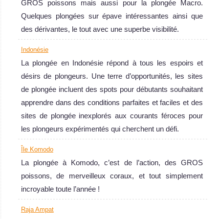
GROS poissons mais aussi pour la plongée Macro.
Quelques plongées sur épave intéressantes ainsi que
des dérivantes, le tout avec une superbe visibilité.
Île Komodo
Indonésie
La plongée en Indonésie répond à tous les espoirs et
La plongée à Komodo, c’est de l’action, des GROS
désirs de plongeurs. Une terre d’opportunités, les sites
poissons, de merveilleux coraux, et tout simplement
de plongée incluent des spots pour débutants souhaitant
incroyable toute l’année !
apprendre dans des conditions parfaites et faciles et des
Île Komodo Avis sur la plongée
Raja
sites de plongée inexplorés aux courants féroces pour
Ampat
les plongeurs expérimentés qui cherchent un défi.
Île Komodo
Le corail le plus
La plongée à Komodo, c’est de l’action, des GROS
sauvegardé du
poissons, de merveilleux coraux, et tout simplement
monde, une
incroyable toute l’année !
biodiversité
"hallucinante",
Raja Ampat