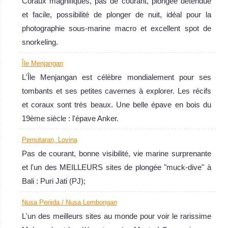
Coraux magnifiques, pas de courant, plongée détendue
aussi pour la
et facile, possibilité de plonger de nuit, idéal pour la
plongée Macro.
photographie sous-marine macro et excellent spot de
Quelques
snorkeling.
plongées sur
épave
Île Menjangan
intéressantes
L'Île Menjangan est célèbre mondialement pour ses
ainsi que des
tombants et ses petites cavernes à explorer. Les récifs
dérivantes, le
et coraux sont très beaux. Une belle épave en bois du
tout avec une
19ème siècle : l'épave Anker.
superbe
Pemutaran, Lovina
visibilité.
Pas de courant, bonne visibilité, vie marine surprenante
Bali Avis sur la
et l'un des MEILLEURS sites de plongée "muck-dive" à
plongée
Bali : Puri Jati (PJ);
Nusa Penida / Nusa Lembongan
L'un des meilleurs sites au monde pour voir le rarissime