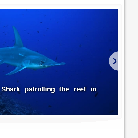
ark patrolling the reef in
Bea
Photo p