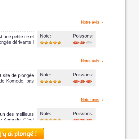
Alila Purnama Avis sur le Bateau de Croisière
Plongée
Notre avis
Note:
Poissons:
 une petite île et
ongée dérivante !
MV Samambaia
Notre avis
Le MV Samambaia est un bateau de croisiè
MV Samambaia Avis sur le Bateau de Croisière
Note:
Poissons:
t site de plongée
Plongée
n de Komodo, pas
Notre avis
MantaMae
Note:
Poissons:
’un des meilleurs
de Komodo. C’est
Long de 30 mètres, le MantaMae est un ba
J'y ai plongé !
MantaMae Avis sur le Bateau de Croisière
Notre avis