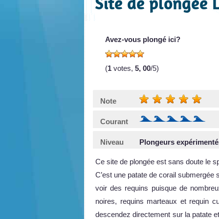
Site de plongée 
Avez-vous plongé ici?
(
1
votes,
5, 00
/5)
Note
Courant
Niveau
Plongeurs expérimenté
Ce site de plongée est sans doute le sp
C’est une patate de corail submergée si
voir des requins puisque de nombreux
noires, requins marteaux et requin c
descendez directement sur la patate e