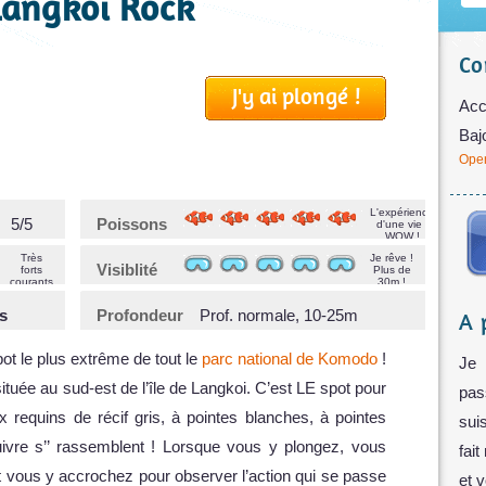
Langkoi Rock
Co
J'y ai plongé !
Acc
Baj
Open
L'expérience
5/5
Poissons
d'une vie !
WOW !
Très
Je rêve !
Visiblité
forts
Plus de
courants
30m !
s
Profondeur
Prof. normale, 10-25m
A 
ot le plus extrême de tout le
parc national de Komodo
!
Je 
tuée au sud-est de l’île de Langkoi. C’est LE spot pour
pas
 requins de récif gris, à pointes blanches, à pointes
sui
uivre s’’ rassemblent ! Lorsque vous y plongez, vous
fait
t vous y accrochez pour observer l’action qui se passe
et 