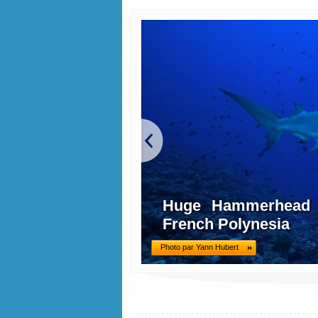
Huge Hammerhead Sh
French Polynesia
Photo par Yann Hubert