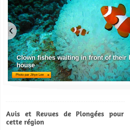
Clown fishes waiting in front of thei
house
Photo par Jihye Lee
Avis et Revues de Plongées pour
cette région