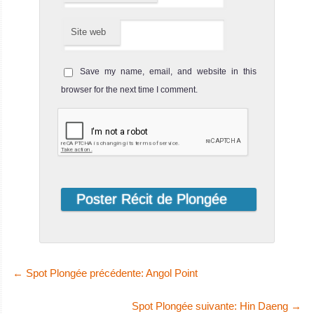
Sarat. ...
Site web
Save my name, email, and website in this
browser for the next time I comment.
MantaMae
Long de 30 mètres, le MantaMae est un ba
MantaMae Avis sur le Bateau de Croisière Plongée
←
Spot Plongée précédente: Angol Point
MSY Waow Indonesia
Spot Plongée suivante: Hin Daeng
→