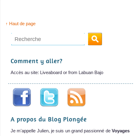
Février 2018 // Malheureusement, le MSY
MSY Waow Indonesia Avis sur le Bateau de Croisière Plongée
↑ Haut de page
MV
Black
Manta
. Attention… Le
Comment y aller?
Black Manta est
Accès au site: Liveaboard or from Labuan Bajo
vendu
MV Black Manta
Avis sur le Bateau
de Croisière
Plongée
Mantra
A propos du Blog Plongée
Le Mantra est
Je m'appelle Julien, je suis un grand passionné de
Voyages
un Phinisi