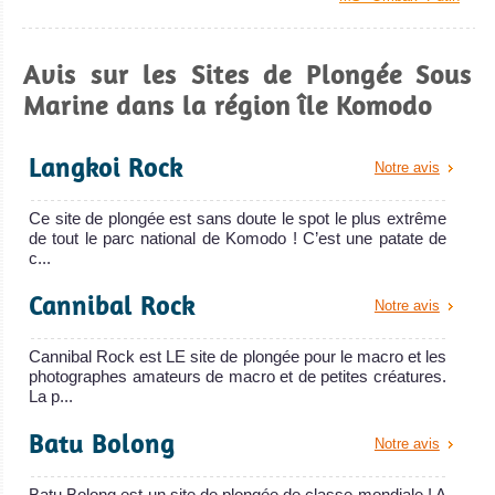
Avis sur le Bateau
de Croisière
Avis sur les Sites de Plongée Sous
Plongée
KLM
Marine dans la région île Komodo
Sea
Safari
Langkoi Rock
Notre avis
VI
Ce site de plongée est sans doute le spot le plus extrême
de tout le parc national de Komodo ! C’est une patate de
Le Sea Safari VI
c...
est un bateau de
Cannibal Rock
croisi
Notre avis
KLM Sea Safari VI
Cannibal Rock est LE site de plongée pour le macro et les
Avis sur le Bateau
photographes amateurs de macro et de petites créatures.
de Croisière
La p...
Plongée
Batu Bolong
Notre avis
Batu Bolong est un site de plongée de classe mondiale ! A