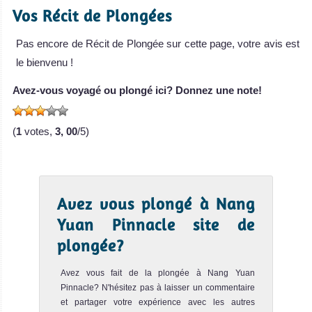
Vos Récit de Plongées
Le spot sous-marin de Chumphon Pinnacle est un
excellent site de plongée et le meilleur spot de Koh Tao.
L'endroit pré...
Pas encore de Récit de Plongée sur cette page, votre avis est
le bienvenu !
White Rock
Notre avis
Avez-vous voyagé ou plongé ici? Donnez une note!
Le site sous-marin de White Rock est situé au sud de
Koh Nang Yuan. Il consiste en deux gros rochers et en un
jardin de...
(
1
votes,
3, 00
/5)
Laem Thian
Notre avis
Le site de plongée de Laem Thian est situé sur la côte est
Avez vous plongé à Nang
de l'île de Koh Tao. C'est un spot sous-marin facile et d...
Yuan Pinnacle site de
Hin Pee Wee
Notre avis
plongée?
Le site de plongée de Hin Pee Wee est situé sur la côte
Avez vous fait de la plongée à Nang Yuan
nord-ouest de l'île de Koh Tao. C'est un beau récif
compos�...
Pinnacle? N'hésitez pas à laisser un commentaire
et partager votre expérience avec les autres