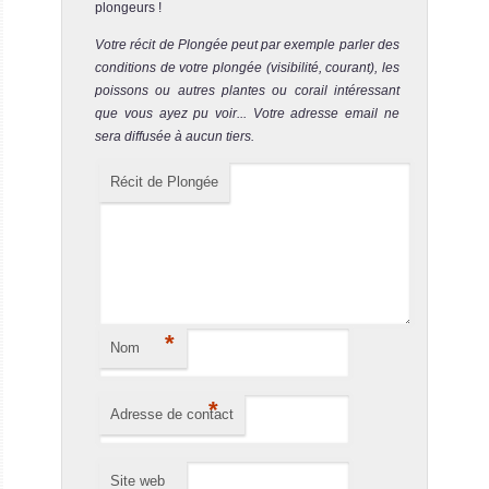
Aow Leuk
plongeurs !
Notre avis
Votre récit de Plongée peut par exemple parler des
Le spot d'Aow Leuk est un site de plongée facile et peu
conditions de votre plongée (visibilité, courant), les
profond à Koh Tao. C'est l'endroit parfait pour apprendre la
poissons ou autres plantes ou corail intéressant
p...
que vous ayez pu voir... Votre adresse email ne
sera diffusée à aucun tiers.
Tanote Bay
Notre avis
Récit de Plongée
Le spot sous-marin de Tanote Bay est un site de plongée
détendu et facile. Il est situé à un kilomètre au sud de La...
Shark Island
Notre avis
Le site de plongée de Shark Island est l'un des meilleurs
spots sous-marins de Koh Tao. Il consiste en plusieurs
*
Nom
gros r...
*
Adresse de contact
Site web