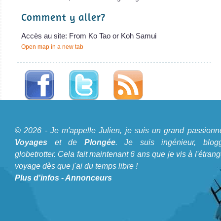
Comment y aller?
Accès au site: From Ko Tao or Koh Samui
Open map in a new tab
A propos du Blog Plongée
© 2026 - Je m'appelle Julien, je suis un grand passionn
Je m'appelle Julien, je suis un grand passionné de
Voyages
et de
Plongée
. Je suis ingénieur, blogg
Voyages
et de
Plongée
. Je suis ingénieur, bloggeur,
globetrotter. Cela fait maintenant 6 ans que je vis à l'étrang
voyage dès que j'ai du temps libre !
globetrotter. Cela fait maintenant 6 ans que je vis à
Plus d'infos
-
Annonceurs
l'étranger et voyage dès que j'ai du temps libre !