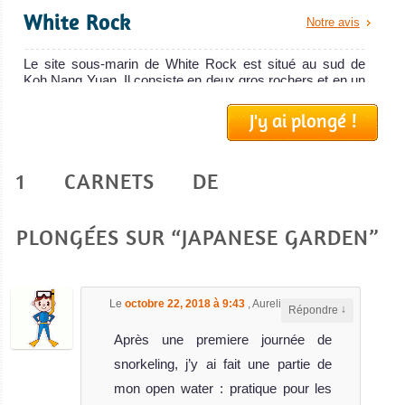
White Rock
Notre avis
Le site sous-marin de White Rock est situé au sud de
Koh Nang Yuan. Il consiste en deux gros rochers et en un
jardin de...
J'y ai plongé !
Laem Thian
Notre avis
1 CARNETS DE
Le site de plongée de Laem Thian est situé sur la côte est
de l'île de Koh Tao. C'est un spot sous-marin facile et d...
Green Rock
PLONGÉES SUR “JAPANESE GARDEN”
Notre avis
Le spot sous-marin de Green Rocks est un excellent site
de plongée de Koh Tao. Il consiste en plusieurs
Le
octobre 22, 2018 à 9:43
,
Aurelie
a dit :
formations roch...
↓
Répondre
Twins
Après une premiere journée de
Notre avis
snorkeling, j’y ai fait une partie de
Le spot sous-marin de Twins, aussi appelé Twin Peaks,
mon open water : pratique pour les
est l'un des meilleurs sites de plongée autour de Koh Tao.