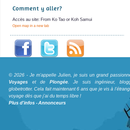
Comment y aller?
Accès au site: From Ko Tao or Koh Samui
Open map in a new tab
A propos du Blog Plongée
© 2026 - Je m'appelle Julien, je suis un grand passionn
Je m'appelle Julien, je suis un grand passionné de
Voyages
et de
Plongée
. Je suis ingénieur, blogg
Voyages
et de
Plongée
. Je suis ingénieur, bloggeur,
globetrotter. Cela fait maintenant 6 ans que je vis à l'étrang
voyage dès que j'ai du temps libre !
globetrotter. Cela fait maintenant 6 ans que je vis à
Plus d'infos
-
Annonceurs
l'étranger et voyage dès que j'ai du temps libre !