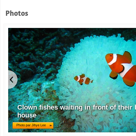
Photos
Clown fishes waiting in front of thei
house
Photo par Jihye Lee