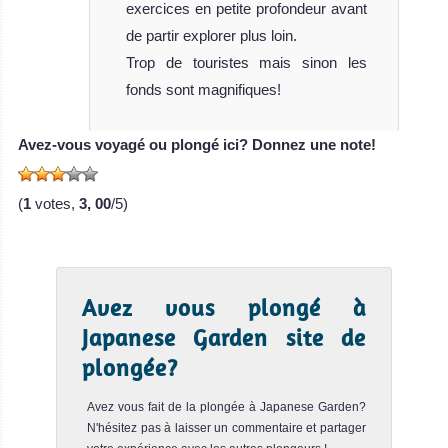
exercices en petite profondeur avant
Il co...
de partir explorer plus loin.
Aow Leuk
Notre avis
Trop de touristes mais sinon les
fonds sont magnifiques!
Le spot d'Aow Leuk est un site de plongée facile et peu
profond à Koh Tao. C'est l'endroit parfait pour apprendre la
p...
Avez-vous voyagé ou plongé ici? Donnez une note!
Tanote Bay
Notre avis
(
1
votes,
3, 00
/5)
Le spot sous-marin de Tanote Bay est un site de plongée
détendu et facile. Il est situé à un kilomètre au sud de La...
Shark Island
Notre avis
Avez vous plongé à
Japanese Garden site de
Le site de plongée de Shark Island est l'un des meilleurs
spots sous-marins de Koh Tao. Il consiste en plusieurs
plongée?
gros r...
Avez vous fait de la plongée à Japanese Garden?
Three Rocks
Notre avis
N'hésitez pas à laisser un commentaire et partager