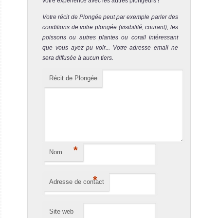
votre expérience avec les autres plongeurs !
Le site de plongée de Three Rocks consiste en trois
superbes patates sous-marines. Le fond sableux est situé
Votre récit de Plongée peut par exemple parler des
à 14 m d...
conditions de votre plongée (visibilité, courant), les
poissons ou autres plantes ou corail intéressant
que vous ayez pu voir... Votre adresse email ne
sera diffusée à aucun tiers.
Récit de Plongée
*
Nom
*
Adresse de contact
Site web