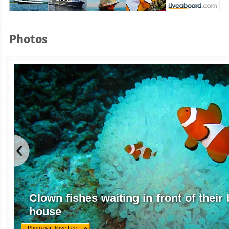
Photos
Clown fishes waiting in front of thei
house
Photo par Jihye Lee