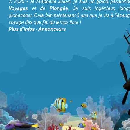
© 2026 - Je m'appelle Julien, je suis un grand passionn
Je m'appelle Julien, je suis un grand passionné de
Voyages
et de
Plongée
. Je suis ingénieur, blogg
Voyages
et de
Plongée
. Je suis ingénieur, bloggeur,
globetrotter. Cela fait maintenant 6 ans que je vis à l'étrang
voyage dès que j'ai du temps libre !
globetrotter. Cela fait maintenant 6 ans que je vis à
Plus d'infos
-
Annonceurs
l'étranger et voyage dès que j'ai du temps libre !