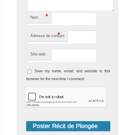
Nang Yuan Pinnacle
Notre avis
*
Nom
Le site de plongée de Nang Yuan Pinnacle est situé sur la
côte nord entre Koh Nang Yuan et l'île de Koh Tao. Le
spot...
*
Adresse de contact
Site web
Save my name, email, and website in this
browser for the next time I comment.