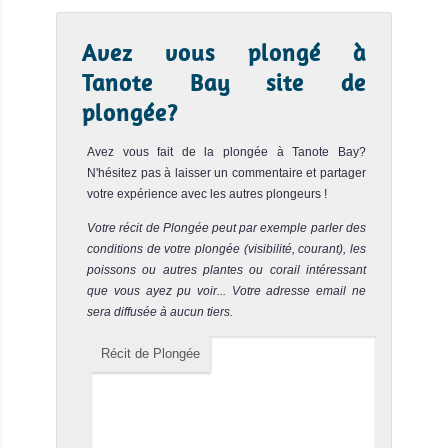
Le spot sous-marin de Chumphon Pinnacle est un
excellent site de plongée et le meilleur spot de Koh Tao.
Avez vous plongé à
L'endroit pré...
Tanote Bay site de
Shark Island
Notre avis
plongée?
Le site de plongée de Shark Island est l'un des meilleurs
Avez vous fait de la plongée à Tanote Bay?
spots sous-marins de Koh Tao. Il consiste en plusieurs
gros r...
N'hésitez pas à laisser un commentaire et partager
votre expérience avec les autres plongeurs !
Three Rocks
Notre avis
Votre récit de Plongée peut par exemple parler des
conditions de votre plongée (visibilité, courant), les
Le site de plongée de Three Rocks consiste en trois
poissons ou autres plantes ou corail intéressant
superbes patates sous-marines. Le fond sableux est situé
que vous ayez pu voir... Votre adresse email ne
à 14 m d...
sera diffusée à aucun tiers.
Mango Bay
Notre avis
Récit de Plongée
Le spot sous-marin de Mango Bay est un site de plongée
facile et joli. La profondeur varie entre 2 et 15 m et c'est
un ...