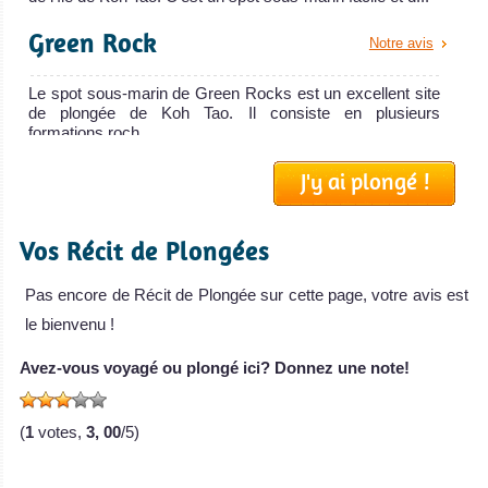
Green Rock
Notre avis
Le spot sous-marin de Green Rocks est un excellent site
de plongée de Koh Tao. Il consiste en plusieurs
formations roch...
Twins
J'y ai plongé !
Notre avis
Le spot sous-marin de Twins, aussi appelé Twin Peaks,
Vos Récit de Plongées
est l'un des meilleurs sites de plongée autour de Koh Tao.
Il co...
Pas encore de Récit de Plongée sur cette page, votre avis est
South West Rock
Notre avis
le bienvenu !
Le spot de plongée de South West Rock est situé à
Avez-vous voyagé ou plongé ici? Donnez une note!
environ 13 km au sud-ouest de l'île de Koh Tao et est l'un
des mei...
(
1
votes,
3, 00
/5)
Chumphon Pinnacle
Notre avis