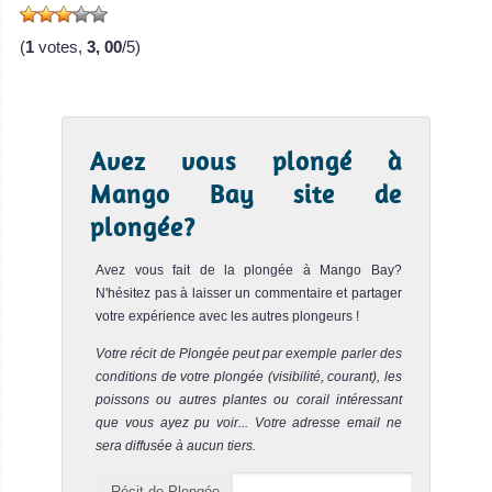
L'endroit pré...
(
1
votes,
3, 00
/5)
White Rock
Notre avis
Le site sous-marin de White Rock est situé au sud de
Koh Nang Yuan. Il consiste en deux gros rochers et en un
Avez vous plongé à
jardin de...
Mango Bay site de
Shark Island
Notre avis
plongée?
Le site de plongée de Shark Island est l'un des meilleurs
Avez vous fait de la plongée à Mango Bay?
spots sous-marins de Koh Tao. Il consiste en plusieurs
gros r...
N'hésitez pas à laisser un commentaire et partager
votre expérience avec les autres plongeurs !
Three Rocks
Notre avis
Votre récit de Plongée peut par exemple parler des
conditions de votre plongée (visibilité, courant), les
Le site de plongée de Three Rocks consiste en trois
poissons ou autres plantes ou corail intéressant
superbes patates sous-marines. Le fond sableux est situé
que vous ayez pu voir... Votre adresse email ne
à 14 m d...
sera diffusée à aucun tiers.
Nang Yuan Pinnacle
Notre avis
Récit de Plongée