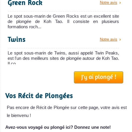
Green Rock
Notre avis
Le spot sous-marin de Green Rocks est un excellent site
de plongée de Koh Tao. Il consiste en plusieurs
formations roch...
Twins
Notre avis
Le spot sous-marin de Twins, aussi appelé Twin Peaks,
est l'un des meilleurs sites de plongée autour de Koh Tao.
Il co...
South West Rock
J'y ai plongé !
Notre avis
Le spot de plongée de South West Rock est situé à
Vos Récit de Plongées
environ 13 km au sud-ouest de l'île de Koh Tao et est l'un
des mei...
Pas encore de Récit de Plongée sur cette page, votre avis est
Chumphon Pinnacle
Notre avis
le bienvenu !
Le spot sous-marin de Chumphon Pinnacle est un
Avez-vous voyagé ou plongé ici? Donnez une note!
excellent site de plongée et le meilleur spot de Koh Tao.