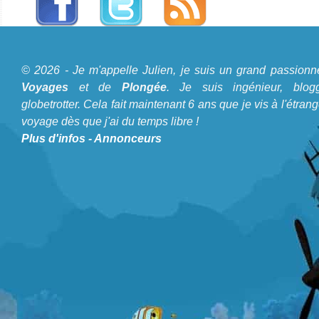
A propos du Blog Plongée
© 2026 - Je m'appelle Julien, je suis un grand passionn
Je m'appelle Julien, je suis un grand passionné de
Voyages
et de
Plongée
. Je suis ingénieur, blogg
Voyages
et de
Plongée
. Je suis ingénieur, bloggeur,
globetrotter. Cela fait maintenant 6 ans que je vis à l'étrang
voyage dès que j'ai du temps libre !
globetrotter. Cela fait maintenant 6 ans que je vis à
Plus d'infos
-
Annonceurs
l'étranger et voyage dès que j'ai du temps libre !