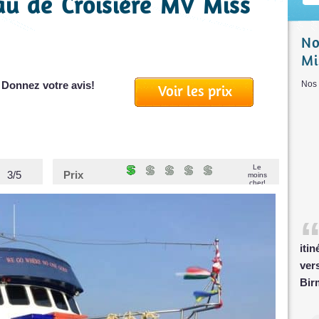
au de Croisière MV Miss
No
Mi
 Donnez votre avis!
Nos
Voir les prix
Le
3/5
Prix
moins
cher!
iti
ver
Bir