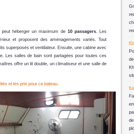
Gr
re
ch
re
t peut héberger un maximum de
10 passagers
. Les
férieur et proposent des aménagements variés. Tout
Kh
lits superposés et ventilateur. Ensuite, une cabine avec
Po
ible. Les salles de bain sont partagées pour toutes ces
de
tres offre un lit double, un climatiseur et une salle de
Kh
si
ités et les prix pour ce bateau.
Ko
Fa
e
pa
de
pl