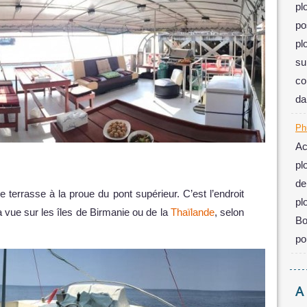
pl
po
pl
su
co
da
Ph
Ac
pl
de
 terrasse à la proue du pont supérieur. C’est l’endroit
pl
 la vue sur les îles de Birmanie ou de la
Thaïlande
, selon
Bo
po
A