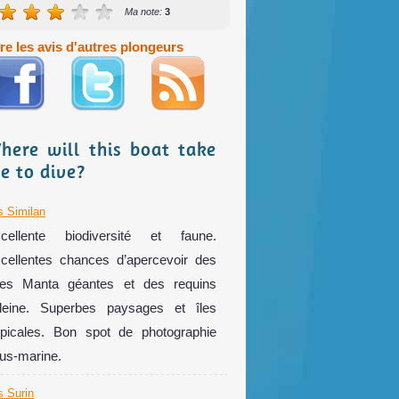
Ma note:
3
ire les avis d'autres plongeurs
here will this boat take
e to dive?
s Similan
cellente biodiversité et faune.
cellentes chances d’apercevoir des
ies Manta géantes et des requins
leine. Superbes paysages et îles
opicales. Bon spot de photographie
us-marine.
s Surin