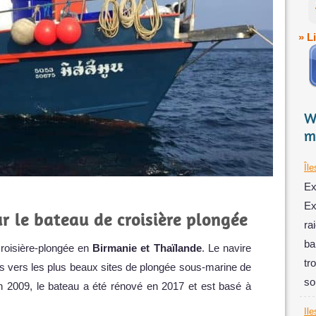
» L
W
m
Île
Ex
Ex
r le bateau de croisière plongée
ra
ba
roisière-plongée en
Birmanie et Thaïlande
. Le navire
tr
iés vers les plus beaux sites de plongée sous-marine de
so
en 2009, le bateau a été rénové en 2017 et est basé à
Ile