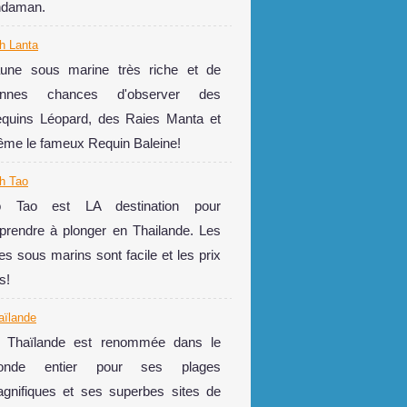
daman.
h Lanta
une sous marine très riche et de
onnes chances d'observer des
quins Léopard, des Raies Manta et
me le fameux Requin Baleine!
h Tao
o Tao est LA destination pour
prendre à plonger en Thailande. Les
tes sous marins sont facile et les prix
s!
aïlande
 Thaïlande est renommée dans le
onde entier pour ses plages
gnifiques et ses superbes sites de