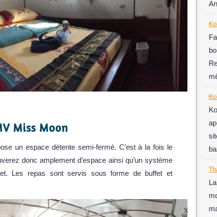
An
Ko
Fa
b
Re
mê
Ko
K
ap
MV Miss Moon
si
se un espace détente semi-fermé. C’est à la fois le
ba
rouverez donc amplement d’espace ainsi qu’un système
Th
let. Les repas sont servis sous forme de buffet et
La
m
ma