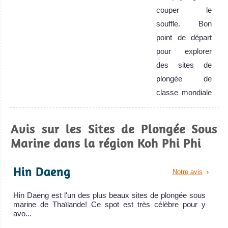
couper le
souffle. Bon
point de départ
pour explorer
des sites de
plongée de
classe mondiale
de la Mer
Andaman.
Avis sur les Sites de Plongée Sous
Koh Phi Phi Avis
Marine dans la région Koh Phi Phi
sur la plongée
Hin Daeng
Notre avis
Hin Daeng est l'un des plus beaux sites de plongée sous
marine de Thaïlande! Ce spot est très célèbre pour y
avo...