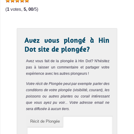
Phi. La profondeur maximale est de 18m. C'est une
plongée fac...
(
1
votes,
5, 00
/5)
Maya Cave
Notre avis
Le site de Maya Cave est situé dans Maya Bay. Ce spot
Avez vous plongé à Hin
a été le lieu de tournage du célèbre film "La Plage" avec
Leo...
Dot site de plongée?
Lohsamah Bay
Notre avis
Avez vous fait de la plongée à Hin Dot? N'hésitez
pas à laisser un commentaire et partager votre
Le site de Lohsamah Bay est situé au Sud Est de l'Ile de
expérience avec les autres plongeurs !
Koh Phi Phi Don. C'est un très bon spot de plongée de
Koh Ph...
Votre récit de Plongée peut par exemple parler des
conditions de votre plongée (visibilité, courant), les
Koh Hah
Notre avis
poissons ou autres plantes ou corail intéressant
que vous ayez pu voir... Votre adresse email ne
Le site de plongée de Koh Hah est situé au Sud de Ao
sera diffusée à aucun tiers.
Nang, à environ 25 km de Koh Phi Phi. C'est un spot très
peu pr...
Récit de Plongée
Koh Bida Nai
Notre avis