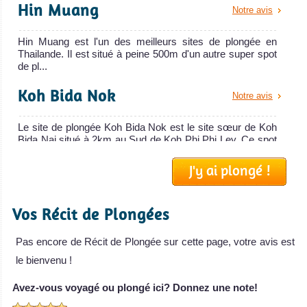
Hin Muang
Notre avis
Hin Muang est l'un des meilleurs sites de plongée en
Thailande. Il est situé à peine 500m d'un autre super spot
de pl...
Koh Bida Nok
Notre avis
Le site de plongée Koh Bida Nok est le site sœur de Koh
Bida Nai situé à 2km au Sud de Koh Phi Phi Ley. Ce spot
est ...
J'y ai plongé !
Shark Point Phi Phi
Notre avis
Vos Récit de Plongées
Shark Point est le plus célèbre et fameux spot de plongée
autour de Koh Phi Phi. C'est le meilleur spot de Phi Phi
po...
Pas encore de Récit de Plongée sur cette page, votre avis est
le bienvenu !
Palong Wall
Notre avis
Avez-vous voyagé ou plongé ici? Donnez une note!
Palong Wall est la plus belle plongée sur mur de Koh Phi