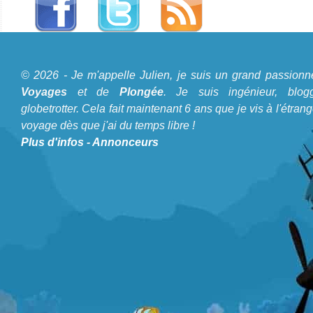
A propos du Blog Plongée
© 2026 - Je m'appelle Julien, je suis un grand passionn
Je m'appelle Julien, je suis un grand passionné de
Voyages
et de
Plongée
. Je suis ingénieur, blogg
Voyages
et de
Plongée
. Je suis ingénieur, bloggeur,
globetrotter. Cela fait maintenant 6 ans que je vis à l'étrang
voyage dès que j'ai du temps libre !
globetrotter. Cela fait maintenant 6 ans que je vis à
Plus d'infos
-
Annonceurs
l'étranger et voyage dès que j'ai du temps libre !