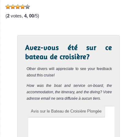
sur le Bateau de
Croisière
(
2
votes,
4, 00
/5)
Plongée
Avez-vous été sur ce
bateau de croisière?
Other divers will appreciate to see your feedback
about this cruise!
MV Deep Andaman Queen
How was the boat and service on-board, the
accommodation, the itinerary, and the diving? Votre
adresse email ne sera diffusée à aucun tiers.
Le Deep Andaman Queen est un bateau de c
MV Deep Andaman Queen Avis sur le Bateau de Croisière
Avis sur le Bateau de Croisière Plongée
Plongée