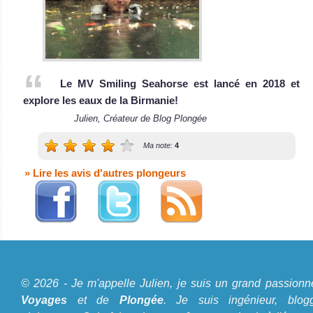
Le MV Smiling Seahorse est lancé en 2018 et
explore les eaux de la Birmanie!
Julien, Créateur de Blog Plongée
Ma note:
4
» Lire les avis d'autres plongeurs
A propos du Blog Plongée
© 2026 - Je m'appelle Julien, je suis un grand passionn
Je m'appelle Julien, je suis un grand passionné de
Voyages
et de
Plongée
. Je suis ingénieur, blogg