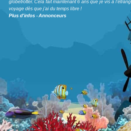
Voyages
et de
Plongée
. Je suis ingénieur, bloggeur,
globetrotter. Cela fait maintenant 6 ans que je vis à l'étrang
voyage dès que j'ai du temps libre !
globetrotter. Cela fait maintenant 6 ans que je vis à
Plus d'infos
-
Annonceurs
l'étranger et voyage dès que j'ai du temps libre !
A propos de Blog Plongée