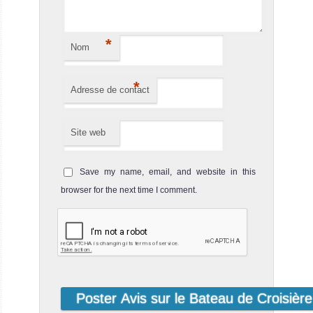
*
Nom
*
Adresse de contact
SY Diva Andaman
Site web
Le bateau de croisière-plongée SY Diva A
SY Diva Andaman Avis sur le Bateau de Croisière Plongée
Save my name, email, and website in this
browser for the next time I comment.