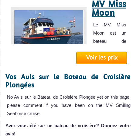
MV Miss
Moon
Le MV Miss
Moon est un
bateau de
croisiè
Voir les prix
MV Miss Moon
Avis sur le Bateau
de Croisière
Vos Avis sur le Bateau de Croisière
Plongée
Plongées
MV Thai
Sea
No Avis sur le Bateau de Croisière Plongée yet on this page,
please comment if you have been on the MV Smiling
Mise à jour 2019
Seahorse cruise.
Le MV Thai Sea
est opér
Avez-vous été sur ce bateau de croisière? Donnez votre
MV Thai Sea Avis
avis!