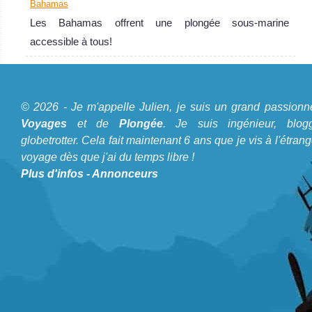
Bahamas
Les Bahamas offrent une plongée sous-marine
accessible à tous!
Bahamas
Les Bahamas offrent une plongée sous-marine accessible
A propos du Blog Plongée
© 2026 - Je m'appelle Julien, je suis un grand passionn
à tous!
Je m'appelle Julien, je suis un grand passionné de
Voyages
et de
Plongée
. Je suis ingénieur, blogg
Bahamas Avis sur la plongée
Voyages
et de
Plongée
. Je suis ingénieur, bloggeur,
globetrotter. Cela fait maintenant 6 ans que je vis à l'étrang
voyage dès que j'ai du temps libre !
globetrotter. Cela fait maintenant 6 ans que je vis à
Plus d'infos
-
Annonceurs
l'étranger et voyage dès que j'ai du temps libre !