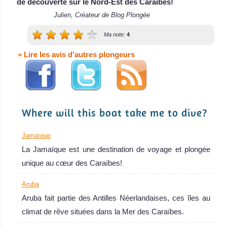
de découverte sur le Nord-Est des Caraïbes!
offrant des c
MV Avalon I Avis
Julien, Créateur de Blog Plongée
sur le Bateau de
Ma note:
4
Croisière
Îles Turques-et-Caïques
Plongée
» Lire les avis d'autres plongeurs
(Turks & Caicos)
Les îles Turques et Caïques proposent une expérience de
plongée inégalée!
Where will this boat take me to dive?
Îles Turques-et-Caïques (Turks & Caicos) Avis sur la plongée
Jamaïque
La Jamaïque est une destination de voyage et plongée
MV Bahamas Master
unique au cœur des Caraïbes!
Aruba
Mesurant 35 mètres de long, le Bahamas M
Aruba fait partie des Antilles Néerlandaises, ces îles au
MV Bahamas Master Avis sur le Bateau de Croisière Plongée
Vision
climat de rêve situées dans la Mer des Caraïbes.