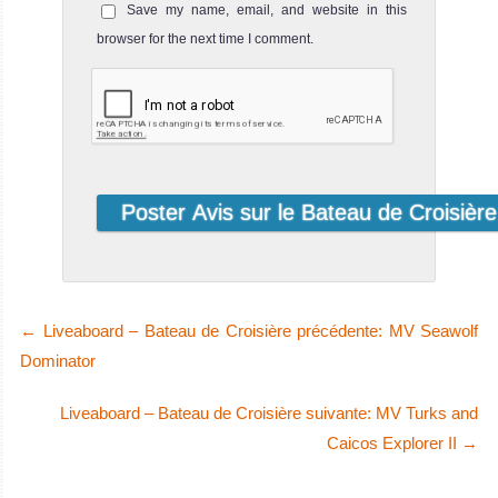
Avis sur le Bateau
Save my name, email, and website in this
superbe
de Croisière
browser for the next time I comment.
expérience de
Plongée
plongée, et les
sites sont très
accessibles. En
effet, la plupart
des plus beaux
sites de plongée
de St. Kitts et
Nevis sont près
MV Turks and Caicos
des rives, donc
←
Liveaboard – Bateau de Croisière précédente: MV Seawolf
Aggressor II
à une courte
Dominator
distance en
Le Turks & Caicos Aggressor est un b
Liveaboard – Bateau de Croisière suivante: MV Turks and
bateau. De plus,
MV Turks and Caicos Aggressor II Avis sur le Bateau de
Caicos Explorer II
→
Croisière Plongée
même en cas
de temps