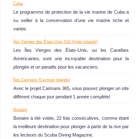
III
Caraïbes
Cuba
Le programme de protection de la vie marine de Cuba a
Le Vision III est
Les Caraïbes figurent parmi les destinations les plus
su veiller à la conservation d'une vie marine riche et
un bateau de
plongées du monde. Il s'agit d'une superbe destination
variée.
croisière
autant pour les débutants que pour les experts. En effet,
Vision III Avis sur
les milliers de sites de plongée proposent des opportunités
Îles Vierges des États-Unis (US Virgin Islands)
le Bateau de
pour tous les goûts et types de plongeurs.
Les Îles Vierges des États-Unis, ou les Caraïbes
Croisière
Caraïbes Avis sur la plongée
Américaines, sont une incroyable destination pour la
Plongée
Saba
plongée et un paradis pour les vacanciers.
Saba propose
Îles Caïmans (Cayman Islands)
une panoplie de
Avec le projet Caïmans 365, vous pouvez plonger un site
sites de plongée
différent chaque jour pendant 1 année complète!
sous-marine
Bonaire
ayant une vie
Bonaire à été votée, 22 fois consécutives, comme étant
marine riche et
la meilleure destination pour plonger à partir de la rive par
dense.
les lecteurs du Scuba Diving Magazine.
Saba Avis sur la