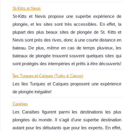
plongée
St-Kitts et Nevis
Saint-
St-Kitts et Nevis propose une superbe expérience de
Martin
plongée, et les sites sont très accessibles. En effet, la
plupart des plus beaux sites de plongée de St. Kitts et
Une destination
Nevis sont près des rives, donc à une courte distance en
de choix pour
bateau. De plus, même en cas de temps pluvieux, les
les plongées sur
bateaux de plongée trouvent souvent quelques sites qui
épaves et les
sont protégés des intempéries et prêts à être découverts!
récifs coralliens
pour les
Îles Turques-et-Caïques (Turks & Caicos)
plongeurs de
Les îles Turques et Caïques proposent une expérience
tous les
de plongée inégalée!
niveaux!
Saint-Martin Avis
Caraïbes
sur la plongée
Les Caraïbes figurent parmi les destinations les plus
plongées du monde. Il s'agit d'une superbe destination
autant pour les débutants que pour les experts. En effet,