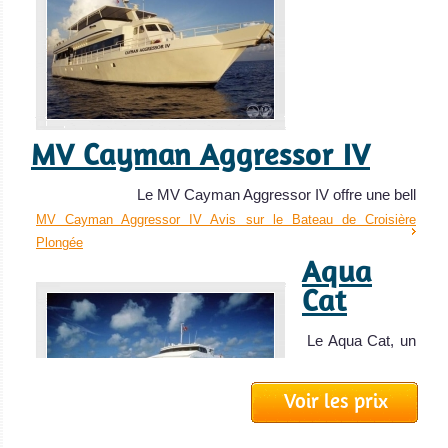
d'une vie marine
riche et variée.
Cuba Avis sur la
plongée
MV Cayman Aggressor IV
Le MV Cayman Aggressor IV offre une bell
MV Cayman Aggressor IV Avis sur le Bateau de Croisière
Plongée
Aqua
Cat
Îles Vierges des États-Unis
(US Virgin Islands)
Le Aqua Cat, un
catamaran de
Les Îles Vierges des États-Unis, ou les Caraïbes
31 mètres,
Voir les prix
Américaines, sont une incroyable destination pour la
Aqua Cat Avis sur
plongée et un paradis pour les vacanciers.
le Bateau de