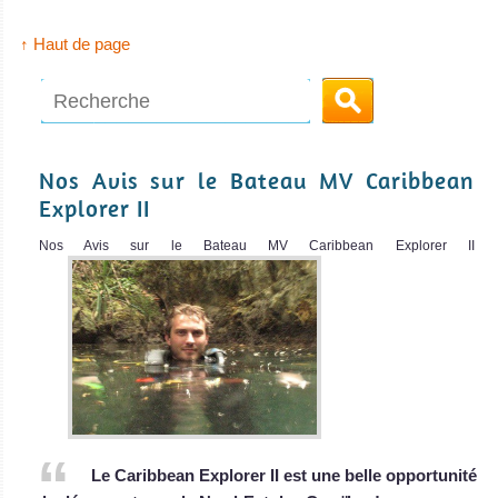
pluvieux, les
bateaux de
↑ Haut de page
plongée trouvent
souvent
quelques sites
qui sont
Nos Avis sur le Bateau MV Caribbean
protégés des
MV Bahamas Aggressor
Explorer II
intempéries et
prêts à être
Nos Avis sur le Bateau MV Caribbean Explorer II
Le MV Bahamas Aggressor, autrefois Carib
MV Bahamas Aggressor Avis sur le Bateau de Croisière
découverts!
Plongée
St-Kitts et Nevis
MV
Avis sur la
Avalon
plongée
I
Le MV Avalon
est un bateau
Le Caribbean Explorer II est une belle opportunité