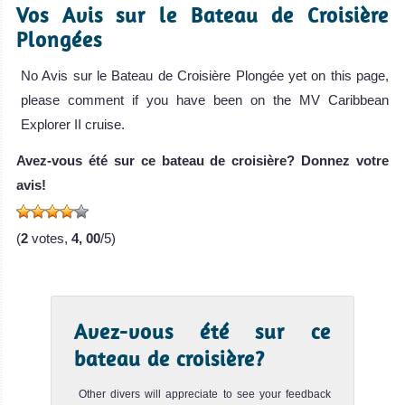
Vos Avis sur le Bateau de Croisière
Îles Vierges des États-Unis (US Virgin Islands) Avis sur la
Croisière
plongée
Plongées
Plongée
Cuan
No Avis sur le Bateau de Croisière Plongée yet on this page,
Law
please comment if you have been on the MV Caribbean
Explorer II cruise.
Le Cuan Law
est un trimaran
Avez-vous été sur ce bateau de croisière? Donnez votre
offrant des
avis!
Cuan Law Avis sur
le Bateau de
Îles Caïmans (Cayman
(
2
votes,
4, 00
/5)
Croisière
Islands)
Plongée
MV
Avalon
Avec le projet Caïmans 365, vous pouvez plonger un site
Avez-vous été sur ce
différent chaque jour pendant 1 année complète!
II
Îles Caïmans (Cayman Islands) Avis sur la plongée
bateau de croisière?
Le MV Avalon II
Other divers will appreciate to see your feedback
est un bateau de