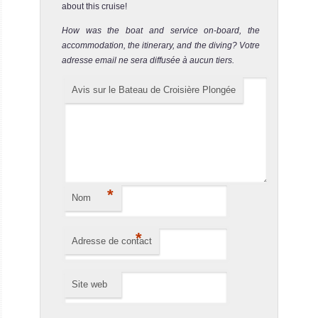
about this cruise!
croisiè
How was the boat and service on-board, the
MV Avalon II Avis
accommodation, the itinerary, and the diving? Votre
sur le Bateau de
adresse email ne sera diffusée à aucun tiers.
Croisière
Plongée
Avis sur le Bateau de Croisière Plongée
MV
Bonaire
Turks
and
Bonaire à été votée, 22 fois consécutives, comme étant la
Caicos
meilleure destination pour plonger à partir de la rive par les
Explorer
lecteurs du Scuba Diving Magazine.
*
II
Nom
Bonaire Avis sur la plongée
St-Kitts
Le MV Turks &
*
et
Adresse de contact
Caicos Explorer
Nevis
II est
Site web
MV Turks and
St-Kitts et Nevis
Caicos Explorer II
propose une