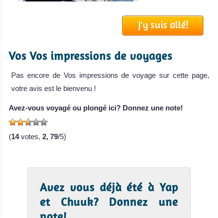
croisières de p
Truk Master Avis
J'y suis allé!
sur le Bateau de
Croisière
Vos Vos impressions de voyages
Plongée
Pas encore de Vos impressions de voyage sur cette page,
votre avis est le bienvenu !
Avez-vous voyagé ou plongé ici? Donnez une note!
(
14
votes,
2, 79
/5)
Avez vous déjà été à Yap
et Chuuk? Donnez une
note!