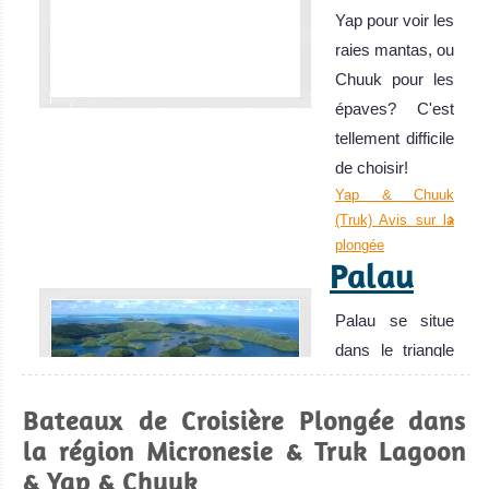
Yap pour voir les
raies mantas, ou
Chuuk pour les
épaves? C'est
tellement difficile
de choisir!
Yap & Chuuk
(Truk) Avis sur la
plongée
Palau
Palau se situe
dans le triangle
de corail et est
l’une des ‘Sept
Bateaux de Croisière Plongée dans
merveilles du
la région Micronesie & Truk Lagoon
monde sous-
& Yap & Chuuk