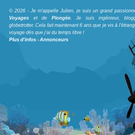
© 2026 - Je m'appelle Julien, je suis un grand passionn
A propos du Blog Plongée
Voyages
et de
Plongée
. Je suis ingénieur, blogg
globetrotter. Cela fait maintenant 6 ans que je vis à l'étrang
Je m'appelle Julien, je suis un grand passionné de
Voyages
voyage dès que j'ai du temps libre !
et de
Plongée
. Je suis ingénieur, bloggeur, globetrotter. Cela
Plus d'infos
-
Annonceurs
fait maintenant 6 ans que je vis à l'étranger et voyage dès
que j'ai du temps libre !