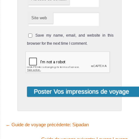
Site web
Save my name, email, and website in this
Île Langkawi
browser for the next time I comment.
De la plongée sous-marine facile et relax pour tous les
brevets de plongeurs. Bonnes plongées épave.
Île Langkawi Avis sur la plongée
Île
Tioman
Plongée facile et
sympa dans des
eaux claires
avec de
←
Guide de voyage précédente: Sipadan
magnifiques