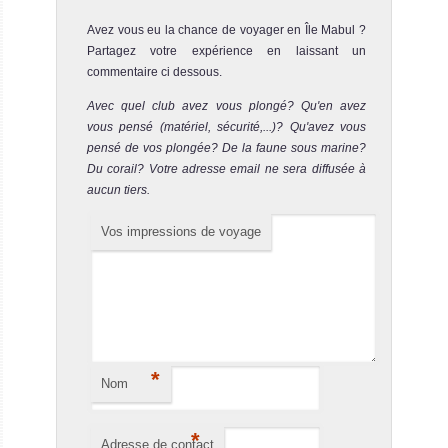
Avez vous eu la chance de voyager en Île Mabul ?
Partagez votre expérience en laissant un
commentaire ci dessous.
Avec quel club avez vous plongé? Qu'en avez
vous pensé (matériel, sécurité,...)? Qu'avez vous
pensé de vos plongée? De la faune sous marine?
Du corail? Votre adresse email ne sera diffusée à
aucun tiers.
Sipadan
Vos impressions de voyage
Un océan de gros poissons ! Biodiversité marine
incroyable et des tonnes de poissons partout... Coraux
fantastiques et très bonne visibilité.
Sipadan Avis sur la plongée
*
Nom
*
Adresse de contact