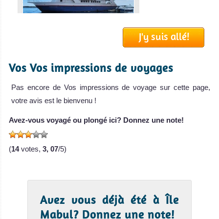
Layang Layang
Avis sur la
plongée
J'y suis allé!
Île
Mabul
MV Celebes Explorer
Vos Vos impressions de voyages
Le paradis de la
Le Celebes Explorer, long de 29 mètres,
Pas encore de Vos impressions de voyage sur cette page,
plongée muck et
MV Celebes Explorer Avis sur le Bateau de Croisière Plongée
votre avis est le bienvenu !
une superbe
plaine de jeux
Avez-vous voyagé ou plongé ici? Donnez une note!
pour les
photographes
(
14
votes,
3, 07
/5)
macro en raison
des
nombreuses
créatures rares.
Avez vous déjà été à Île
Île Mabul Avis sur
Mabul? Donnez une note!
la plongée