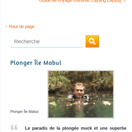
Guide de voyage suivante: Layang Layang
→
coraux. Bonne
destination pour
les brevets de
plongée.
↑ Haut de page
Île Tioman Avis
sur la plongée
Plonger Île Mabul
Île Mataking
Plonger Île Mabul
Excellent spot pour de la plongée et du snorkeling faciles
avec de magnifiques récifs et jardins de coraux. Plongée
Le paradis de la plongée muck et une superbe