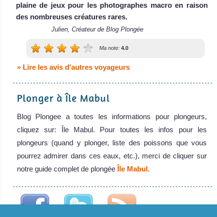
plaine de jeux pour les photographes macro en raison
macro intéressante sur une île reculée et magnifique.
des nombreuses créatures rares.
Pulau Mataking est l'endroit parfait pour vous sentir
Julien, Créateur de Blog Plongée
comme Robinson Crusoé avec le confort en plus.
Île Mataking Avis sur la plongée
Ma note:
4.0
Île Pom
Pom
» Lire les avis d'autres voyageurs
Plongée sous-
Plonger à Île Mabul
marine facile et
Blog Plongee a toutes les informations pour plongeurs,
sympa sur une
cliquez sur: Île Mabul. Pour toutes les infos pour les
île magnifique et
plongeurs (quand y plonger, liste des poissons que vous
reculée. Un
pourrez admirer dans ces eaux, etc.), merci de cliquer sur
excellent spot
notre guide complet de plongée
Île Mabul.
pour la plongée
macro et la
photo sous-
marine. Pulau