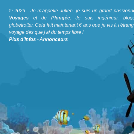
Pom Pom est
© 2026 - Je m'appelle Julien, je suis un grand passionn
un excellent site
A propos du Blog Plongée
Voyages
et de
Plongée
. Je suis ingénieur, blogg
pour se
globetrotter. Cela fait maintenant 6 ans que je vis à l'étrang
Je m'appelle Julien, je suis un grand passionné de
Voyages
détendre dans la
voyage dès que j'ai du temps libre !
et de
Plongée
. Je suis ingénieur, bloggeur, globetrotter. Cela
mer des
Plus d'infos
-
Annonceurs
fait maintenant 6 ans que je vis à l'étranger et voyage dès
Célèbes à
que j'ai du temps libre !
Sabah, Bornéo.
Île Pom Pom Avis
sur la plongée