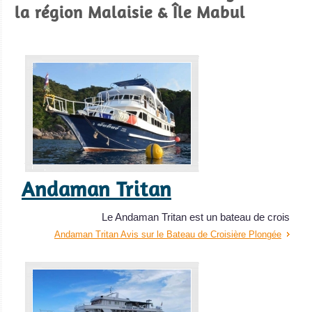
la région Malaisie & Île Mabul
Lankayan
Très bonnes plongées muck et épaves avec du superbe
corail. De bonnes chances d'apercevoir des requins
baleine en saison.
Lankayan Avis sur la plongée
Layang
Layang
Andaman Tritan
Des bancs de
requins
Le Andaman Tritan est un bateau de crois
marteaux !!
Andaman Tritan Avis sur le Bateau de Croisière Plongée
Extraordinaire
visibilité, vie
marine et corail
immaculé...