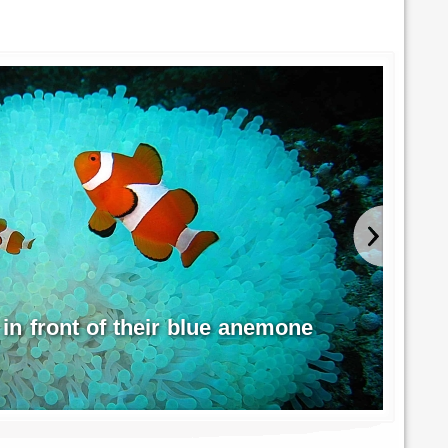
 in front of their blue anemone
Hu
Fre
Photo p