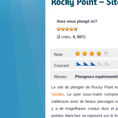
Rocky Point – Si
Avez-vous plongé ici?
(
2
votes,
4, 50
/5)
Note
Courant
Niveau
Plongeurs expérimenté
Le site de plongée de Rocky Point est
Similan
. Le spot sous-marin compre
sableuses avec de beaux passages sou
y a de magnifiques coraux durs et pa
pointes blanches se reposent sur le fon