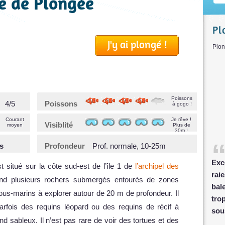
te de Plongée
Pl
J'y ai plongé !
P
Poissons
4/5
Poissons
à gogo !
Courant
Je rêve !
Visiblité
moyen
Plus de
30m !
s
Profondeur
Prof. normale, 10-25m
Exc
 situé sur la côte sud-est de l’île 1 de
l’archipel des
rai
nd plusieurs rochers submergés entourés de zones
bal
s-marins à explorer autour de 20 m de profondeur. Il
tro
rfois des requins léopard ou des requins de récif à
sou
d sableux. Il n’est pas rare de voir des tortues et des