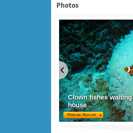
Photos
Clown fishes waiting
house
Photo par Jihye Lee