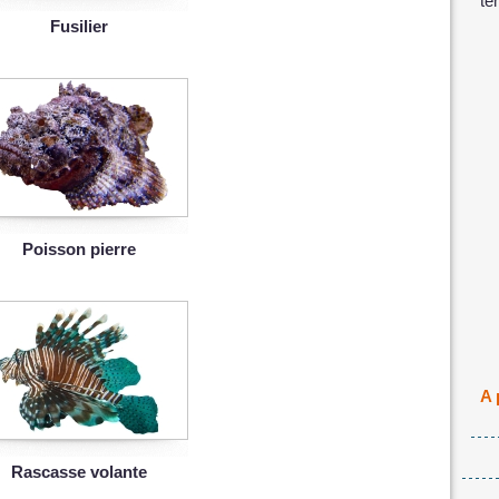
te
Fusilier
Poisson pierre
A 
Rascasse volante