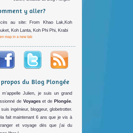
omment y aller?
cès au site: From Khao Lak,Koh
uket, Koh Lanta, Koh Phi Phi, Krabi
en map in a new tab
 propos du Blog Plongée
 m'appelle Julien, je suis un grand
ssionné de
Voyages
et de
Plongée
.
 suis ingénieur, bloggeur, globetrotter.
la fait maintenant 6 ans que je vis à
étranger et voyage dès que j'ai du