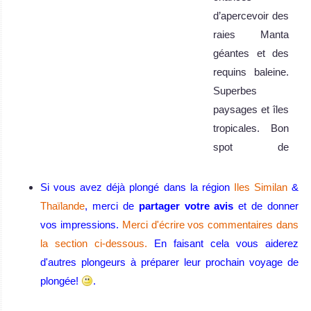
d’apercevoir des
raies Manta
géantes et des
requins baleine.
Superbes
paysages et îles
tropicales. Bon
spot de
photographie
sous-marine.
Si vous avez déjà plongé dans la région
Iles Similan
&
Îles Similan Avis
Thaïlande
, merci de
partager votre avis
et de donner
sur la plongée
vos impressions.
Merci d'écrire vos commentaires dans
Iles
la section ci-dessous.
En faisant cela vous aiderez
Surin
d'autres plongeurs à préparer leur prochain voyage de
plongée!
.
Grands
pélagiques,