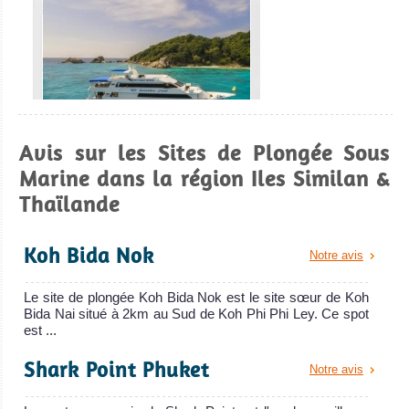
Surin, Khao Lak
offre également
d'excellents
sites de plongée
locaux.
Khao Lak Avis sur
Avis sur les Sites de Plongée Sous
MV Sawasdee Fasai
la plongée
Koh Phi
Marine dans la région Iles Similan &
Phi
Thaïlande
Le Sawasdee Fasai est un bateau de crois
MV Sawasdee Fasai Avis sur le Bateau de Croisière Plongée
Faune sous
Koh Bida Nok
Notre avis
marine très
riche dans un
Le site de plongée Koh Bida Nok est le site sœur de Koh
Bida Nai situé à 2km au Sud de Koh Phi Phi Ley. Ce spot
environnement
est ...
superbe avec
Shark Point Phuket
des paysages à
Notre avis
couper le