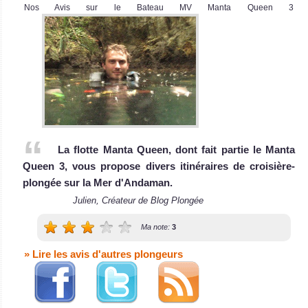
SY Diva Andaman
Surin! Bon
Nos Avis sur le Bateau MV Manta Queen 3
endroit pour
Le bateau de croisière-plongée SY Diva A
apprendre à
SY Diva Andaman Avis sur le Bateau de Croisière Plongée
plonger pour pas
cher.
Phuket Avis sur la
plongée
La flotte Manta Queen, dont fait partie le Manta
Queen 3, vous propose divers itinéraires de croisière-
plongée sur la Mer d'Andaman.
MV Oktavia
Julien, Créateur de Blog Plongée
Ma note:
3
Le bateau de croisière plongée Oktavia o
MV Oktavia Avis sur le Bateau de Croisière Plongée
» Lire les avis d'autres plongeurs