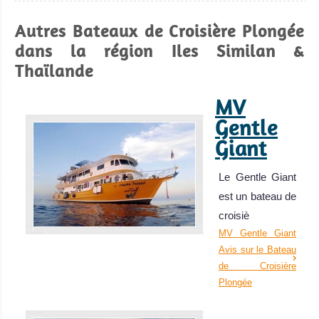
raies Manta et
Autres Bateaux de Croisière Plongée
requins baleine
dans la région Iles Similan &
si vous avez de
Thaïlande
la chance, le
tout dans une
MV
superbe zone
Gentle
reculée !
Giant
Iles Surin Avis sur
la plongée
Khao
Le Gentle Giant
Lak
est un bateau de
croisiè
Point de départ
MV Gentle Giant
Avis sur le Bateau
de nombreux
de Croisière
bateaux de
Plongée
croisière aux
Îles Similan et