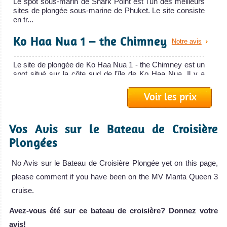
Le spot sous-marin de Shark Point est l'un des meilleurs
souffle. Bon
Andaman Tritan
sites de plongée sous-marine de Phuket. Le site consiste
point de départ
en tr...
pour explorer
Le Andaman Tritan est un bateau de crois
Ko Haa Nua 1 – the Chimney
Notre avis
des sites de
Andaman Tritan Avis sur le Bateau de Croisière Plongée
The
plongée de
Le site de plongée de Ko Haa Nua 1 - the Chimney est un
Junk
classe mondiale
spot situé sur la côte sud de l'île de Ko Haa Nua. Il y a
un...
de la Mer
Voir les prix
Le bateau de
Andaman.
Beacon Point
Notre avis
croisière
Koh Phi Phi Avis
sur la plongée
plongée The
Vos Avis sur le Bateau de Croisière
Le spot sous-marin de Beacon Point offre la chance de
Koh
voir de nombreuses raies pastenague, requins de récif et
Junk
Plongées
le super...
Lanta
The Junk Avis sur
No Avis sur le Bateau de Croisière Plongée yet on this page,
le Bateau de
Hide Away Bay
Notre avis
Faune sous
Croisière
please comment if you have been on the MV Manta Queen 3
Plongée
marine très
cruise.
Le site de plongée Hide Away Bay est situé un peu plus
au sud-ouest du récif Anita. Il est parfois appelé
riche et de
Barracuda ...
Avez-vous été sur ce bateau de croisière? Donnez votre
bonnes chances
avis!