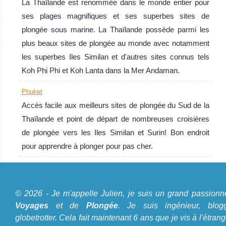
La Thaïlande est renommée dans le monde entier pour
ses plages magnifiques et ses superbes sites de
plongée sous marine. La Thaïlande possède parmi les
plus beaux sites de plongée au monde avec notamment
les superbes Iles Similan et d'autres sites connus tels
Koh Phi Phi et Koh Lanta dans la Mer Andaman.
Phuket
Accès facile aux meilleurs sites de plongée du Sud de la
Thaïlande et point de départ de nombreuses croisières
de plongée vers les Iles Similan et Surin! Bon endroit
pour apprendre à plonger pour pas cher.
A propos du Blog Plongée
© 2026 - Je m'appelle Julien, je suis un grand passionn
Je m'appelle Julien, je suis un grand passionné de
Voyages
et de
Plongée
. Je suis ingénieur, blogg
Voyages
et de
Plongée
. Je suis ingénieur, bloggeur,
globetrotter. Cela fait maintenant 6 ans que je vis à l'étrang