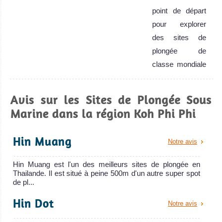
point de départ
pour explorer
des sites de
plongée de
classe mondiale
de la Mer
Andaman.
Avis sur les Sites de Plongée Sous
Koh Phi Phi Avis
Marine dans la région Koh Phi Phi
sur la plongée
Hin Muang
Notre avis
Hin Muang est l'un des meilleurs sites de plongée en
Thailande. Il est situé à peine 500m d'un autre super spot
de pl...
Hin Dot
Notre avis