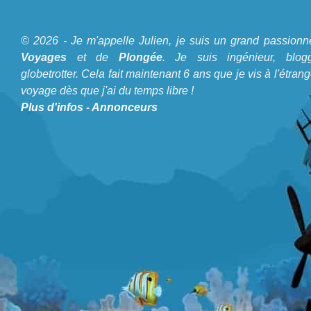
A propos du Blog Plongée
© 2026 - Je m'appelle Julien, je suis un grand passionn
Je m'appelle Julien, je suis un grand passionné de
Voyages
et de
Plongée
. Je suis ingénieur, blogg
Voyages
et de
Plongée
. Je suis ingénieur, bloggeur,
globetrotter. Cela fait maintenant 6 ans que je vis à l'étrang
voyage dès que j'ai du temps libre !
globetrotter. Cela fait maintenant 6 ans que je vis à
Plus d'infos
-
Annonceurs
l'étranger et voyage dès que j'ai du temps libre !