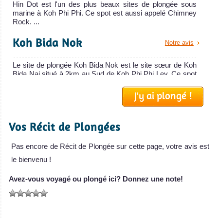
Hin Dot est l'un des plus beaux sites de plongée sous
marine à Koh Phi Phi. Ce spot est aussi appelé Chimney
Rock. ...
Koh Bida Nok
Notre avis
Le site de plongée Koh Bida Nok est le site sœur de Koh
Bida Nai situé à 2km au Sud de Koh Phi Phi Ley. Ce spot
est ...
J'y ai plongé !
Hin Daeng
Notre avis
Vos Récit de Plongées
Hin Daeng est l'un des plus beaux sites de plongée sous
marine de Thaïlande! Ce spot est très célèbre pour y
avo...
Pas encore de Récit de Plongée sur cette page, votre avis est
le bienvenu !
Shark Point Phi Phi
Notre avis
Avez-vous voyagé ou plongé ici? Donnez une note!
Shark Point est le plus célèbre et fameux spot de plongée
autour de Koh Phi Phi. C'est le meilleur spot de Phi Phi
po...