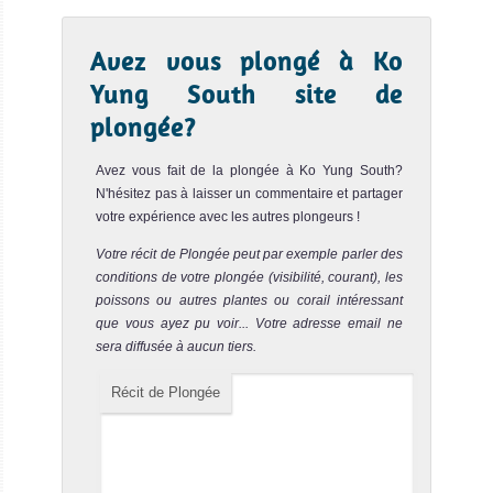
Palong Wall
Notre avis
Avez vous plongé à Ko
Palong Wall est la plus belle plongée sur mur de Koh Phi
Phi. La profondeur maximale est de 18m. C'est une
Yung South site de
plongée fac...
plongée?
Maya Cave
Notre avis
Avez vous fait de la plongée à Ko Yung South?
N'hésitez pas à laisser un commentaire et partager
Le site de Maya Cave est situé dans Maya Bay. Ce spot
votre expérience avec les autres plongeurs !
a été le lieu de tournage du célèbre film "La Plage" avec
Leo...
Votre récit de Plongée peut par exemple parler des
conditions de votre plongée (visibilité, courant), les
Lohsamah Bay
Notre avis
poissons ou autres plantes ou corail intéressant
que vous ayez pu voir... Votre adresse email ne
Le site de Lohsamah Bay est situé au Sud Est de l'Ile de
sera diffusée à aucun tiers.
Koh Phi Phi Don. C'est un très bon spot de plongée de
Koh Ph...
Récit de Plongée
Hin Phae
Notre avis
Hin Phae est un site de plongée de Koh Phi Phi très peu