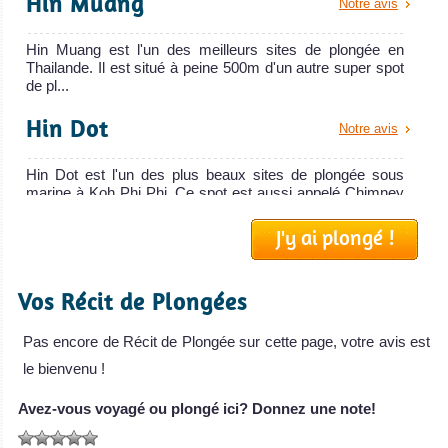
Hin Muang
Notre avis
Hin Muang est l'un des meilleurs sites de plongée en
Thailande. Il est situé à peine 500m d'un autre super spot
de pl...
Hin Dot
Notre avis
Hin Dot est l'un des plus beaux sites de plongée sous
marine à Koh Phi Phi. Ce spot est aussi appelé Chimney
Rock. ...
J'y ai plongé !
Koh Bida Nok
Notre avis
Vos Récit de Plongées
Le site de plongée Koh Bida Nok est le site sœur de Koh
Bida Nai situé à 2km au Sud de Koh Phi Phi Ley. Ce spot
est ...
Pas encore de Récit de Plongée sur cette page, votre avis est
le bienvenu !
Shark Point Phi Phi
Notre avis
Avez-vous voyagé ou plongé ici? Donnez une note!
Shark Point est le plus célèbre et fameux spot de plongée
autour de Koh Phi Phi. C'est le meilleur spot de Phi Phi