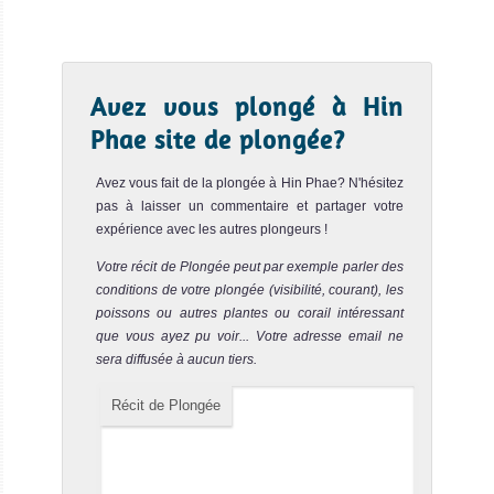
po...
Palong Wall
Notre avis
Avez vous plongé à Hin
Palong Wall est la plus belle plongée sur mur de Koh Phi
Phi. La profondeur maximale est de 18m. C'est une
Phae site de plongée?
plongée fac...
Avez vous fait de la plongée à Hin Phae? N'hésitez
Maya Cave
Notre avis
pas à laisser un commentaire et partager votre
expérience avec les autres plongeurs !
Le site de Maya Cave est situé dans Maya Bay. Ce spot
Votre récit de Plongée peut par exemple parler des
a été le lieu de tournage du célèbre film "La Plage" avec
Leo...
conditions de votre plongée (visibilité, courant), les
poissons ou autres plantes ou corail intéressant
Lohsamah Bay
que vous ayez pu voir... Votre adresse email ne
Notre avis
sera diffusée à aucun tiers.
Le site de Lohsamah Bay est situé au Sud Est de l'Ile de
Récit de Plongée
Koh Phi Phi Don. C'est un très bon spot de plongée de
Koh Ph...
Koh Bida Nai
Notre avis