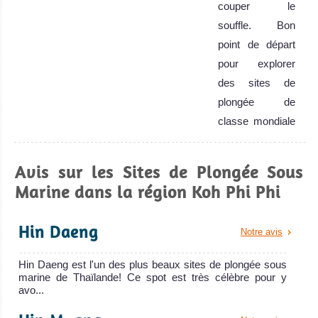
couper le
souffle. Bon
point de départ
pour explorer
des sites de
plongée de
classe mondiale
de la Mer
Andaman.
Avis sur les Sites de Plongée Sous
Koh Phi Phi Avis
Marine dans la région Koh Phi Phi
sur la plongée
Hin Daeng
Notre avis
Hin Daeng est l'un des plus beaux sites de plongée sous
marine de Thaïlande! Ce spot est très célèbre pour y
avo...