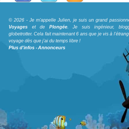
A propos du Blog Plongée
© 2026 - Je m'appelle Julien, je suis un grand passionn
Je m'appelle Julien, je suis un grand passionné de
Voyages
et de
Plongée
. Je suis ingénieur, blogg
Voyages
et de
Plongée
. Je suis ingénieur, bloggeur,
globetrotter. Cela fait maintenant 6 ans que je vis à l'étrang
voyage dès que j'ai du temps libre !
globetrotter. Cela fait maintenant 6 ans que je vis à
Plus d'infos
-
Annonceurs
l'étranger et voyage dès que j'ai du temps libre !