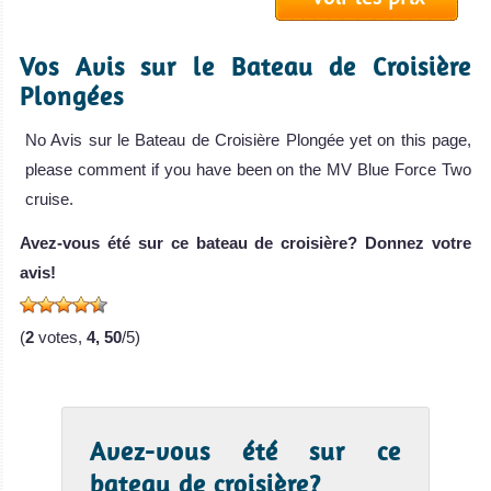
de Croisière
Plongée
Vos Avis sur le Bateau de Croisière
Azalea
Plongées
Le Azalea est un
No Avis sur le Bateau de Croisière Plongée yet on this page,
bateau de
please comment if you have been on the MV Blue Force Two
croisière-plo
cruise.
Azalea Avis sur le
Bateau de
Avez-vous été sur ce bateau de croisière? Donnez votre
Croisière
avis!
Plongée
MV
Carpe
(
2
votes,
4, 50
/5)
Novo
Le Carpe Novo
Avez-vous été sur ce
est le cadet de
bateau de croisière?
la flotte