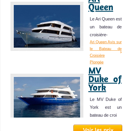
Queen
Le Ari Queen est
un bateau de
croisière-
Ari Queen Avis sur
le Bateau de
Croisière
Plongée
MV
Duke of
York
Le MV Duke of
York est un
bateau de croi
MV Duke of York
Voir les prix
Avis sur le Bateau