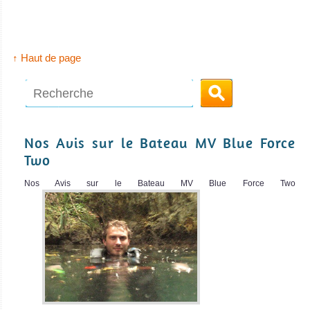
↑ Haut de page
Maldives Mosaique
Nos Avis sur le Bateau MV Blue Force
Two
Le MV Maldives Mosaique est un bateau-bo
Nos Avis sur le Bateau MV Blue Force Two
Maldives Mosaique Avis sur le Bateau de Croisière Plongée
MV
Ocean
Divine
Le MV Ocean
Divine est un