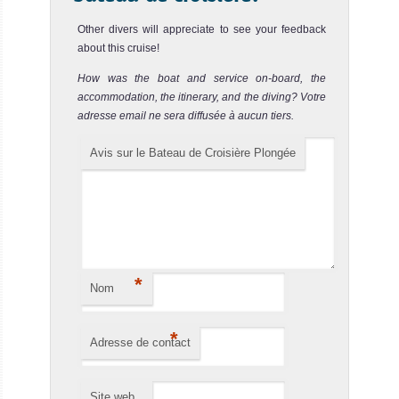
MV Carpe Novo
Other divers will appreciate to see your feedback
Avis sur le Bateau
about this cruise!
de Croisière
Plongée
How was the boat and service on-board, the
MV
accommodation, the itinerary, and the diving? Votre
Theia
adresse email ne sera diffusée à aucun tiers.
Avis sur le Bateau de Croisière Plongée
Le Theia, un
superbe bateau
de 32 mètres
MV Theia Avis sur
le Bateau de
Croisière
*
Nom
Plongée
MV Blue
*
Force
Adresse de contact
One
Site web