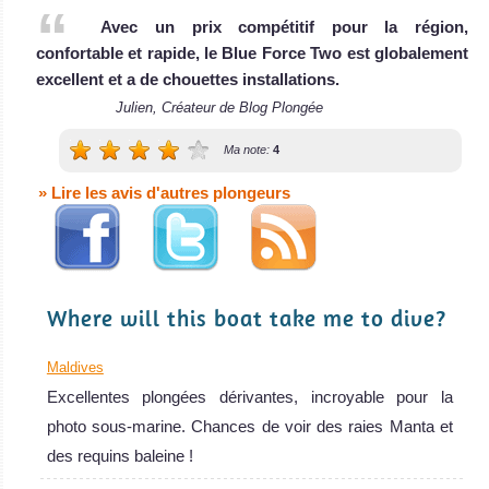
luxueux bateau
Avec un prix compétitif pour la région,
MV Ocean Divine
confortable et rapide, le Blue Force Two est globalement
Avis sur le Bateau
excellent et a de chouettes installations.
de Croisière
Julien, Créateur de Blog Plongée
Plongée
MV
Ma note:
4
Emperor
» Lire les avis d'autres plongeurs
Orion
Opérant sous la
bannière de la
flotte Em
Where will this boat take me to dive?
MV Emperor Orion
Avis sur le Bateau
Maldives
de Croisière
Excellentes plongées dérivantes, incroyable pour la
Plongée
photo sous-marine. Chances de voir des raies Manta et
des requins baleine !