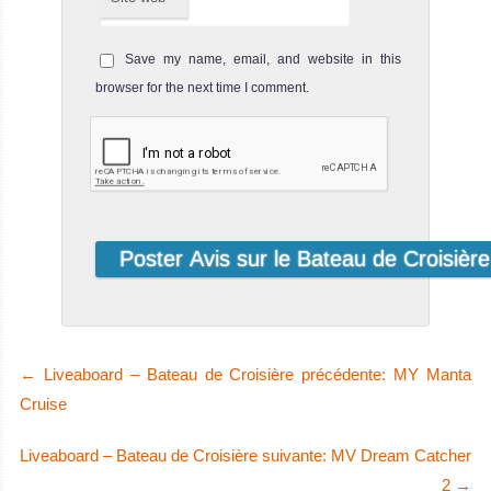
Le MV Blue
Force One est
Save my name, email, and website in this
un luxueux bate
browser for the next time I comment.
MV Blue Force
One Avis sur le
Bateau de
Croisière
Plongée
MV
Adora
Le MV Adora est
l’un des plus
beaux bate
←
Liveaboard – Bateau de Croisière précédente: MY Manta
MV Adora Avis sur
Cruise
le Bateau de
Croisière
Liveaboard – Bateau de Croisière suivante: MV Dream Catcher
Plongée
2
→