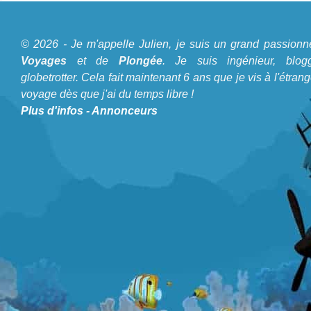
A propos du Blog Plongée
© 2026 - Je m'appelle Julien, je suis un grand passionn
Je m'appelle Julien, je suis un grand passionné de
Voyages
et de
Plongée
. Je suis ingénieur, blogg
Voyages
et de
Plongée
. Je suis ingénieur, bloggeur,
globetrotter. Cela fait maintenant 6 ans que je vis à l'étrang
voyage dès que j'ai du temps libre !
globetrotter. Cela fait maintenant 6 ans que je vis à
Plus d'infos
-
Annonceurs
l'étranger et voyage dès que j'ai du temps libre !