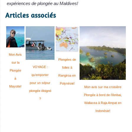
expériences de plongée au Maldives!
Articles associés
Mon Avis
Plongées de
sur la
VOYAGE :
folies à
Plongée
qu’emporter
Rangiroa en
à
pour un séjour
Polynésie!
Mayotte!
Mon avis sur ma croisière
plongée éloigné
Plongée à bord de l’Ambai,
?
Wallacea à Raja Ampat en
Indonésie!